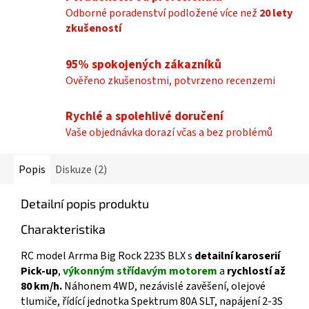
Odborné poradenství podložené více než
20 lety
zkušeností
95% spokojených zákazníků
Ověřeno zkušenostmi, potvrzeno recenzemi
Rychlé a spolehlivé doručení
Vaše objednávka dorazí včas a bez problémů
Popis
Diskuze (2)
Detailní popis produktu
Charakteristika
RC model Arrma Big Rock 223S BLX s
detailní karoserií
Pick-up
,
výkonným střídavým motorem
a
rychlostí až
80 km/h.
Náhonem 4WD, nezávislé zavěšení, olejové
tlumiče, řídící jednotka Spektrum 80A SLT, napájení 2-3S