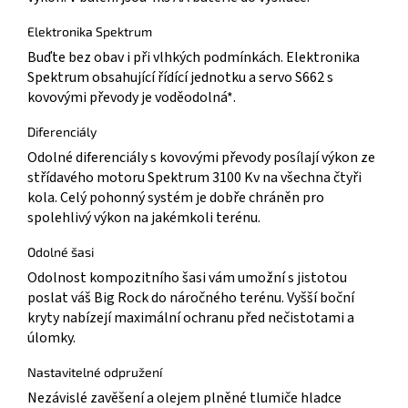
Elektronika Spektrum
Buďte bez obav i při vlhkých podmínkách. Elektronika
Spektrum obsahující řídící jednotku a servo S662 s
kovovými převody je voděodolná*.
Diferenciály
Odolné diferenciály s kovovými převody posílají výkon ze
střídavého motoru Spektrum 3100 Kv na všechna čtyři
kola. Celý pohonný systém je dobře chráněn pro
spolehlivý výkon na jakémkoli terénu.
Odolné šasi
Odolnost kompozitního šasi vám umožní s jistotou
poslat váš Big Rock do náročného terénu. Vyšší boční
kryty nabízejí maximální ochranu před nečistotami a
úlomky.
Nastavitelné odpružení
Nezávislé zavěšení a olejem plněné tlumiče hladce