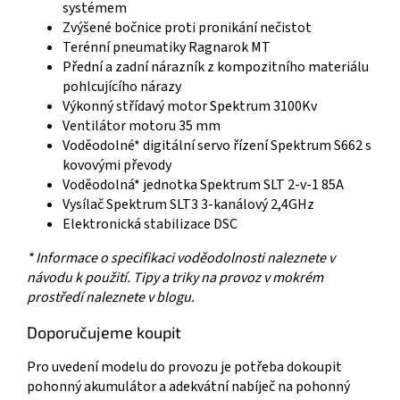
systémem
Zvýšené bočnice proti pronikání nečistot
Terénní pneumatiky Ragnarok MT
Přední a zadní nárazník z kompozitního materiálu
pohlcujícího nárazy
Výkonný střídavý motor Spektrum 3100Kv
Ventilátor motoru 35 mm
Voděodolné* digitální servo řízení Spektrum S662 s
kovovými převody
Voděodolná* jednotka Spektrum SLT 2-v-1 85A
Vysílač Spektrum SLT3 3-kanálový 2,4GHz
Elektronická stabilizace DSC
* Informace o specifikaci voděodolnosti naleznete v
návodu k použití. Tipy a triky na provoz v mokrém
prostředí naleznete v blogu.
Doporučujeme koupit
Pro uvedení modelu do provozu je potřeba dokoupit
pohonný akumulátor a adekvátní nabíječ na pohonný