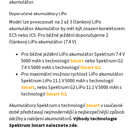
akumulátor.
Doporučené akumulátory LiPo
Model lze provozovat na 2 až 3 článkový LiPo
akumulátor. Akumulátor by měl být osazen konektorem
EC5 nebo IC5. Pro běžné ježdění doporučujeme 2
článkový LiPo akumulátor (7.4 V).
Pro běžné ježdění LiPo akumulátor Spektrum 7.4 V
5000 mAh s technologií
Smart
nebo Spektrum G2
7.4 V 5000 mAh s technologií
Smart G2
.
Pro maximální možnou rychlost LiPo akumulátor
Spektrum LiPo 11.1 V 5000 mAh s technologií
Smart
, nebo Spektrum G2 LiPo 11.1 V 5000 mAh s
technologií
Smart G2
.
Akumulátory Spektrum s technologií
Smart
v současné
době představují nejmodernější a nejbezpečnější způsob
údržby a nabíjení akumulátorů.
Výhody technologie
Spektrum Smart naleznete zde.