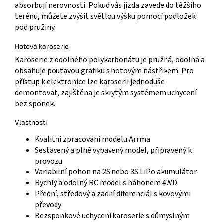
absorbují nerovnosti. Pokud vás jízda zavede do těžšího
terénu, můžete zvýšit světlou výšku pomocí podložek
pod pružiny.
Hotová karoserie
Karoserie z odolného polykarbonátu je pružná, odolná a
obsahuje poutavou grafiku s hotovým nástřikem. Pro
přístup k elektronice lze karoserii jednoduše
demontovat, zajištěna je skrytým systémem uchycení
bez sponek.
Vlastnosti
Kvalitní zpracování modelu Arrma
Sestavený a plně vybavený model, připravený k
provozu
Variabilní pohon na 2S nebo 3S LiPo akumulátor
Rychlý a odolný RC model s náhonem 4WD
Přední, středový a zadní diferenciál s kovovými
převody
Bezsponkové uchycení karoserie s důmyslným