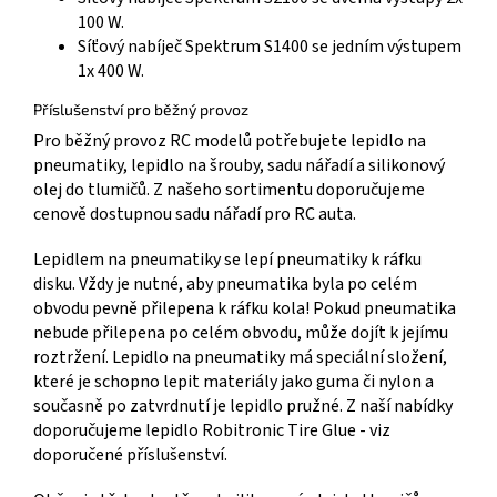
100 W.
Síťový nabíječ Spektrum S1400 se jedním výstupem
1x 400 W.
Příslušenství pro běžný provoz
Pro běžný provoz RC modelů potřebujete lepidlo na
pneumatiky, lepidlo na šrouby, sadu nářadí a silikonový
olej do tlumičů. Z našeho sortimentu doporučujeme
cenově dostupnou sadu nářadí pro RC auta.
Lepidlem na pneumatiky se lepí pneumatiky k ráfku
disku. Vždy je nutné, aby pneumatika byla po celém
obvodu pevně přilepena k ráfku kola! Pokud pneumatika
nebude přilepena po celém obvodu, může dojít k jejímu
roztržení. Lepidlo na pneumatiky má speciální složení,
které je schopno lepit materiály jako guma či nylon a
současně po zatvrdnutí je lepidlo pružné. Z naší nabídky
doporučujeme lepidlo Robitronic Tire Glue - viz
doporučené příslušenství.