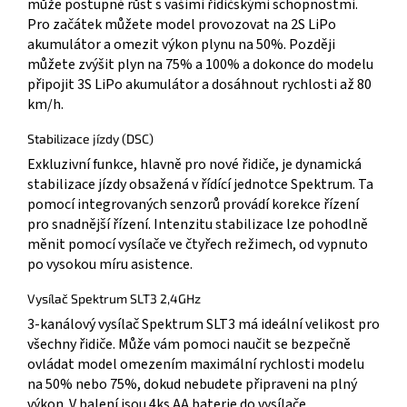
může postupně růst s vašimi řidičskými schopnostmi.
Pro začátek můžete model provozovat na 2S LiPo
akumulátor a omezit výkon plynu na 50%. Později
můžete zvýšit plyn na 75% a 100% a dokonce do modelu
připojit 3S LiPo akumulátor a dosáhnout rychlosti až 80
km/h.
Stabilizace jízdy (DSC)
Exkluzivní funkce, hlavně pro nové řidiče, je dynamická
stabilizace jízdy obsažená v řídící jednotce Spektrum. Ta
pomocí integrovaných senzorů provádí korekce řízení
pro snadnější řízení. Intenzitu stabilizace lze pohodlně
měnit pomocí vysílače ve čtyřech režimech, od vypnuto
po vysokou míru asistence.
Vysílač Spektrum SLT3 2,4GHz
3-kanálový vysílač Spektrum SLT3 má ideální velikost pro
všechny řidiče. Může vám pomoci naučit se bezpečně
ovládat model omezením maximální rychlosti modelu
na 50% nebo 75%, dokud nebudete připraveni na plný
výkon. V balení jsou 4ks AA baterie do vysílače.