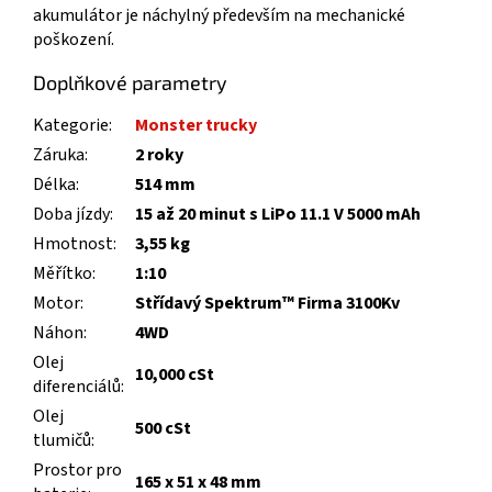
akumulátor je náchylný především na mechanické
poškození.
Doplňkové parametry
Kategorie
:
Monster trucky
Záruka
:
2 roky
Délka
:
514 mm
Doba jízdy
:
15 až 20 minut s LiPo 11.1 V 5000 mAh
Hmotnost
:
3,55 kg
Měřítko
:
1:10
Motor
:
Střídavý Spektrum™ Firma 3100Kv
Náhon
:
4WD
Olej
10,000 cSt
diferenciálů
:
Olej
500 cSt
tlumičů
:
Prostor pro
165 x 51 x 48 mm