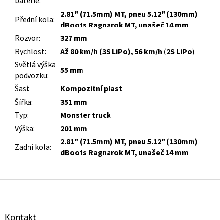
baterie
:
2.81" (71.5mm) MT, pneu 5.12" (130mm)
Přední kola
:
dBoots Ragnarok MT, unašeč 14 mm
Rozvor
:
327 mm
Rychlost
:
Až 80 km/h (3S LiPo), 56 km/h (2S LiPo)
Světlá výška
55 mm
podvozku
:
Šasí
:
Kompozitní plast
Šířka
:
351 mm
Typ
:
Monster truck
Výška
:
201 mm
2.81" (71.5mm) MT, pneu 5.12" (130mm)
Zadní kola
:
dBoots Ragnarok MT, unašeč 14 mm
Z
á
p
a
Kontakt