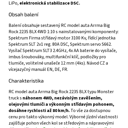
LiPo,
elektronická stabilizace DSC.
Obsah balení
Balení obsahuje sestavený RC model auta Arrma Big
Rock 223S BLX 4WD 1:10 s nainstalovanými komponenty:
Spektrum Firma střídavý motor 3100 Kv, řídící jednotka
Spektrum SLT 2v1 reg. 80A DSC, Spektrum servo S662.
Vysílač Spektrum SLT3 2.4GHz, 4x AA baterie do vysílače,
imbus šroubováky, multifunkční klíč, podložky pro
tlumiče, volitelné unašeče 12 mm (4ks). Návod CZ a
vícejazyčný manuál EN, DE, FR.
Charakteristika
RC model auta Arrma Big Rock 223S BLX typu Monster
truck s
náhonem 4WD, nezávislým zavěšením,
olejovými tlumiči a výkonným střídavým pohonem,
dosáhne rychlosti až 80 km/h.
To vše za dostupnou
cenu pro takto výkonný model. Výborné jízdní vlastnosti
zajišťuje pohon všech kol se středovým a nápravovými