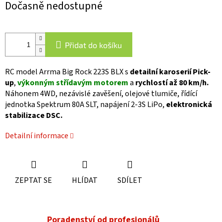
Dočasně nedostupné
cena:
Přidat do košíku
RC model Arrma Big Rock 223S BLX s
detailní karoserií Pick-
up
,
výkonným střídavým motorem
a
rychlostí až 80 km/h.
Náhonem 4WD, nezávislé zavěšení, olejové tlumiče, řídící
jednotka Spektrum 80A SLT, napájení 2-3S LiPo,
elektronická
stabilizace DSC.
Detailní informace
ZEPTAT SE
HLÍDAT
SDÍLET
Poradenství od profesionálů