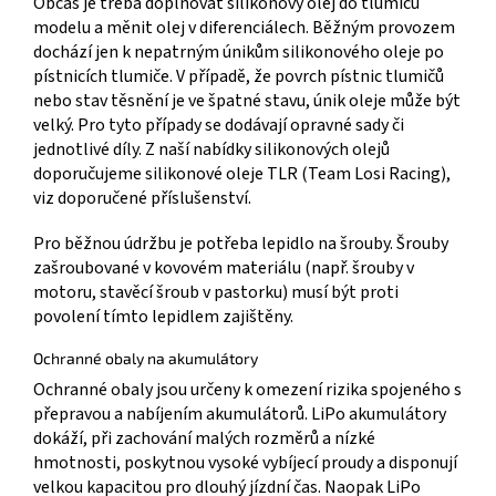
Občas je třeba doplňovat silikonový olej do tlumičů
modelu a měnit olej v diferenciálech. Běžným provozem
dochází jen k nepatrným únikům silikonového oleje po
pístnicích tlumiče. V případě, že povrch pístnic tlumičů
nebo stav těsnění je ve špatné stavu, únik oleje může být
velký. Pro tyto případy se dodávají opravné sady či
jednotlivé díly. Z naší nabídky silikonových olejů
doporučujeme silikonové oleje TLR (Team Losi Racing),
viz doporučené příslušenství.
Pro běžnou údržbu je potřeba lepidlo na šrouby. Šrouby
zašroubované v kovovém materiálu (např. šrouby v
motoru, stavěcí šroub v pastorku) musí být proti
povolení tímto lepidlem zajištěny.
Ochranné obaly na akumulátory
Ochranné obaly jsou určeny k omezení rizika spojeného s
přepravou a nabíjením akumulátorů. LiPo akumulátory
dokáží, při zachování malých rozměrů a nízké
hmotnosti, poskytnou vysoké vybíjecí proudy a disponují
velkou kapacitou pro dlouhý jízdní čas. Naopak LiPo