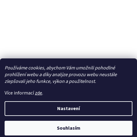
Používáme cookies, abychom Vám umožnili pohodlné
Facebook
prohlížení webu a díky analýze provozu webu neustále
zlepšovali jeho funkce, výkon a použitelnost.
Více informací
zde
.
Vytvořil Shoptet
| Připravil
LemitoMedia s.r.o.
Nastavení
Copyright 2026
Elcar - elektrospecialista - RC modely,
autorádia, navigace, alarmy, domácí audio
. Všechna
Souhlasím
práva vyhrazena.
Upravit nastavení cookies