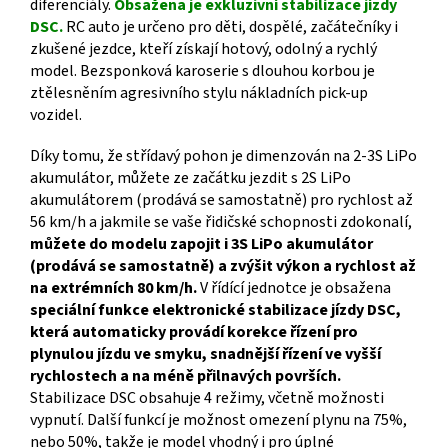
diferenciály.
Obsažena je exkluzivní stabilizace jízdy
DSC.
RC auto je určeno pro děti, dospělé, začátečníky i
zkušené jezdce, kteří získají hotový, odolný a rychlý
model. Bezsponková karoserie s dlouhou korbou je
ztělesněním agresivního stylu nákladních pick-up
vozidel.
Díky tomu, že střídavý pohon je dimenzován na 2-3S LiPo
akumulátor, můžete ze začátku jezdit s 2S LiPo
akumulátorem (prodává se samostatně) pro rychlost až
56 km/h a jakmile se vaše řidičské schopnosti zdokonalí,
můžete do modelu zapojit i 3S LiPo akumulátor
(prodává se samostatně) a zvýšit výkon a rychlost až
na extrémních 80 km/h.
V řídící jednotce je obsažena
speciální funkce elektronické stabilizace jízdy DSC,
která automaticky provádí korekce řízení pro
plynulou jízdu ve smyku, snadnější řízení ve vyšší
rychlostech a na méně přilnavých površích.
Stabilizace DSC obsahuje 4 režimy, včetně možnosti
vypnutí. Další funkcí je možnost omezení plynu na 75%,
nebo 50%, takže je model vhodný i pro úplné