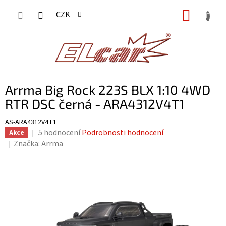
Přejít
NÁKUP
CZK
na
KOŠÍK
obsah
Arrma Big Rock 223S BLX 1:10 4WD
RTR DSC černá - ARA4312V4T1
AS-ARA4312V4T1
Průměrné
5 hodnocení
Podrobnosti hodnocení
Akce
hodnocení
Značka:
Arrma
produktu
je
3,8
z
5
hvězdiček.