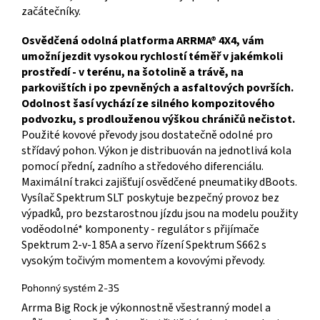
začátečníky.
Osvědčená odolná platforma ARRMA® 4X4, vám
umožní jezdit vysokou rychlostí téměř v jakémkoli
prostředí - v terénu, na šotolině a trávě, na
parkovištích i po zpevněných a asfaltových površích.
Odolnost šasí vychází ze silného kompozitového
podvozku, s prodlouženou výškou chráničů nečistot.
Použité kovové převody jsou dostatečně odolné pro
střídavý pohon. Výkon je distribuován na jednotlivá kola
pomocí přední, zadního a středového diferenciálu.
Maximální trakci zajišťují osvědčené pneumatiky dBoots.
Vysílač Spektrum SLT poskytuje bezpečný provoz bez
výpadků, pro bezstarostnou jízdu jsou na modelu použity
voděodolné* komponenty - regulátor s přijímače
Spektrum 2-v-1 85A a servo řízení Spektrum S662 s
vysokým točivým momentem a kovovými převody.
Pohonný systém 2-3S
Arrma Big Rock je výkonnostně všestranný model a