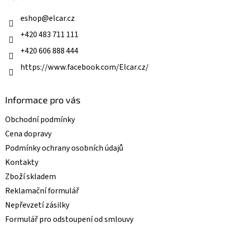
t
í
eshop
@
elcar.cz
+420 483 711 111
+420 606 888 444
https://www.facebook.com/Elcar.cz/
Informace pro vás
Obchodní podmínky
Cena dopravy
Podmínky ochrany osobních údajů
Kontakty
Zboží skladem
Reklamační formulář
Nepřevzetí zásilky
Formulář pro odstoupení od smlouvy