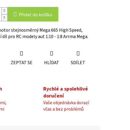
Přidat do košíku
otor stejnosměrný Mega 665 High Speed,
 díl pro RC modely aut 1:10 - 1:8 Arrma Mega.
ZEPTAT SE
HLÍDAT
SDÍLET
h
Rychlé a spolehlivé
doručení
mi,
Vaše objednávka dorazí
mi
včas a bez problémů