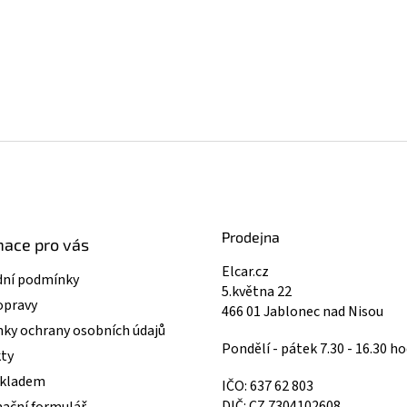
Prodejna
mace pro vás
Elcar.cz
ní podmínky
5.května 22
opravy
466 01 Jablonec nad Nisou
ky ochrany osobních údajů
Pondělí - pátek 7.30 - 16.30 ho
ty
skladem
IČO: 637 62 803
DIČ: CZ 7304102608