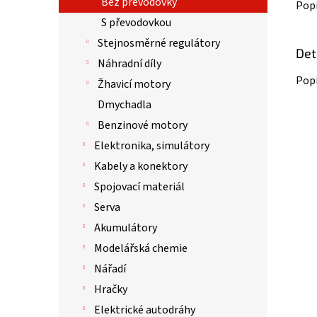
Bez převodovky
Pop
S převodovkou
Stejnosměrné regulátory
Det
Náhradní díly
Popi
Žhavicí motory
Dmychadla
Benzinové motory
Elektronika, simulátory
Kabely a konektory
Spojovací materiál
Serva
Akumulátory
Modelářská chemie
Nářadí
Hračky
Elektrické autodráhy