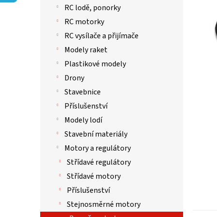
p
hvězdič
RC lodě, ponorky
a
n
RC motorky
e
RC vysílače a přijímače
l
Modely raket
Plastikové modely
Drony
Stavebnice
Příslušenství
Modely lodí
Stavební materiály
Motory a regulátory
Střídavé regulátory
Střídavé motory
Příslušenství
Stejnosměrné motory