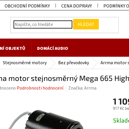
OBCHODNÍ PODMÍNKY
CENA DOPRAVY
PODMÍNKY 
HLEDAT
NÍ OBJEKTŮ
DOMÁCÍ AUDIO
Stejnosměrné motory
Bez převodovky
Arrma motor s
ma motor stejnosměrný Mega 665 Hig
rné
dnoceno
Podrobnosti hodnocení
Značka:
Arrma
ení
1 10
tu
917 Kč b
Měrná
Skla
cena: