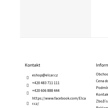
Z
á
p
a
t
Kontakt
Infor
í
Obchod
eshop
@
elcar.cz
Cena d
+420 483 711 111
Podmín
+420 606 888 444
Kontak
https://www.facebook.com/Elca
Zboží 
r.cz/