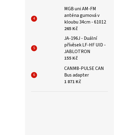
MGB uni AM-FM
anténa gumová v
kloubu 34cm - 61012
265 Kč
JA-196J - Duální
přívěsek LF-HF UID -
JABLOTRON
155 Kč
CANM8-PULSE CAN
Bus adapter
1 871 Kč