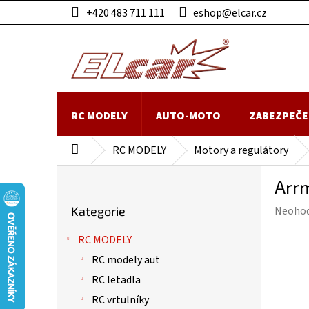
Přejít
+420 483 711 111
eshop@elcar.cz
na
obsah
RC MODELY
AUTO-MOTO
ZABEZPEČE
RC MODELY
Motory a regulátory
Domů
P
Arr
o
Přeskočit
s
Průmě
Kategorie
Neoho
kategorie
t
hodnoc
r
RC MODELY
produk
a
je
RC modely aut
n
0,0
n
RC letadla
z
í
RC vrtulníky
5