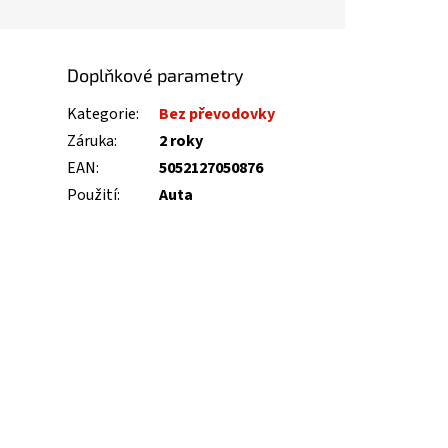
Doplňkové parametry
Kategorie
:
Bez převodovky
Záruka
:
2 roky
EAN
:
5052127050876
Použití
:
Auta