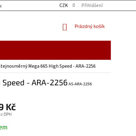
CZK
Přihlášení
OCHRANY OSOBNÍCH ÚDAJŮ
KONTAKTY
ZBOŽÍ SKLADE
NÁKUPNÍ
Prázdný košík
KOŠÍK
tejnosměrný Mega 665 High Speed - ARA-2256
h Speed - ARA-2256
AS-ARA-2256
9 Kč
ez DPH
dem