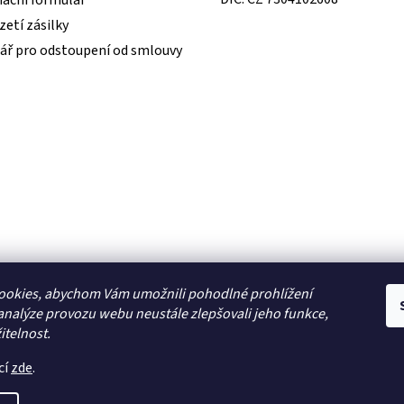
ační formulář
etí zásilky
ář pro odstoupení od smlouvy
ookies, abychom Vám umožnili pohodlné prohlížení
analýze provozu webu neustále zlepšovali jeho funkce,
itelnost.
cí
zde
.