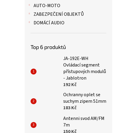
AUTO-MOTO
ZABEZPEČENÍ OBJEKTŮ
DOMÁCÍ AUDIO
Top 6 produktů
JA-192E-WH
Ovládací segment
přístupových modulů
- Jablotron
192 Kč
Ochranny oplet se
suchym zipem 51mm
183 Kč
Antenni svod AM/FM
7m
150 Kč