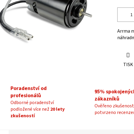
ek.
Arrma m
náhradní
TISK
Poradenství od
95% spokojenýc
profesionálů
zákazníků
Odborné poradenství
Ověřeno zkušenost
podložené více než
20 lety
potvrzeno recenze
zkušeností