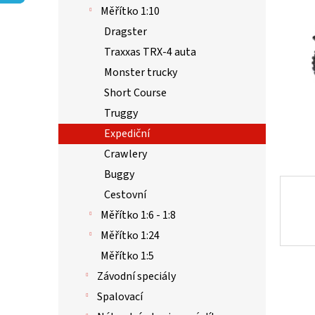
p
5
Měřítko 1:10
a
hvězdič
n
Dragster
e
Traxxas TRX-4 auta
l
Monster trucky
Short Course
Truggy
Expediční
Crawlery
Buggy
Cestovní
Měřítko 1:6 - 1:8
Měřítko 1:24
Měřítko 1:5
Závodní speciály
Spalovací