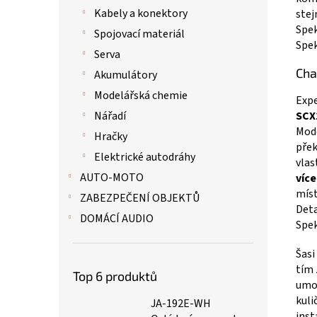
Kabely a konektory
stej
Spek
Spojovací materiál
Spek
Serva
Cha
Akumulátory
Modelářská chemie
Expe
Nářadí
SCX1
Mode
Hračky
přek
Elektrické autodráhy
vlas
AUTO-MOTO
víc
míst
ZABEZPEČENÍ OBJEKTŮ
Deta
DOMÁCÍ AUDIO
Spek
Šasi
tím 
Top 6 produktů
umož
kuli
JA-192E-WH
inst