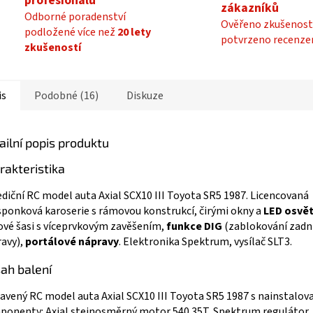
profesionálů
zákazníků
Odborné poradenství
Ověřeno zkušenost
podložené více než
20 lety
potvrzeno recenze
zkušeností
is
Podobné (16)
Diskuze
ailní popis produktu
rakteristika
diční RC model auta Axial SCX10 III Toyota SR5 1987. Licencovaná
ponková karoserie s rámovou konstrukcí, čirými okny a
LED osvě
vé šasi s víceprvkovým zavěšením,
funkce DIG
(zablokování zadn
avy),
portálové nápravy
. Elektronika Spektrum, vysílač SLT3.
ah balení
avený RC model auta Axial SCX10 III Toyota SR5 1987 s nainstalo
onenty: Axial stejnosměrný motor 540 35T, Spektrum regulátor