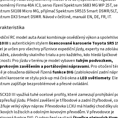
noměrný Firma 40A IC3, servo řízení Spektrum S683 MG WP 25T, se
trum SX108 Micro MG, přijímač Spektrum SR515 Smart DSMR/SLT, 
trum DX3 Smart DSMR. Návod v češtině, manuál EN, DE, FR, IT.
rakteristika
diční RC model auta Axial kombinuje osvědčený výkon a spolehliv
0 III
s autentickým stylem
licencované karoserie Toyota SR5 1
l je určen pro všechny příznivce expediční jízdy, experty na zdoláv
ážek, závodníky skalního trialu a pro každého, kdo hledá špičkové 
tnosti. Pro jízdu v terénu je model vybaven
tuhým podvozkem,
eprvkovým zavěšením a portálovými nápravami.
Pro otočení té
ě je obsažena dálkově řízená
funkce DIG
(zablokování zadní nápr
ilní karoserie ve stylu pick-up má čirá okna a
LED světlomety
. El
trum zajišťuje bezproblémové a přesné ovládání.
 SCX10 III využívá tuhé ocelové profily, které zamezují prohýbání 
zpřesňují jízdu. Přední zavěšení je tříbodové a zadní čtyřbodové, c
ňuje velký výkyv náprav. Převodovka LCXU má hladký chod díky ul
čkových ložiscích a odolným kovovým převodům. V převodovce je
alovaná funkce DIG. O odpružení se stará
čtveřice olejových tlum