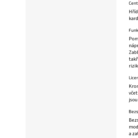
Cent
Hříd
kard
Funk
Pomo
nápr
Zabl
takř
rizi
Lice
Krom
včet
jsou
Bezs
Bezs
mode
a za