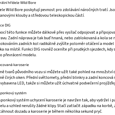
rální hřídele Wild Bore
ele Wild Bore poskytují pevnost pro zdolávání náročných tratí. Js
anovými klouby a středovou teleskopickou částí.
ce DIG
cí této funkce můžete dálkově přes vysílač odpojovat a připojova
avu. Zadní náprava je tak buď hnaná, nebo zablokovaná a kola se n
okováním zadních kol radikálně zvýšíte poloměr otáčení a model 
ka na místě. Funkci DIG rovněž oceníte při prudkých sjezdech, kdy 
ko převrácení modelu.
ncovaná karoserie
ě tvarů původního vozu si můžete užít také pohled na množství d
ně čirých oken. Přední světlomety, přední blinkry a zadní koncová 
 vybavena LED, takže si můžete užít úchvatné podvečerní projížďky
ponkový systém
ponkový systém uchycení karoserie je navržen tak, aby vydržel i p
lu a vzhled nerušily žádné klipy. Stačí zatlačit západku na korbě,
táhnout dozadu a karoserie je během několika sekund pryč.