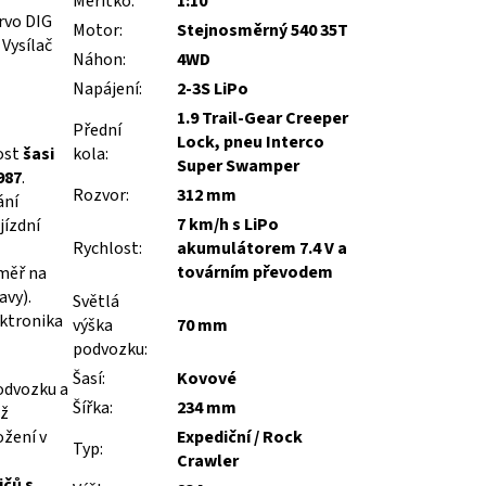
Měřítko
:
1:10
rvo DIG
Motor
:
Stejnosměrný 540 35T
Vysílač
Náhon
:
4WD
Napájení
:
2-3S LiPo
1.9 Trail-Gear Creeper
Přední
Lock, pneu Interco
ost
šasi
kola
:
Super Swamper
987
.
Rozvor
:
312 mm
ání
7 km/h s LiPo
jízdní
Rychlost
:
akumulátorem 7.4 V a
továrním převodem
měř na
avy).
Světlá
ektronika
výška
70 mm
podvozku
:
Šasí
:
Kovové
podvozku a
Šířka
:
234 mm
ož
ožení v
Expediční / Rock
Typ
:
Crawler
ičů s