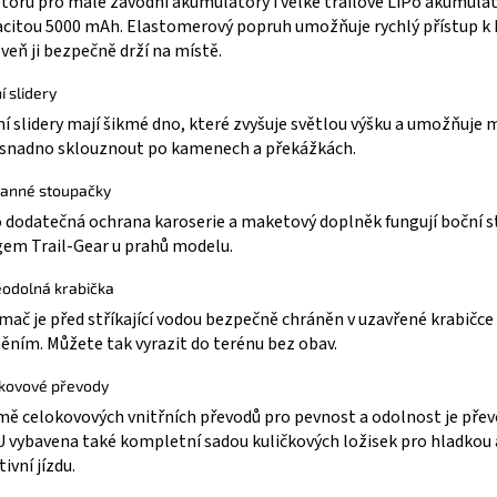
toru pro malé závodní akumulátory i velké trailové LiPo akumulát
citou 5000 mAh. Elastomerový popruh umožňuje rychlý přístup k b
veň ji bezpečně drží na místě.
í slidery
í slidery mají šikmé dno, které zvyšuje světlou výšku a umožňuje
snadno sklouznout po kamenech a překážkách.
anné stoupačky
 dodatečná ochrana karoserie a maketový doplněk fungují boční 
gem Trail-Gear u prahů modelu.
odolná krabička
ímač je před stříkající vodou bezpečně chráněn v uzavřené krabičce
ěním. Můžete tak vyrazit do terénu bez obav.
kovové převody
ě celokovových vnitřních převodů pro pevnost a odolnost je pře
 vybavena také kompletní sadou kuličkových ložisek pro hladkou 
tivní jízdu.