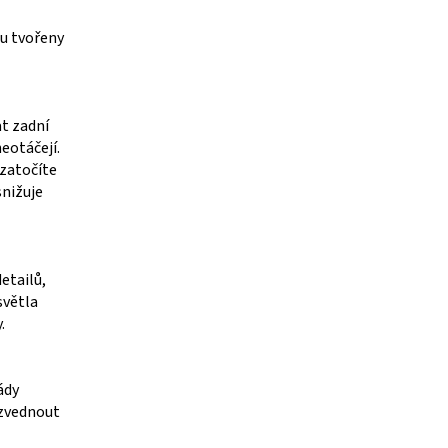
ou tvořeny
t zadní
eotáčejí.
zatočíte
snižuje
etailů,
světla
.
ády
 zvednout