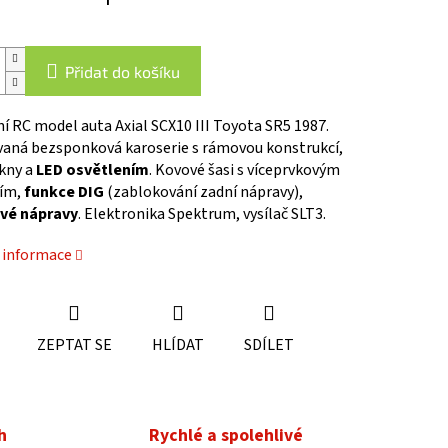
Přidat do košíku
í RC model auta Axial SCX10 III Toyota SR5 1987.
vaná bezsponková karoserie s rámovou konstrukcí,
okny a
LED osvětlením
. Kovové šasi s víceprvkovým
ím,
funkce DIG
(zablokování zadní nápravy),
vé nápravy
. Elektronika Spektrum, vysílač SLT3.
í informace
ZEPTAT SE
HLÍDAT
SDÍLET
h
Rychlé a spolehlivé