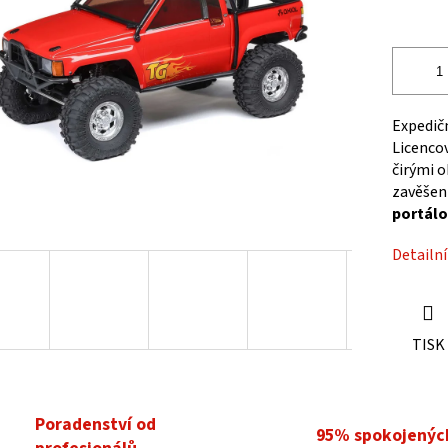
cena:
ek.
Expedičn
Licenco
čirými 
zavěšen
portálo
Detailn
TISK
Poradenství od
95% spokojenýc