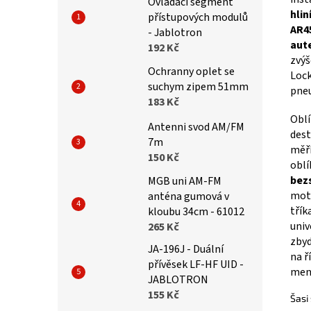
Ovládací segment
hli
přístupových modulů
AR45
- Jablotron
aute
192 Kč
zvýš
Ochranny oplet se
Lock
suchym zipem 51mm
pne
183 Kč
Oblí
Antenni svod AM/FM
dest
7m
měří
150 Kč
oblí
bez
MGB uni AM-FM
moto
anténa gumová v
třík
kloubu 34cm - 61012
univ
265 Kč
zbyd
JA-196J - Duální
na ř
přívěsek LF-HF UID -
menš
JABLOTRON
155 Kč
Šasi