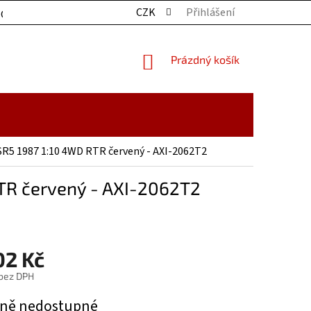
CZK
Přihlášení
OCHRANY OSOBNÍCH ÚDAJŮ
KONTAKTY
ZBOŽÍ SKLADE
NÁKUPNÍ
Prázdný košík
KOŠÍK
 SR5 1987 1:10 4WD RTR červený - AXI-2062T2
RTR červený - AXI-2062T2
02 Kč
 bez DPH
ně nedostupné