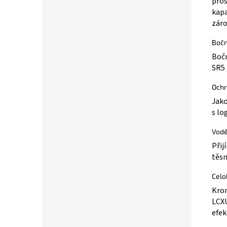
pros
kapa
záro
Bočn
Bočn
SR5 
Ochr
Jako
s lo
Vodě
Přij
těsn
Celo
Krom
LCXU
efek