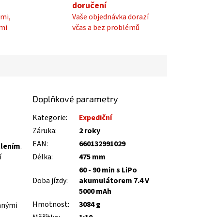
doručení
mi,
Vaše objednávka dorazí
mi
včas a bez problémů
Doplňkové parametry
Kategorie
:
Expediční
Záruka
:
2 roky
EAN
:
660132991029
tlením
.
í
Délka
:
475 mm
60 - 90 min s LiPo
Doba jízdy
:
akumulátorem 7.4 V
5000 mAh
Hmotnost
:
3084 g
vanými