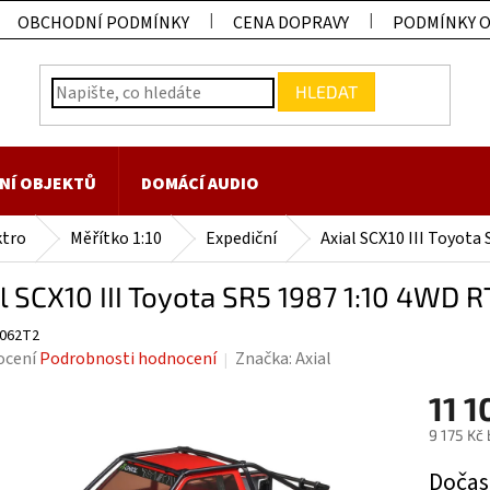
OBCHODNÍ PODMÍNKY
CENA DOPRAVY
PODMÍNKY 
HLEDAT
NÍ OBJEKTŮ
DOMÁCÍ AUDIO
ktro
Měřítko 1:10
Expediční
Axial SCX10 III Toyota
l SCX10 III Toyota SR5 1987 1:10 4WD 
2062T2
rné
ocení
Podrobnosti hodnocení
Značka:
Axial
ení
11 1
tu
9 175 Kč
Měrná
Dočas