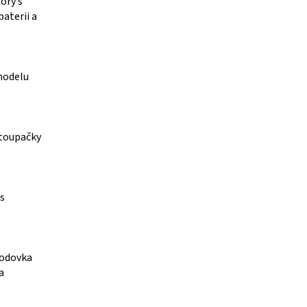
ory s
aterii a
 modelu
stoupačky
 s
vodovka
a