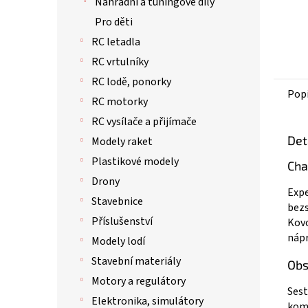
Náhradní a tuningové díly
Pro děti
RC letadla
RC vrtulníky
RC lodě, ponorky
Pop
RC motorky
RC vysílače a přijímače
Det
Modely raket
Plastikové modely
Cha
Drony
Expe
Stavebnice
bezs
Příslušenství
Kovo
nápr
Modely lodí
Stavební materiály
Obs
Motory a regulátory
Sest
Elektronika, simulátory
komp