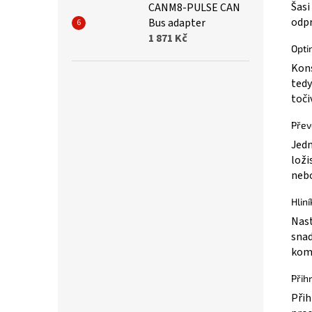
Šasi
CANM8-PULSE CAN
odpr
Bus adapter
1 871 Kč
Opti
Kons
tedy
toči
Přev
Jedn
loži
nebo
Hlin
Nast
snad
komb
Přih
Přih