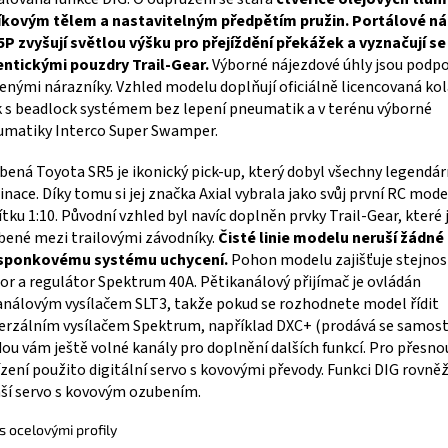
níkovým tělem a nastavitelným předpětím pružin. Portálové n
P zvyšují světlou výšku pro přejíždění překážek a vyznačují se
ntickými pouzdry Trail-Gear.
Výborné nájezdové úhly jsou podp
enými nárazníky. Vzhled modelu doplňují oficiálně licencovaná ko
 s beadlock systémem bez lepení pneumatik a v terénu výborné
umatiky Interco Super Swamper.
bená Toyota SR5 je ikonický pick-up, který dobyl všechny legendár
inace. Díky tomu si jej značka Axial vybrala jako svůj první RC mod
tku 1:10. Původní vzhled byl navíc doplněn prvky Trail-Gear, které 
bené mezi trailovými závodníky.
Čisté linie modelu neruší žádné 
sponkovému systému uchycení.
Pohon modelu zajišťuje stejno
r a regulátor Spektrum 40A. Pětikanálový přijímač je ovládán
análovým vysílačem SLT3, takže pokud se rozhodnete model řídit
erzálním vysílačem Spektrum, například DXC+ (prodává se samost
ou vám ještě volné kanály pro doplnění dalších funkcí. Pro přesnou
ízení použito digitální servo s kovovými převody. Funkci DIG rovně
í servo s kovovým ozubením.
 s ocelovými profily