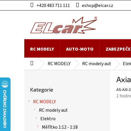
Přejít
+420 483 711 111
eshop@elcar.cz
na
obsah
RC MODELY
AUTO-MOTO
ZABEZPEČE
RC MODELY
RC modely aut
Ele
Domů
P
Axia
o
Přeskočit
s
Kategorie
AS-AXI-
kategorie
t
Průmě
1 hodn
r
RC MODELY
hodnoc
a
produk
RC modely aut
n
je
n
Elektro
5,0
í
Měřítko 1:12 - 1:18
z