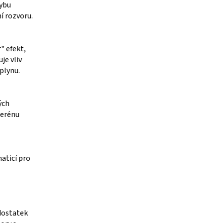
hybu
í rozvoru.
" efekt,
je vliv
plynu.
ých
terénu
aticí pro
dostatek