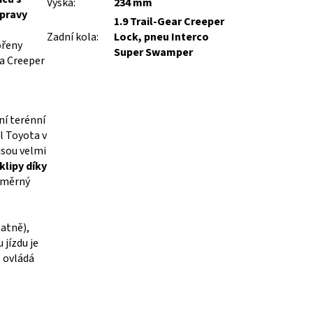
Výška
:
234 mm
ápravy
1.9 Trail-Gear Creeper
Zadní kola
:
Lock, pneu Interco
ořeny
Super Swamper
la Creeper
ní terénní
el Toyota v
jsou velmi
klipy díky
směrný
atně),
 jízdu je
ž ovládá