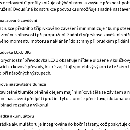
 s ocelovými C profily snižuje ohýbání rámu a zvyšuje přesnost po
užení. Dvoudílná konstrukce podvozku umožňuje snadné nastaven
malizované zavěšení
trukce předního tříprvkového zavěšení minimalizuje "bump steer
 změnu sbíhavosti při propružení. Zadní čtyřprvkové zavěšení snižu
vého momentu motoru a naklánění do strany při prudkém přidání 
odovka LCXU DIG
orychlostní převodovka LCXU obsahuje hřídele uložené v kuličkov
scích a kovové převody, které zajišťují spolehlivý výkon i v těžkém 
 při náročných výstupech.
íkové nastavitelné tlumiče
avitelné tlumiče plněné olejem mají hliníková těla se závitem a m
né nastavení předpětí pružin. Tyto tlumiče představují dokonalou
inaci rozsahu a výkonu!
rádka akumulátoru
rádka akumulátoru je integrována do boční strany, což poskytuje 