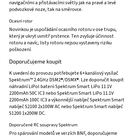
navigačními a přistávacími světly jak na pravé a levé
podvozkové noze, tak na směrovce.
Ocasní rotor
Novinkou je uspořádání ocasního rotoru v ose trupu,
který je ukryt uvnitř prstence. Ten zvyšuje účinnost
rotoru a navíc, listy rotoru nejsou vystaveny riziku
poškození.
Doporučujeme koupit
K uvedení do provozu potřebujete 6+kanálový vysílač
Spektrum™ 2.4GHz DSM2®/DSMX®. Lze doporučit koupit
náhradní LiPol baterii Spektrum Smart LiPo 11.1V
2200mAh 50C IC3 nebo Spektrum Smart LiPo 11.1V
2200mAh 100C IC3 a výkonnější nabíječ Spektrum Smart
nabíječ S2100 2x100W AC nebo Spektrum Smart nabíječ
S1200 1x200W DC.
Doporučené RC soupravy Spektrum
Pro spárování modelů ve verzích BNF, doporučujeme