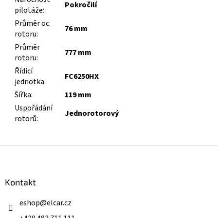
Pokročilí
pilotáže
:
Průměr oc.
76 mm
rotoru
:
Průměr
777 mm
rotoru
:
Řídicí
FC6250HX
jednotka
:
Šířka
:
119 mm
Uspořádání
Jednorotorový
rotorů
:
Z
á
p
a
Kontakt
t
í
eshop
@
elcar.cz