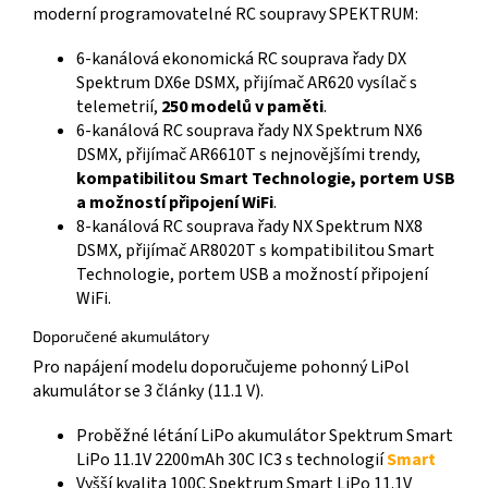
moderní programovatelné RC soupravy SPEKTRUM:
6-kanálová ekonomická RC souprava řady DX
Spektrum DX6e DSMX, přijímač AR620 vysílač s
telemetrií,
250 modelů v paměti
.
6-kanálová RC souprava řady NX Spektrum NX6
DSMX, přijímač AR6610T s nejnovějšími trendy,
kompatibilitou Smart Technologie, portem USB
a možností připojení WiFi
.
8-kanálová RC souprava řady NX Spektrum NX8
DSMX, přijímač AR8020T s kompatibilitou Smart
Technologie, portem USB a možností připojení
WiFi.
Doporučené akumulátory
Pro napájení modelu doporučujeme pohonný LiPol
akumulátor se 3 články (11.1 V).
Proběžné létání LiPo akumulátor Spektrum Smart
LiPo 11.1V 2200mAh 30C IC3 s technologií
Smart
Vyšší kvalita 100C Spektrum Smart LiPo 11.1V