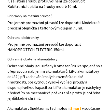
K zajištění šroubů proti uvolnění lze doporučit
Robitronic lepidlo na šrouby modré 10ml.
Přípravky na mazání převodů
Pro jemné promazání převodů lze doporučit Modelcraft
precizní olejnička s teflonovým olejem 7.5ml.
Ochrana elektroniky
Pro jemné promazání převodů lze doporučit
NANOPROTECH ELECTRIC 150ml.
Ochranné obaly na akumulátory
Ochranné obaly jsou určeny k omezení rizika spojeného s
přepravou a nabíjením akumulátorů. LiPo akumulátory
dokáží, při zachování malých rozměrů a nízké
hmotnosti, poskytnout vysoké vybíjecí proudy a
disponují velkou kapacitou. LiPo akumulátor je náchylný
především na mechanické poškození a proto je potřeba
jej důkladně chránit.
Akumulátory Spektrum s technologií
Smart
v současné