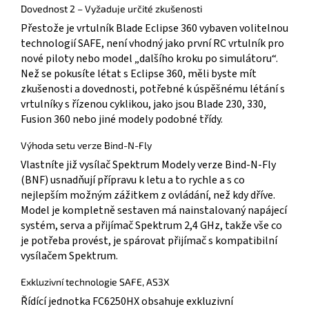
Dovednost 2 – Vyžaduje určité zkušenosti
Přestože je vrtulník Blade Eclipse 360 vybaven volitelnou
technologií SAFE, není vhodný jako první RC vrtulník pro
nové piloty nebo model „dalšího kroku po simulátoru“.
Než se pokusíte létat s Eclipse 360, měli byste mít
zkušenosti a dovednosti, potřebné k úspěšnému létání s
vrtulníky s řízenou cyklikou, jako jsou Blade 230, 330,
Fusion 360 nebo jiné modely podobné třídy.
Výhoda setu verze Bind-N-Fly
Vlastníte již vysílač Spektrum Modely verze Bind-N-Fly
(BNF) usnadňují přípravu k letu a to rychle a s co
nejlepším možným zážitkem z ovládání, než kdy dříve.
Model je kompletně sestaven má nainstalovaný napájecí
systém, serva a přijímač Spektrum 2,4 GHz, takže vše co
je potřeba provést, je spárovat přijímač s kompatibilní
vysílačem Spektrum.
Exkluzivní technologie SAFE, AS3X
Řídící jednotka FC6250HX obsahuje exkluzivní