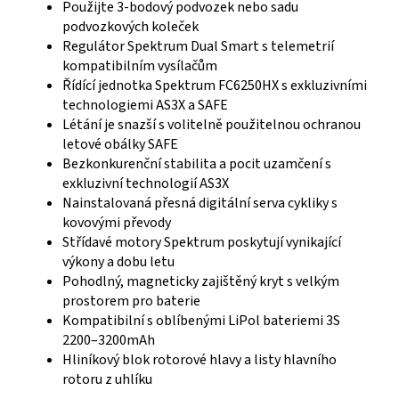
Použijte 3-bodový podvozek nebo sadu
podvozkových koleček
Regulátor Spektrum Dual Smart s telemetrií
kompatibilním vysílačům
Řídící jednotka Spektrum FC6250HX s exkluzivními
technologiemi AS3X a SAFE
Létání je snazší s volitelně použitelnou ochranou
letové obálky SAFE
Bezkonkurenční stabilita a pocit uzamčení s
exkluzivní technologií AS3X
Nainstalovaná přesná digitální serva cykliky s
kovovými převody
Střídavé motory Spektrum poskytují vynikající
výkony a dobu letu
Pohodlný, magneticky zajištěný kryt s velkým
prostorem pro baterie
Kompatibilní s oblíbenými LiPol bateriemi 3S
2200–3200mAh
Hliníkový blok rotorové hlavy a listy hlavního
rotoru z uhlíku