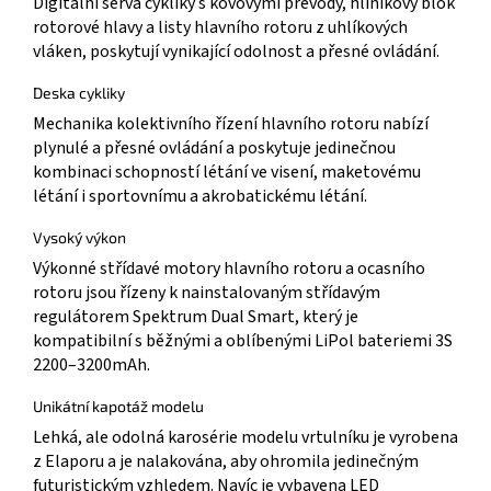
Digitální serva cykliky s kovovými převody, hliníkový blok
rotorové hlavy a listy hlavního rotoru z uhlíkových
vláken, poskytují vynikající odolnost a přesné ovládání.
Deska cykliky
Mechanika kolektivního řízení hlavního rotoru nabízí
plynulé a přesné ovládání a poskytuje jedinečnou
kombinaci schopností létání ve visení, maketovému
létání i sportovnímu a akrobatickému létání.
Vysoký výkon
Výkonné střídavé motory hlavního rotoru a ocasního
rotoru jsou řízeny k nainstalovaným střídavým
regulátorem Spektrum Dual Smart, který je
kompatibilní s běžnými a oblíbenými LiPol bateriemi 3S
2200–3200mAh.
Unikátní kapotáž modelu
Lehká, ale odolná karosérie modelu vrtulníku je vyrobena
z Elaporu a je nalakována, aby ohromila jedinečným
futuristickým vzhledem. Navíc je vybavena LED