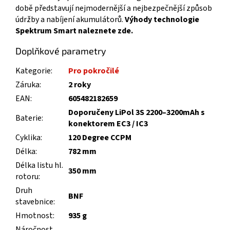
době představují nejmodernější a nejbezpečnější způsob
údržby a nabíjení akumulátorů.
Výhody technologie
Spektrum Smart naleznete zde.
Doplňkové parametry
Kategorie
:
Pro pokročilé
Záruka
:
2 roky
EAN
:
605482182659
Doporučeny LiPol 3S 2200–3200mAh s
Baterie
:
konektorem EC3 / IC3
Cyklika
:
120 Degree CCPM
Délka
:
782 mm
Délka listu hl.
350 mm
rotoru
:
Druh
BNF
stavebnice
:
Hmotnost
:
935 g
Náročnost