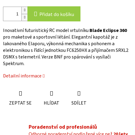
Přidat do košíku
Inovativní futuristický RC model vrtulníku
Blade Eclipse 360
pro maketové a sportovní létání. Elegantní kapotáž je z
lakovaného Elaporu, výkonná mechanika s pohonem a
elektronikou s řídící jednotkou FC6250HX a přijímačem SRXL2
DSMX s telemetrií. Verze BNF pro spárování s vysílači
Spektrum.
Detailní informace
ZEPTAT SE
HLÍDAT
SDÍLET
Poradenství od profesionálů
Odborné poradenství podložené více než
20 lety