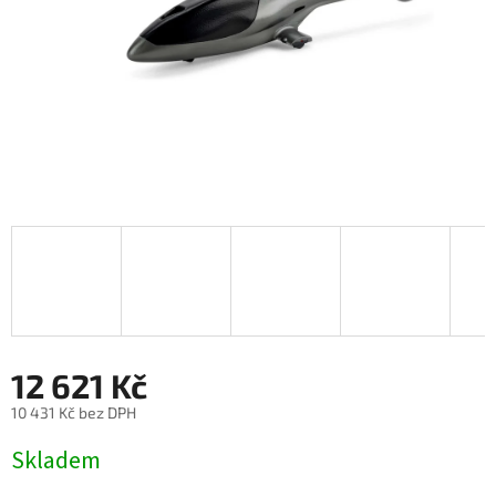
12 621 Kč
10 431 Kč bez DPH
Měrná
Skladem
cena: