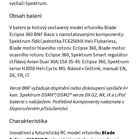
vysílači Spektrum.
Obsah balení
V baleni je hotový sestavený model vrtulníku Blade
Eclipse 360 BNF Basic s nainstalovanými komponenty:
Spektrum řídící jednotka FC6250HX Heli Flybarless,
Blade motor hlavního rotoru: Eclipse 360, Blade motor
ocasního rotoru: Eclipse 360, Spektrum Smart regulátor
střídavý Avian Dual 30A/15A 3S-4S: Eclipse 360, Spektrum
servo H3050 Heli Cyclic MG. Návod v češtině, manuál EN,
DE, FR, IT.
Verze BNF vyžaduje doplnění nebo dokoupení vysílače 6+
kan. Spektrum DSMX®/DSM2® verze DX G2, NX, iX a LiPol
baterie s nabíječem. Potřebné komponenty naleznete v
Doporučeném příslušenství.
Charakteristika
Inovativní a futuristický RC model vrtulníku
Blade