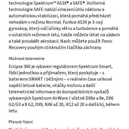
technologie Spektrum™ AS3X® a SAFE®. Volitelná
technologie SAFE nabízí omezení úhlu náklonu a
automatickou stabilizaci, která pomáhá předcházet
nehodám v režimu Normal. Funkce AS3X je 3-osý
gyroskop, který ruší účinky větru a turbulence a pomáhá
v ostatních režimech letu, takže můžete létat na zádech
a také provádět akrobacii. Navíc můžete použít Panic
Recovery pouhým stisknutím tlačítka záchrany.
Možnost telemetrie
Eclipse 360 je vybaven regulátorem Spektrum Smart,
řídící jednotkou a přijímačem, který poskytuje – s
bateriemi SMART i běžnými – v reálném čase celkové
napětí letové baterie, otáčky motoru a další
telemetrické informace do kompatibilních vysílačů
vybavených Spektrum AirWare ( včetně DX6e a 8e, DX6
G2/G3 a 8 G2, DX9, NX6 až 20, iX12 až 20 a dalších), během
letu.
Přesné řízení