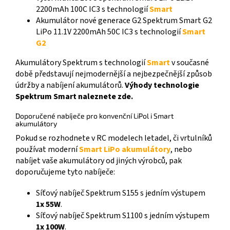
2200mAh 100C IC3 s technologií
Smart
Akumulátor nové generace G2 Spektrum Smart G2
LiPo 11.1V 2200mAh 50C IC3 s technologií
Smart
G2
Akumulátory Spektrum s technologií
Smart
v současné
době představují nejmodernější a nejbezpečnější způsob
údržby a nabíjení akumulátorů.
Výhody technologie
Spektrum Smart naleznete zde.
Doporučené nabíječe pro konvenční LiPol i Smart
akumulátory
Pokud se rozhodnete v RC modelech letadel, či vrtulníků
používat moderní
Smart LiPo akumulátory
, nebo
nabíjet vaše akumulátory od jiných výrobců, pak
doporučujeme tyto nabíječe:
Síťový nabíječ Spektrum S155 s jedním výstupem
1x 55W
.
Síťový nabíječ Spektrum S1100 s jedním výstupem
1x 100W
.