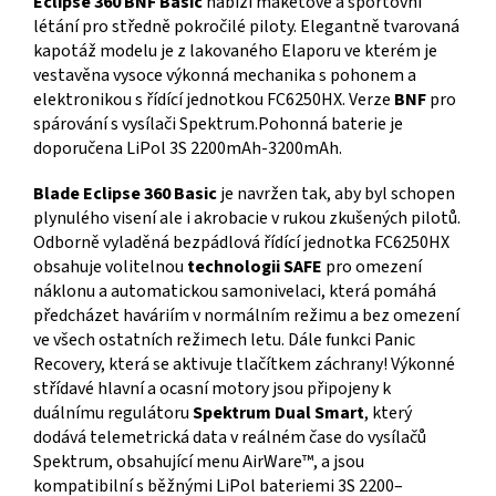
Eclipse 360 BNF Basic
nabízí maketové a sportovní
létání pro středně pokročilé piloty. Elegantně tvarovaná
kapotáž modelu je z lakovaného Elaporu ve kterém je
vestavěna vysoce výkonná mechanika s pohonem a
elektronikou s řídící jednotkou FC6250HX. Verze
BNF
pro
spárování s vysílači Spektrum.Pohonná baterie je
doporučena LiPol 3S 2200mAh-3200mAh.
Blade Eclipse 360 Basic
je navržen tak, aby byl schopen
plynulého visení ale i akrobacie v rukou zkušených pilotů.
Odborně vyladěná bezpádlová řídící jednotka FC6250HX
obsahuje volitelnou
technologii SAFE
pro omezení
náklonu a automatickou samonivelaci, která pomáhá
předcházet haváriím v normálním režimu a bez omezení
ve všech ostatních režimech letu. Dále funkci Panic
Recovery, která se aktivuje tlačítkem záchrany! Výkonné
střídavé hlavní a ocasní motory jsou připojeny k
duálnímu regulátoru
Spektrum Dual Smart
, který
dodává telemetrická data v reálném čase do vysílačů
Spektrum, obsahující menu AirWare™, a jsou
kompatibilní s běžnými LiPol bateriemi 3S 2200–