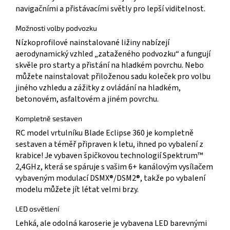
navigačními a přistávacími světly pro lepší viditelnost.
Možnosti volby podvozku
Nízkoprofilové nainstalované ližiny nabízejí
aerodynamický vzhled „zataženého podvozku“ a fungují
skvěle pro starty a přistání na hladkém povrchu. Nebo
můžete nainstalovat přiloženou sadu koleček pro volbu
jiného vzhledu a zážitky z ovládání na hladkém,
betonovém, asfaltovém a jiném povrchu.
Kompletně sestaven
RC model vrtulníku Blade Eclipse 360 je kompletně
sestaven a téměř připraven k letu, ihned po vybalení z
krabice! Je vybaven špičkovou technologií Spektrum™
2,4GHz, která se spáruje s vašim 6+ kanálovým vysílačem
vybaveným modulací DSMX®/DSM2®, takže po vybalení
modelu můžete jít létat velmi brzy.
LED osvětlení
Lehká, ale odolná karoserie je vybavena LED barevnými