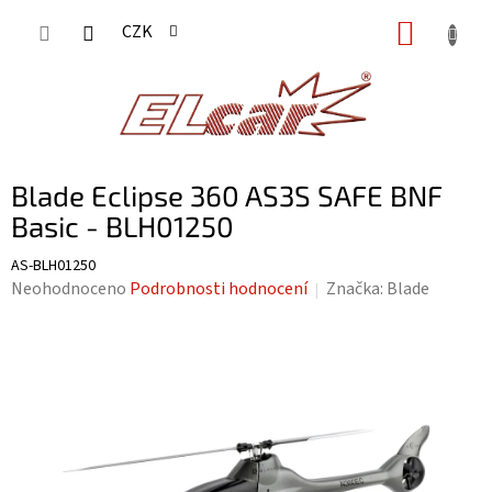
Přejít
NÁKUP
CZK
na
KOŠÍK
obsah
Blade Eclipse 360 AS3S SAFE BNF
Basic - BLH01250
AS-BLH01250
Průměrné
Neohodnoceno
Podrobnosti hodnocení
Značka:
Blade
hodnocení
produktu
je
0,0
z
5
hvězdiček.