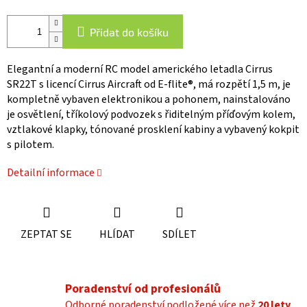
Přidat do košíku
Elegantní a moderní RC model amerického letadla Cirrus
SR22T s licencí Cirrus Aircraft od E-flite®, má rozpětí 1,5 m, je
kompletně vybaven elektronikou a pohonem, nainstalováno
je osvětlení, tříkolový podvozek s řiditelným příďovým kolem,
vztlakové klapky, tónované prosklení kabiny a vybavený kokpit
s pilotem.
Detailní informace
ZEPTAT SE
HLÍDAT
SDÍLET
Poradenství od profesionálů
Odborné poradenství podložené více než
20 lety