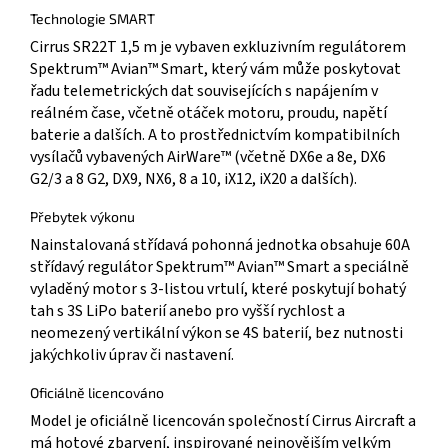
Technologie SMART
Cirrus SR22T 1,5 m je vybaven exkluzivním regulátorem
Spektrum™ Avian™ Smart, který vám může poskytovat
řadu telemetrických dat souvisejících s napájením v
reálném čase, včetně otáček motoru, proudu, napětí
baterie a dalších. A to prostřednictvím kompatibilních
vysílačů vybavených AirWare™ (včetně DX6e a 8e, DX6
G2/3 a 8 G2, DX9, NX6, 8 a 10, iX12, iX20 a dalších).
Přebytek výkonu
Nainstalovaná střídavá pohonná jednotka obsahuje 60A
střídavý regulátor Spektrum™ Avian™ Smart a speciálně
vyladěný motor s 3-listou vrtulí, které poskytují bohatý
tah s 3S LiPo baterií anebo pro vyšší rychlost a
neomezený vertikální výkon se 4S baterií, bez nutnosti
jakýchkoliv úprav či nastavení.
Oficiálně licencováno
Model je oficiálně licencován společností Cirrus Aircraft a
má hotové zbarvení, inspirované nejnovějším velkým