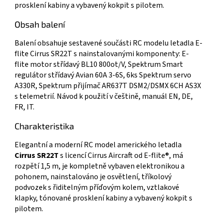
prosklení kabiny a vybavený kokpit s pilotem.
Obsah balení
Balení obsahuje sestavené součásti RC modelu letadla E-
flite Cirrus SR22T s nainstalovanými komponenty: E-
flite motor střídavý BL10 800ot/V, Spektrum Smart
regulátor střídavý Avian 60A 3-6S, 6ks Spektrum servo
A330R, Spektrum přijímač AR637T DSM2/DSMX 6CH AS3X
s telemetrií. Návod k použití v češtině, manuál EN, DE,
FR, IT.
Charakteristika
Elegantní a moderní RC model amerického letadla
Cirrus SR22T
s licencí Cirrus Aircraft od E-flite®, má
rozpětí 1,5 m, je kompletně vybaven elektronikou a
pohonem, nainstalováno je osvětlení, tříkolový
podvozek s řiditelným příďovým kolem, vztlakové
klapky, tónované prosklení kabiny a vybavený kokpit s
pilotem.