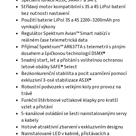
Speciální funkce AS3X, SMART a SAFE
Střídavý motor kompatibilní s 3S a 4S LiPol baterií
bez nutnosti nastavení
Použití baterie LiPol 3S a 4S 2200–3200mAh pro
vynikající výkony
Regulátor Spektrum Avian™ Smart nabízí v
reálném čase telemetrická data
Přijímač Spektrum™ AR637TA s telemetrií s plným
dosahem a špičkovou technologií DSMX®
Snadný start, let a přistání s volitelnou ochranou
letové obálky SAFE® Select
Bezkonkurenční stabilita a pocit uzamčení pomocí
exkluzivní 3-osé stabilizace AS3X®
Robustní podvozek s velkými koly pro provoz na
trávě
Funkční štěrbinové vztlakové klapky pro kratší
vzlet a přistání
5-kanálové ovládání se šesti nainstalovanými servy
a kabely
Hotové atraktivní zbarvení v exkluzivním designu
Nainstalované LED v kabině, přistávacích a