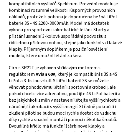
kompatibilních vysílačů Spektrum. Provední modelu je
kombinací rozumné velikosti i úsporných provozních
nákladů, protože k pohonu je doporučena běžná LiPol
baterie 3S - 4S 2200-3000mAh. Model má dostatek
výkonu pro sportovní i akrobatické létání. Starty a
přistání usnadní 3-kolové uspořádání podvozku s
řiditelnou příďovou nohou, stejně jako funkční vztlakové
klapky. Příjemným doplňkem je poziční osvětlení
modelu, které umožní létání za šera.
Cirrus SR22T je vybaven střídavým motorem s
regulátorem
Avian 60A
, který je kompatibilní s 3S a 4S
LiPol a 3-listou vrtulí. S LiPol baterií 3S se můžete
věnovat pohodovému létání i sportovní akrobacii, ale
pokud chcete více adrenalinu, použijte 4S LiPol baterii a
bez jakýchkoli změn v nastavení létejte vyšší rychlostí a
náročnější akrobacii s vyšší energií. Středně pokročilí i
zkušení piloti se budou moci rychle dostat do vzduchu
díky rychlé a snadné montáži pomocí několika šroubů.
Dvoudílné křídlo má funkční štěrbinové klapky a