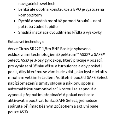
navigačních světlech
Lehká ale odolná konstrukce z EPO je vyztužena
kompozitem
Rychlá a snadná montáž pomocí šroubů – není
potřeba žádné lepidlo
Snadná instalace dvoudílného křídla a výškovky
Exkluzivní technologie
Verze Cirrus SR22T 1,5m BNF Basic je vybavena
exkluzivními technologiemi Spektrum™ AS3X® a SAFE®
Select. AS3X je 3-osý gyroskop, který pracuje v pozadí,
pro vyhlazení účinku větru a turbulence a aby poskytl
pocit, díky kterému se vám bude zdát, jako byste létali s
mnohem větším letadlem. Volitelné použití SAFE Select
nabízí omezení s limity sklonu a náklonu spolu s
automatickou samonivelací, kterou lze zapnout a
vypnout přepnutím přepínače! A pokud nechcete
aktivovat a používat funkci SAFE Select, jednoduše
spárujte přijímač běžným způsobem a aktivní bude
pouze AS3X.