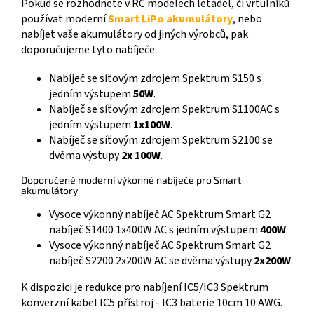
Pokud se rozhodnete v RC modelech letadel, či vrtulníků
používat moderní
Smart LiPo akumulátory
, nebo
nabíjet vaše akumulátory od jiných výrobců, pak
doporučujeme tyto nabíječe:
Nabíječ se síťovým zdrojem Spektrum S150 s
jedním výstupem
50W
.
Nabíječ se síťovým zdrojem Spektrum S1100AC s
jedním výstupem
1x100W
.
Nabíječ se síťovým zdrojem Spektrum S2100 se
dvěma výstupy
2x 100W
.
Doporučené moderní výkonné nabíječe pro Smart
akumulátory
Vysoce výkonný nabíječ AC Spektrum Smart G2
nabíječ S1400 1x400W AC s jedním výstupem
400W
.
Vysoce výkonný nabíječ AC Spektrum Smart G2
nabíječ S2200 2x200W AC se dvěma výstupy
2x200W
.
K dispozici je redukce pro nabíjení IC5/IC3 Spektrum
konverzní kabel IC5 přístroj - IC3 baterie 10cm 10 AWG.