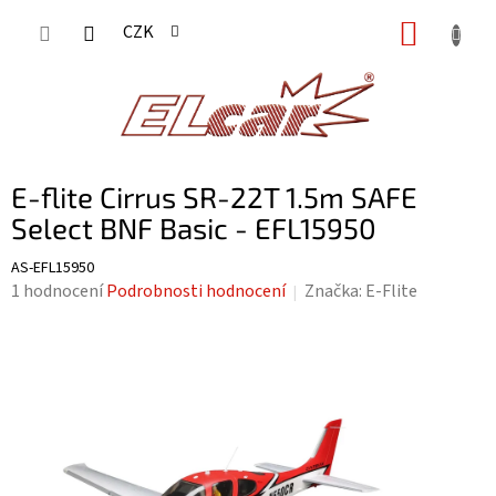
Přejít
NÁKUP
CZK
na
KOŠÍK
obsah
E-flite Cirrus SR-22T 1.5m SAFE
Select BNF Basic - EFL15950
AS-EFL15950
Průměrné
1 hodnocení
Podrobnosti hodnocení
Značka:
E-Flite
hodnocení
produktu
je
5,0
z
5
hvězdiček.