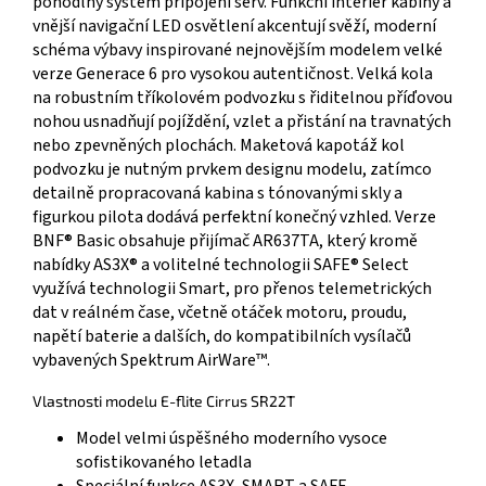
pohodlný systém připojení serv. Funkční interiér kabiny a
vnější navigační LED osvětlení akcentují svěží, moderní
schéma výbavy inspirované nejnovějším modelem velké
verze Generace 6 pro vysokou autentičnost. Velká kola
na robustním tříkolovém podvozku s řiditelnou příďovou
nohou usnadňují pojíždění, vzlet a přistání na travnatých
nebo zpevněných plochách. Maketová kapotáž kol
podvozku je nutným prvkem designu modelu, zatímco
detailně propracovaná kabina s tónovanými skly a
figurkou pilota dodává perfektní konečný vzhled. Verze
BNF® Basic obsahuje přijímač AR637TA, který kromě
nabídky AS3X® a volitelné technologii SAFE® Select
využívá technologii Smart, pro přenos telemetrických
dat v reálném čase, včetně otáček motoru, proudu,
napětí baterie a dalších, do kompatibilních vysílačů
vybavených Spektrum AirWare™.
Vlastnosti modelu E-flite Cirrus SR22T
Model velmi úspěšného moderního vysoce
sofistikovaného letadla