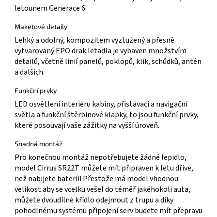
letounem Generace 6.
Maketové detaily
Lehký a odolný, kompozitem vyztužený a přesně
vytvarovaný EPO drak letadla je vybaven množstvím
detailů, včetně linií panelů, poklopů, klik, schůdků, antén
a dalších.
Funkční prvky
LED osvětlení interiéru kabiny, přistávací a navigační
světla a funkční štěrbinové klapky, to jsou funkční prvky,
které posouvají vaše zážitky na vyšší úroveň.
Snadná montáž
Pro konečnou montáž nepotřebujete žádné lepidlo,
model Cirrus SR22T můžete mít připraven k letu dříve,
než nabijete baterii! Přestože má model vhodnou
velikost aby se vcelku vešel do téměř jakéhokoli auta,
můžete dvoudílné křídlo odejmout z trupu a díky
pohodlnému systému připojení serv budete mít přepravu