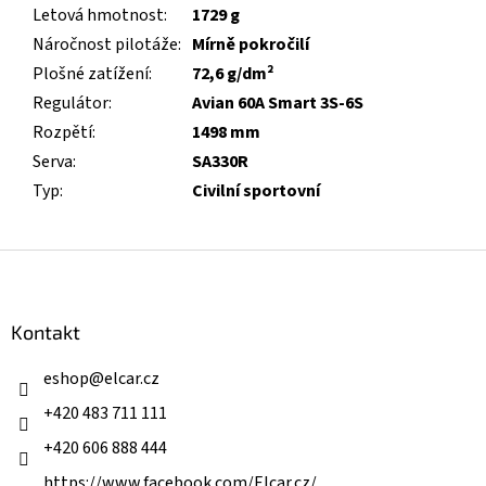
Letová hmotnost
:
1729 g
Náročnost pilotáže
:
Mírně pokročilí
Plošné zatížení
:
72,6 g/dm²
Regulátor
:
Avian 60A Smart 3S-6S
Rozpětí
:
1498 mm
Serva
:
SA330R
Typ
:
Civilní sportovní
Z
á
p
a
Kontakt
t
í
eshop
@
elcar.cz
+420 483 711 111
+420 606 888 444
https://www.facebook.com/Elcar.cz/