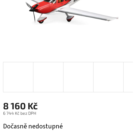
8 160 Kč
6 744 Kč bez DPH
Měrná
Dočasně nedostupné
cena: