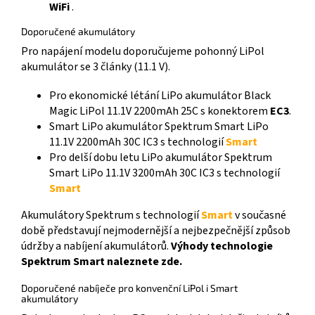
WiFi
.
Doporučené akumulátory
Pro napájení modelu doporučujeme pohonný LiPol
akumulátor se 3 články (11.1 V).
Pro ekonomické létání LiPo akumulátor Black
Magic LiPol 11.1V 2200mAh 25C s konektorem
EC3
.
Smart LiPo akumulátor Spektrum Smart LiPo
11.1V 2200mAh 30C IC3 s technologií
Smart
Pro delší dobu letu LiPo akumulátor Spektrum
Smart LiPo 11.1V 3200mAh 30C IC3 s technologií
Smart
Akumulátory Spektrum s technologií
Smart
v současné
době představují nejmodernější a nejbezpečnější způsob
údržby a nabíjení akumulátorů.
Výhody technologie
Spektrum Smart naleznete zde.
Doporučené nabíječe pro konvenční LiPol i Smart
akumulátory