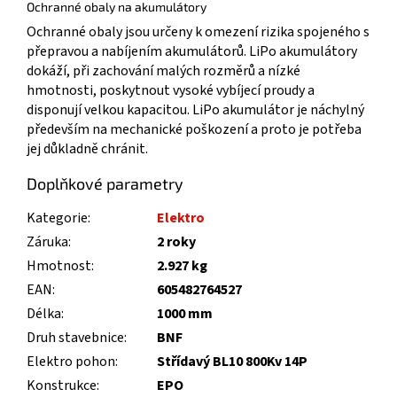
Ochranné obaly na akumulátory
Ochranné obaly jsou určeny k omezení rizika spojeného s
přepravou a nabíjením akumulátorů. LiPo akumulátory
dokáží, při zachování malých rozměrů a nízké
hmotnosti, poskytnout vysoké vybíjecí proudy a
disponují velkou kapacitou. LiPo akumulátor je náchylný
především na mechanické poškození a proto je potřeba
jej důkladně chránit.
Doplňkové parametry
Kategorie
:
Elektro
Záruka
:
2 roky
Hmotnost
:
2.927 kg
EAN
:
605482764527
Délka
:
1000 mm
Druh stavebnice
:
BNF
Elektro pohon
:
Střídavý BL10 800Kv 14P
Konstrukce
:
EPO