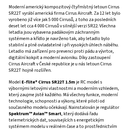
Moderní americký kompozitový čtyřmístný letoun Cirrus
SR22T vyrábí americká firma Cirrus Aircraft. Za 12 let bylo
vyrobeno již více jak 5 000 Cirrusů, z toho za posledních
deset let cca 4 000 Cirrusů v silnější verzi SR22. Všechna
letadla jsou vybavena padákovým záchranným
systémem a křídlo je navrženo tak, aby letadlo bylo
stabilní a plně ovladatelné i při vysokých úhlech náběhu.
Letadlo má zařízení pro prevenci proti pádu a vývrtce,
digitální kokpit a moderní avioniku. Díky zastoupení
Cirrus Aircraft v České republice je u nás letoun Cirrus
SR22T hojně rozšířen.
Model
E-flite® Cirrus SR22T 1.5m
je RC model s
výbornými letovými vlastnostmi a moderním vzhledem,
který zaujme jistě každého. Má všechny funkce, moderní
technologie, schopnosti a výkony, které piloti od
současného modelu očekávají. Nainstalován je regulátor
Spektrum™ Avian™ Smart
, který dodává řadu
telemetrických dat, souvisejících s energetickým
systémem modelu v reálném čase a to prostřednictvím