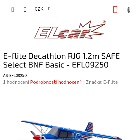
Přejít
NÁKUP
CZK
na
KOŠÍK
obsah
E-flite Decathlon RJG 1.2m SAFE
Select BNF Basic - EFL09250
AS-EFL09250
Průměrné
1 hodnocení
Podrobnosti hodnocení
Značka:
E-Flite
hodnocení
produktu
je
5,0
z
5
hvězdiček.