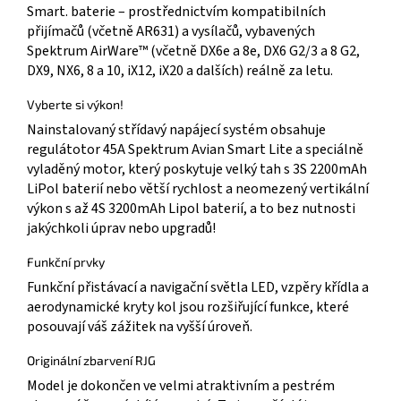
Smart. baterie – prostřednictvím kompatibilních
přijímačů (včetně AR631) a vysílačů, vybavených
Spektrum AirWare™ (včetně DX6e a 8e, DX6 G2/3 a 8 G2,
DX9, NX6, 8 a 10, iX12, iX20 a dalších) reálně za letu.
Vyberte si výkon!
Nainstalovaný střídavý napájecí systém obsahuje
regulátotor 45A Spektrum Avian Smart Lite a speciálně
vyladěný motor, který poskytuje velký tah s 3S 2200mAh
LiPol baterií nebo větší rychlost a neomezený vertikální
výkon s až 4S 3200mAh Lipol baterií, a to bez nutnosti
jakýchkoli úprav nebo upgradů!
Funkční prvky
Funkční přistávací a navigační světla LED, vzpěry křídla a
aerodynamické kryty kol jsou rozšiřující funkce, které
posouvají váš zážitek na vyšší úroveň.
Originální zbarvení RJG
Model je dokončen ve velmi atraktivním a pestrém