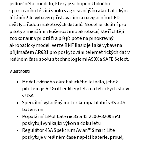
jedinečného modelu, který je schopen klidného
sportovního létání spolu s agresivnějším akrobatickým
létáním! Je vybaven přistávacími a navigačními LED
světly a řadou maketových detailů. Model je ideální pro
piloty s menšími zkušenostmi s akrobacií, kteří chtějí
zdokonalit v pilotáži a přejít poté na plnokrevný
akrobatický model. Verze BNF Basic je také vybavena
přijímačem AR631 pro poskytování telemetrických dat v
reálném čase spolu s technologiemi AS3X a SAFE Select.
Vlastnosti
Model cvičného akrobatického letadla, jehož
pilotem je RJ Gritter který létá na leteckých show
v USA
Speciálně vyladěný motor kompatibilní s 3S a 4S
bateriemi
Populární LiPol baterie 3S a 4S 2200–3200mAh
poskytují vynikající výkon a dobu letu
Regulátor 45A Spektrum Avian™ Smart Lite
poskytuje v reálném čase napětí baterie, proud,