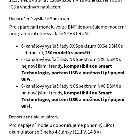
11.1V nebo 4S 14.8V 2200–3200mAh s konektorem EC3 /
IC3 a vhodným nabíječem.
Doporučené vysílače Spektrum
Pro spárování modelu verze BNF doporučujeme moderní
programovatelné vysílače SPEKTRUM:
6-kanálový vysílač řady DX Spektrum DX6e DSMX s
telemetrií,
250 modelů v paměti
.
6-kanálový vysílač řady NX Spektrum NX6 DSMX s
nejnovějšími trendy,
kompatibilitou Smart
Technologie, portem USB a možností připojení
WiFi
.
8-kanálový vysílač řady NX Spektrum NX8 DSMX s
nejnovějšími trendy,
kompatibilitou Smart
Technologie, portem USB a možností připojení
WiFi
.
Doporučené akumulátory
Pro napájení modelu doporučujeme pohonný LiPol
akumulátor se 3 nebo 4 články (11.1 V, 14.8 V).