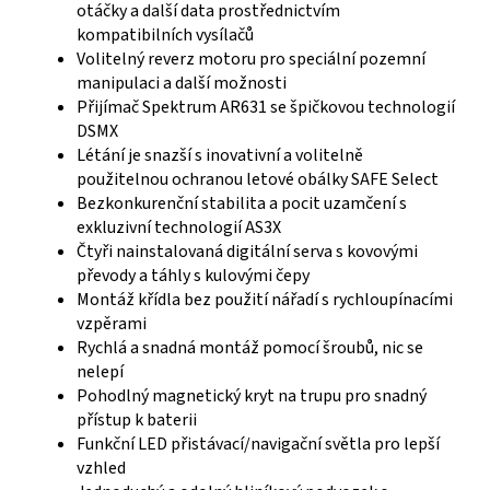
otáčky a další data prostřednictvím
kompatibilních vysílačů
Volitelný reverz motoru pro speciální pozemní
manipulaci a další možnosti
Přijímač Spektrum AR631 se špičkovou technologií
DSMX
Létání je snazší s inovativní a volitelně
použitelnou ochranou letové obálky SAFE Select
Bezkonkurenční stabilita a pocit uzamčení s
exkluzivní technologií AS3X
Čtyři nainstalovaná digitální serva s kovovými
převody a táhly s kulovými čepy
Montáž křídla bez použití nářadí s rychloupínacími
vzpěrami
Rychlá a snadná montáž pomocí šroubů, nic se
nelepí
Pohodlný magnetický kryt na trupu pro snadný
přístup k baterii
Funkční LED přistávací/navigační světla pro lepší
vzhled