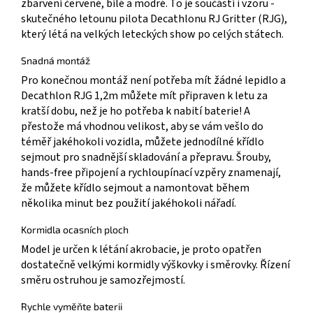
zbarvení červené, bílé a modré. To je součástí i vzoru -
skutečného letounu pilota Decathlonu RJ Gritter (RJG),
který létá na velkých leteckých show po celých státech.
Snadná montáž
Pro konečnou montáž není potřeba mít žádné lepidlo a
Decathlon RJG 1,2m můžete mít připraven k letu za
kratší dobu, než je ho potřeba k nabití baterie! A
přestože má vhodnou velikost, aby se vám vešlo do
téměř jakéhokoli vozidla, můžete jednodílné křídlo
sejmout pro snadnější skladování a přepravu. Šrouby,
hands-free připojení a rychloupínací vzpěry znamenají,
že můžete křídlo sejmout a namontovat během
několika minut bez použití jakéhokoli nářadí.
Kormidla ocasních ploch
Model je určen k létání akrobacie, je proto opatřen
dostatečně velkými kormidly výškovky i směrovky. Řízení
směru ostruhou je samozřejmostí.
Rychle vyměňte baterii