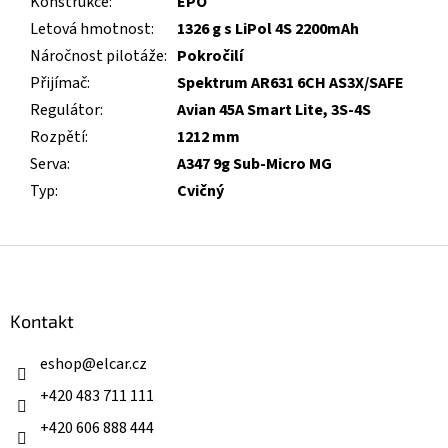
Konstrukce
:
EPO
Letová hmotnost
:
1326 g s LiPol 4S 2200mAh
Náročnost pilotáže
:
Pokročilí
Přijímač
:
Spektrum AR631 6CH AS3X/SAFE
Regulátor
:
Avian 45A Smart Lite, 3S-4S
Rozpětí
:
1212 mm
Serva
:
A347 9g Sub-Micro MG
Typ
:
Cvičný
Z
á
p
a
Kontakt
t
í
eshop
@
elcar.cz
+420 483 711 111
+420 606 888 444