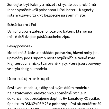
Sundejte kryt kabiny a můžete si rychle bez problémů
ihned vyměnit vaši pohonnou LiPol baterii. Magnety
jištěný uzávě drží kryt bezpečně na svém místě.
Schránka pro LiPol
Uvnitř trupu je zalepeno lože pro baterii, kterou na
místě drží dvojice pásků suchého zipu.
Pevný podvozek
Model má 3-kolé uspořádání podvozku, hlavní nohy jsou
upevněny pod trupem v místě vzpěr křídla. Velká kola
kryjí aerodynamicky tvarované kryty, které jsou zbarveny
ve stylu designu modelu.
Doporučujeme koupit
Sestavení modelu je díky hotovým dílům modelu s
nainstalovanou elektronikou poměrně rychlé. K
dokončení doporučujeme doplnit 6+ kanálový RC vysílač
Spektrum DSMX®/DSM2® a pohonný LiPol akumulátor 3S