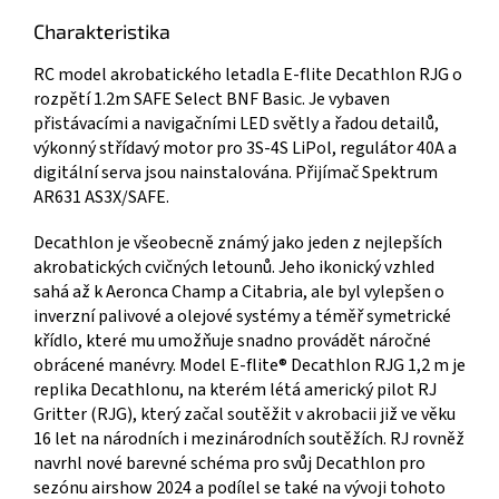
Charakteristika
RC model akrobatického letadla E-flite Decathlon RJG o
rozpětí 1.2m SAFE Select BNF Basic. Je vybaven
přistávacími a navigačními LED světly a řadou detailů,
výkonný střídavý motor pro 3S-4S LiPol, regulátor 40A a
digitální serva jsou nainstalována. Přijímač Spektrum
AR631 AS3X/SAFE.
Decathlon je všeobecně známý jako jeden z nejlepších
akrobatických cvičných letounů. Jeho ikonický vzhled
sahá až k Aeronca Champ a Citabria, ale byl vylepšen o
inverzní palivové a olejové systémy a téměř symetrické
křídlo, které mu umožňuje snadno provádět náročné
obrácené manévry. Model E-flite® Decathlon RJG 1,2 m je
replika Decathlonu, na kterém létá americký pilot RJ
Gritter (RJG), který začal soutěžit v akrobacii již ve věku
16 let na národních i mezinárodních soutěžích. RJ rovněž
navrhl nové barevné schéma pro svůj Decathlon pro
sezónu airshow 2024 a podílel se také na vývoji tohoto