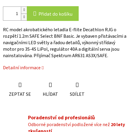
Přidat do košíku
RC model akrobatického letadla E-flite Decathlon RJG o
rozpětí 1.2m SAFE Select BNF Basic. Je vybaven přistávacími a
navigačními LED světly a řadou detailů, výkonný střídavý
motor pro 3S-4S LiPol, regulátor 40A a digitální serva jsou
nainstalována. Přijímač Spektrum AR631 AS3X/SAFE.
Detailní informace
ZEPTAT SE
HLÍDAT
SDÍLET
Poradenství od profesionálů
Odborné poradenství podložené více než
20 lety
zkušeností