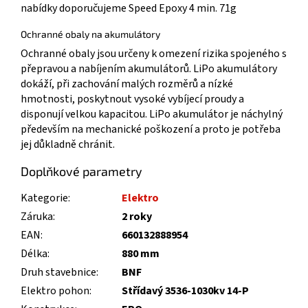
nabídky doporučujeme Speed Epoxy 4 min. 71g
Ochranné obaly na akumulátory
Ochranné obaly jsou určeny k omezení rizika spojeného s
přepravou a nabíjením akumulátorů. LiPo akumulátory
dokáží, při zachování malých rozměrů a nízké
hmotnosti, poskytnout vysoké vybíjecí proudy a
disponují velkou kapacitou. LiPo akumulátor je náchylný
především na mechanické poškození a proto je potřeba
jej důkladně chránit.
Doplňkové parametry
Kategorie
:
Elektro
Záruka
:
2 roky
EAN
:
660132888954
Délka
:
880 mm
Druh stavebnice
:
BNF
Elektro pohon
:
Střídavý 3536-1030kv 14-P