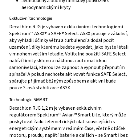
Jednoduchý a odolný hliníkový podvozek s
aerodynamickými kryty
Exkluzivní technologie
Decathlon RJG je vybaven exkluzivními technologiemi
Spektrum™ AS3X® a SAFE® Select. AS3X pracuje v zákulisí,
aby vyhladil účinky větru a turbulencí a dodal pocit
uzamčení, díky kterému budete vypadat, jako byste létali
v mnohem větším letadle. Volitelné použití SAFE Select
nabízí limity sklonu a náklonu a automatickou
samonivelaci, kterou lze zapnout a vypnout přepnutím
spínače! A pokud nechcete aktivovat funkce SAFE Select,
spárujte přijímač běžným způsobem a aktivní bude
pouze 3-osá stabilizace AS3X.
Technologie SMART
Decathlon RJG 1,2 m je vybaven exkluzivním
regulátorem Spektrum™ Avian™ Smart Lite, který může
poskytovat řadu telemetrických dat souvisejících s
energetickým systémem v reálném čase, včetně otáček
motoru, proudu, napětí baterie a dalších – se Smart i bez