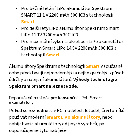
Pro běžné létání LiPo akumulátor Spektrum
SMART 11.1 V 2200 mAh 30C IC3 s technologií
Smart
.
Pro delší lety LiPo akumulátor Spektrum Smart
LiPo 11.1V 3200mAh 30C IC3.
Pro maximální výkon a akrobacii LiPo akumulátor
Spektrum Smart LiPo 14.8V 2200mAh 50C IC3 s
technologií
Smart
Akumulátory Spektrum s technologií
Smart
v současné
době představují nejmodernější a nejbezpečnější způsob
údržby a nabíjení akumulátorů.
Výhody technologie
Spektrum Smart naleznete zde.
Doporučené nabíječe pro konvenční LiPol i Smart
akumulátory
Pokud se rozhodnete v RC modelech letadel, či vrtulníků
používat moderní
Smart LiPo akumulátory
, nebo
nabíjet vaše akumulátory od jiných výrobců, pak
doporučujeme tyto nabíječe: