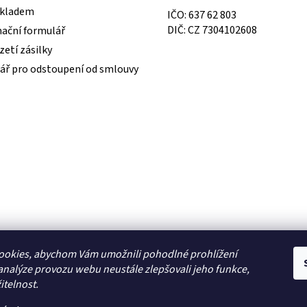
skladem
IČO: 637 62 803
DIČ: CZ 7304102608
ační formulář
etí zásilky
ář pro odstoupení od smlouvy
ookies, abychom Vám umožnili pohodlné prohlížení
analýze provozu webu neustále zlepšovali jeho funkce,
itelnost.