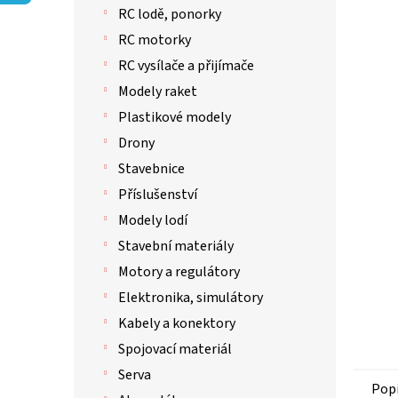
p
hvězdič
RC lodě, ponorky
a
n
RC motorky
e
RC vysílače a přijímače
l
Modely raket
Plastikové modely
Drony
Stavebnice
Příslušenství
Modely lodí
Stavební materiály
Motory a regulátory
Elektronika, simulátory
Kabely a konektory
Spojovací materiál
Serva
Pop