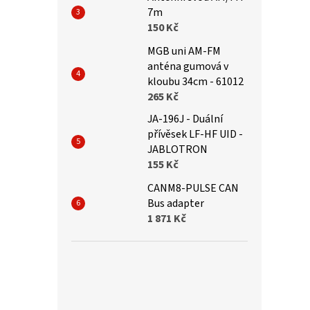
7m
150 Kč
MGB uni AM-FM
anténa gumová v
kloubu 34cm - 61012
265 Kč
JA-196J - Duální
přívěsek LF-HF UID -
JABLOTRON
155 Kč
CANM8-PULSE CAN
Bus adapter
1 871 Kč