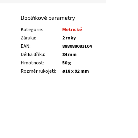
Doplňkové parametry
Kategorie
:
Metrické
Záruka
:
2 roky
EAN
:
888088083104
Délka dříku
:
84 mm
Hmotnost
:
50 g
Rozměr rukojeti
:
ø18 x 92 mm