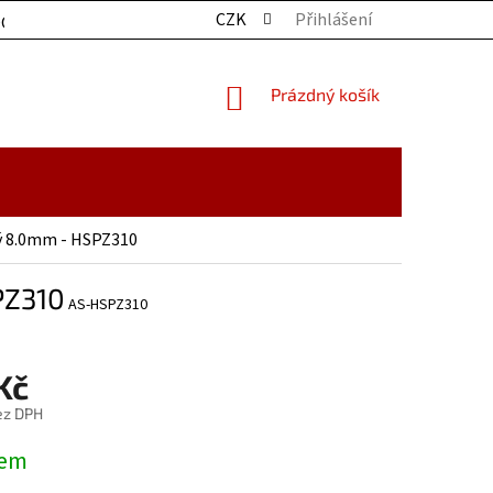
CZK
Přihlášení
OCHRANY OSOBNÍCH ÚDAJŮ
KONTAKTY
ZBOŽÍ SKLADE
NÁKUPNÍ
Prázdný košík
KOŠÍK
ý 8.0mm - HSPZ310
PZ310
AS-HSPZ310
Kč
ez DPH
dem