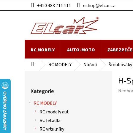
Přejít
+420 483 711 111
eshop@elcar.cz
na
obsah
RC MODELY
AUTO-MOTO
ZABEZPEČE
RC MODELY
Nářadí
Šroubováky
Domů
P
H-S
o
Přeskočit
s
Průmě
Kategorie
Neoho
kategorie
t
hodnoc
r
RC MODELY
produk
a
je
RC modely aut
n
0,0
n
RC letadla
z
í
RC vrtulníky
5