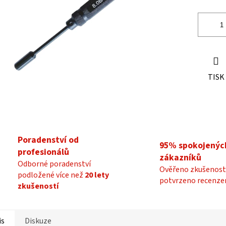
ek.
TISK
Poradenství od
95% spokojenýc
profesionálů
zákazníků
Odborné poradenství
Ověřeno zkušenost
podložené více než
20 lety
potvrzeno recenze
zkušeností
is
Diskuze