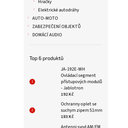
Hračky
Elektrické autodráhy
AUTO-MOTO
ZABEZPEČENÍ OBJEKTŮ
DOMÁCÍ AUDIO
Top 6 produktů
JA-192E-WH
Ovládací segment
přístupových modulů
- Jablotron
192 Kč
Ochranny oplet se
suchym zipem 51mm
183 Kč
Antenni svod AM/FM