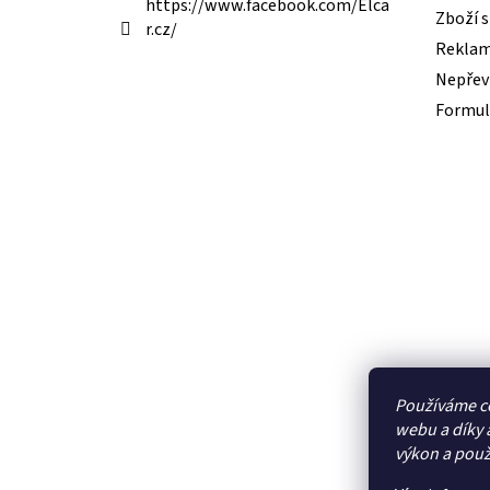
https://www.facebook.com/Elca
Zboží 
r.cz/
Reklam
Nepřevz
Formul
Používáme c
webu a díky 
výkon a použ