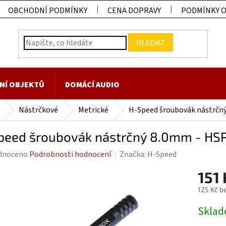
OBCHODNÍ PODMÍNKY
CENA DOPRAVY
PODMÍNKY 
HLEDAT
NÍ OBJEKTŮ
DOMÁCÍ AUDIO
Nástrčkové
Metrické
H-Speed šroubovák nástrčn
peed šroubovák nástrčný 8.0mm - HS
rné
dnoceno
Podrobnosti hodnocení
Značka:
H-Speed
ení
151 
tu
125 Kč b
Měrná
Skla
cena: