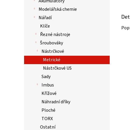
Akumulátory
Modelářská chemie
Det
Nářadí
Klíče
Popi
Řezné nástroje
Šroubováky
Nástrčkové
Metrické
Nástrčkové US
Sady
Imbus
Křížové
Náhradní dříky
Ploché
TORX
Ostatní