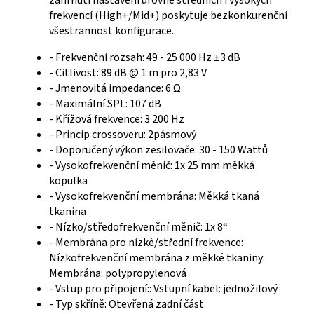
zahrnutí nastavení úrovně středních i vysokých
frekvencí (High+/Mid+) poskytuje bezkonkurenční
všestrannost konfigurace.
- Frekvenční rozsah: 49 - 25 000 Hz ±3 dB
- Citlivost: 89 dB @ 1 m pro 2,83 V
- Jmenovitá impedance: 6 Ω
- Maximální SPL: 107 dB
- Křížová frekvence: 3 200 Hz
- Princip crossoveru: 2pásmový
- Doporučený výkon zesilovače: 30 - 150 Wattů
- Vysokofrekvenční měnič: 1x 25 mm měkká
kopulka
- Vysokofrekvenční membrána: Měkká tkaná
tkanina
- Nízko/středofrekvenční měnič: 1x 8“
- Membrána pro nízké/střední frekvence:
Nízkofrekvenční membrána z měkké tkaniny:
Membrána: polypropylenová
- Vstup pro připojení:: Vstupní kabel: jednožilový
- Typ skříně: Otevřená zadní část