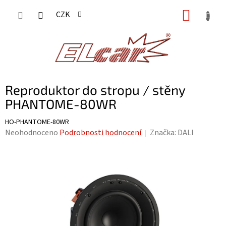
Přejít
NÁKUP
CZK
na
KOŠÍK
obsah
Reproduktor do stropu / stěny
PHANTOME-80WR
HO-PHANTOME-80WR
Průměrné
Neohodnoceno
Podrobnosti hodnocení
Značka:
DALI
hodnocení
produktu
je
0,0
z
5
hvězdiček.