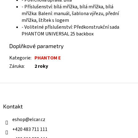
- Povrchová úprava: Bílá
- Příslušenství: bílá mřížka, bílá mřížka, bílá
mřížka: Balení: manuál, šablona výřezu, přední
mřížka, štítek s logem
- Volitelné příslušenství: Předkonstrukční sada
PHANTOM UNIVERSAL 25 backbox
Doplňkové parametry
Kategorie
:
PHANTOM E
Záruka
:
2 roky
Z
á
p
a
Kontakt
t
í
eshop
@
elcar.cz
+420 483 711 111