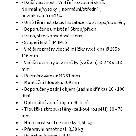
- Další vlastnosti: Vnitřní rozvodná skříň:
Normální/vysoký+, normální/střední+,
pozinkovaná mřížka
- Umístění instalace: Instalace: do stropu/do stěny
- Doporučené umístění: Strop/přední
strana/střed/obvodová stěna
- Stupeň krytí: IP: IP65
- Vnější rozměry včetně mřížky (v x š x h): Ø 295 x
116 mm
- Vnější rozměry bez mřížky (v x š x h): Ø 278 x 113
mm
- Rozměry výřezu: Ø 261 mm
- Montážní hloubka: 109 mm
- Doporučený zadní objem (zadní skříňka): 10 - 100
litrů
- Optimální zadní objem: 30 litrů
- Tloušťka stropu/stěny (celkové rozpětí): 10 - 70
mm
- Hmotnost včetně mřížky: 2,50 kg
- Přepravní hmotnost: 3,50 kg