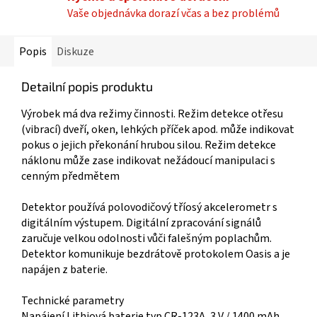
Vaše objednávka dorazí včas a bez problémů
Popis
Diskuze
Detailní popis produktu
Výrobek má dva režimy činnosti. Režim detekce otřesu
(vibrací) dveří, oken, lehkých příček apod. může indikovat
pokus o jejich překonání hrubou silou. Režim detekce
náklonu může zase indikovat nežádoucí manipulaci s
cenným předmětem
Detektor používá polovodičový tříosý akcelerometr s
digitálním výstupem. Digitální zpracování signálů
zaručuje velkou odolnosti vůči falešným poplachům.
Detektor komunikuje bezdrátově protokolem Oasis a je
napájen z baterie.
Technické parametry
Napájení Lithiová baterie typ CR-123A, 3 V / 1400 mAh