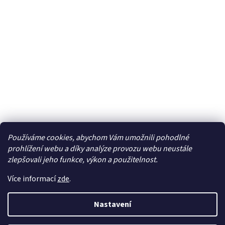
Používáme cookies, abychom Vám umožnili pohodlné
Facebook
prohlížení webu a díky analýze provozu webu neustále
zlepšovali jeho funkce, výkon a použitelnost.
Více informací
zde
.
Vytvořil Shoptet
| Připravil
LemitoMedia s.r.o.
Nastavení
Copyright 2026
Elcar - elektrospecialista - RC modely,