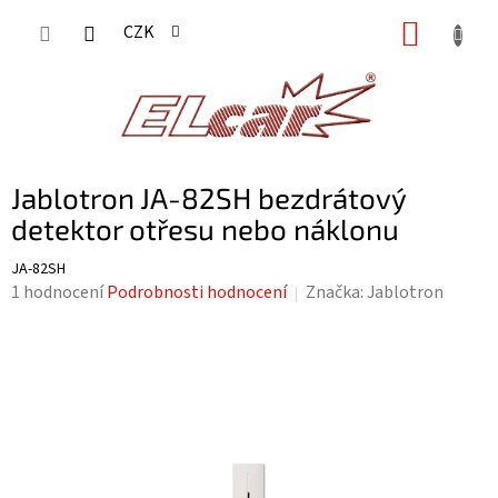
Přejít
NÁKUP
CZK
na
KOŠÍK
obsah
Jablotron JA-82SH bezdrátový
detektor otřesu nebo náklonu
JA-82SH
Průměrné
1 hodnocení
Podrobnosti hodnocení
Značka:
Jablotron
hodnocení
produktu
je
5,0
z
5
hvězdiček.