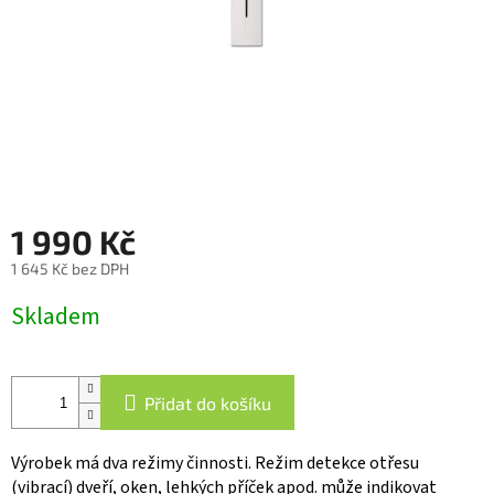
1 990 Kč
1 645 Kč bez DPH
Měrná
Skladem
cena:
Přidat do košíku
Výrobek má dva režimy činnosti. Režim detekce otřesu
(vibrací) dveří, oken, lehkých příček apod. může indikovat