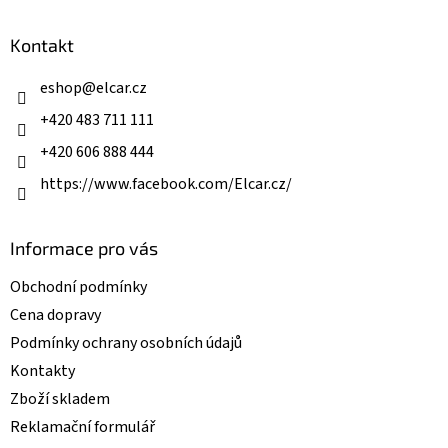
á
p
a
Kontakt
t
í
eshop
@
elcar.cz
+420 483 711 111
+420 606 888 444
https://www.facebook.com/Elcar.cz/
Informace pro vás
Obchodní podmínky
Cena dopravy
Podmínky ochrany osobních údajů
Kontakty
Zboží skladem
Reklamační formulář