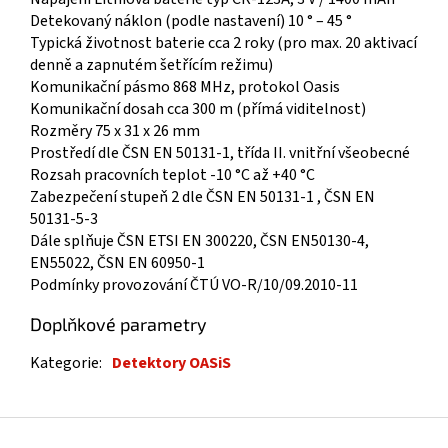
Detekovaný náklon (podle nastavení) 10 ° – 45 °
Typická životnost baterie cca 2 roky (pro max. 20 aktivací
denně a zapnutém šetřícím režimu)
Komunikační pásmo 868 MHz, protokol Oasis
Komunikační dosah cca 300 m (přímá viditelnost)
Rozměry 75 x 31 x 26 mm
Prostředí dle ČSN EN 50131-1, třída II. vnitřní všeobecné
Rozsah pracovních teplot -10 °C až +40 °C
Zabezpečení stupeň 2 dle ČSN EN 50131-1 , ČSN EN
50131-5-3
Dále splňuje ČSN ETSI EN 300220, ČSN EN50130-4,
EN55022, ČSN EN 60950-1
Podmínky provozování ČTÚ VO-R/10/09.2010-11
Doplňkové parametry
Kategorie
:
Detektory OASiS
Z