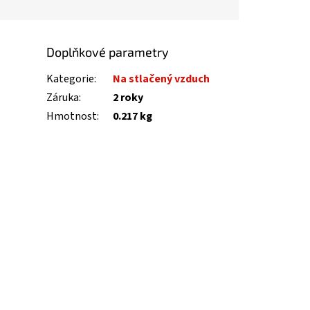
Doplňkové parametry
Kategorie
:
Na stlačený vzduch
Záruka
:
2 roky
Hmotnost
:
0.217 kg