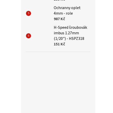
Ochranny oplet
4mm - role
987 Kč
H-Speed šroubovák
imbus 1.27mm
(1/20") - HSPZ318
151 Kč