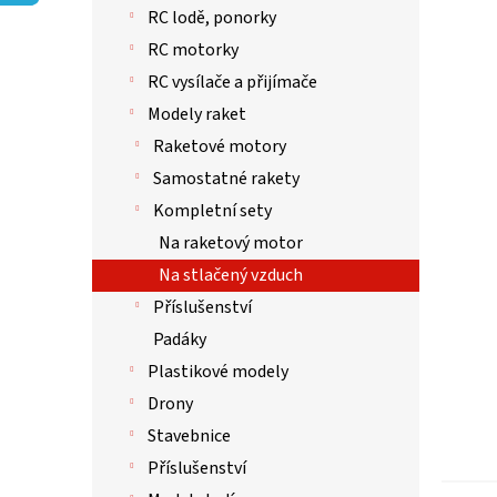
p
hvězdič
RC lodě, ponorky
a
n
RC motorky
e
RC vysílače a přijímače
l
Modely raket
Raketové motory
Samostatné rakety
Kompletní sety
Na raketový motor
Na stlačený vzduch
Příslušenství
Padáky
Plastikové modely
Drony
Stavebnice
Příslušenství