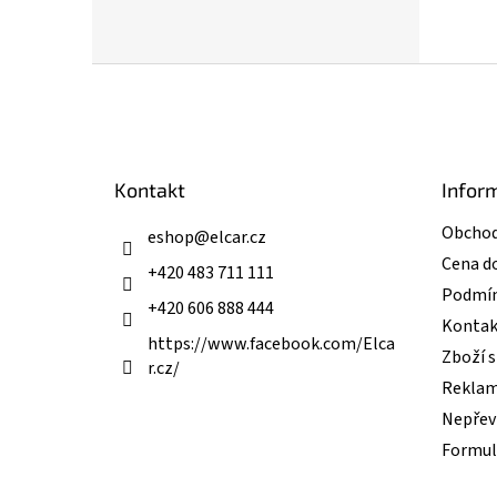
Z
á
p
a
t
Kontakt
Infor
í
Obchod
eshop
@
elcar.cz
Cena d
+420 483 711 111
Podmín
+420 606 888 444
Kontak
https://www.facebook.com/Elca
Zboží 
r.cz/
Reklam
Nepřevz
Formul