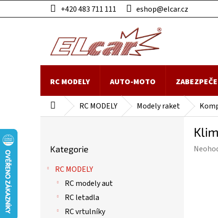
Přejít
+420 483 711 111
eshop@elcar.cz
na
obsah
RC MODELY
AUTO-MOTO
ZABEZPEČE
RC MODELY
Modely raket
Komp
Domů
P
Klim
o
Přeskočit
s
Průmě
Kategorie
Neoho
kategorie
t
hodnoc
r
RC MODELY
produk
a
je
RC modely aut
n
0,0
n
RC letadla
z
í
RC vrtulníky
5