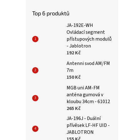
Top 6 produktů
JA-192E-WH
Ovládací segment
přístupových modulů
- Jablotron
192 Kč
Antenni svod AM/FM
7m
150 Kč
MGB uni AM-FM
anténa gumová v
kloubu 34cm - 61012
265 Kč
JA-196J - Duální
přívěsek LF-HF UID -
JABLOTRON
155 Kč