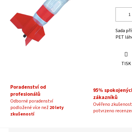
ek.
Sada pří
PET láhe
TISK
Poradenství od
95% spokojenýc
profesionálů
zákazníků
Odborné poradenství
Ověřeno zkušenost
podložené více než
20 lety
potvrzeno recenze
zkušeností