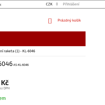
CZK
Přihlášení
OCHRANY OSOBNÍCH ÚDAJŮ
KONTAKTY
ZBOŽÍ SKLADE
NÁKUPNÍ
Prázdný košík
KOŠÍK
ní raketa (1) - KL-6046
-6046
AS-KL-6046
 Kč
ez DPH
dem