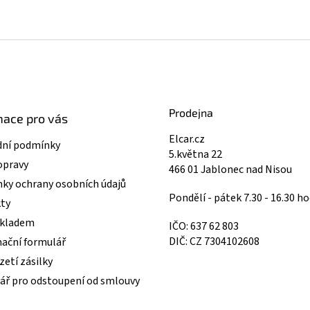
Prodejna
mace pro vás
Elcar.cz
ní podmínky
5.května 22
opravy
466 01 Jablonec nad Nisou
ky ochrany osobních údajů
Pondělí - pátek 7.30 - 16.30 ho
ty
skladem
IČO: 637 62 803
DIČ: CZ 7304102608
ační formulář
etí zásilky
ář pro odstoupení od smlouvy