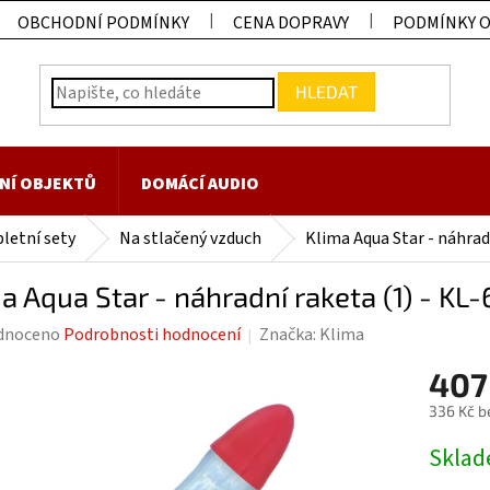
OBCHODNÍ PODMÍNKY
CENA DOPRAVY
PODMÍNKY 
HLEDAT
NÍ OBJEKTŮ
DOMÁCÍ AUDIO
letní sety
Na stlačený vzduch
Klima Aqua Star - náhrad
a Aqua Star - náhradní raketa (1) - KL
rné
dnoceno
Podrobnosti hodnocení
Značka:
Klima
ení
407
tu
336 Kč b
Měrná
Skla
cena: