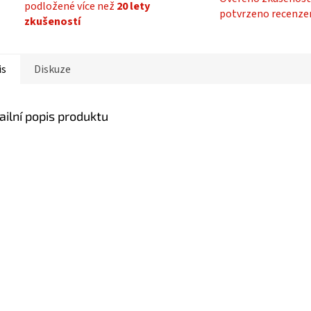
podložené více než
20 lety
potvrzeno recenze
zkušeností
is
Diskuze
ailní popis produktu