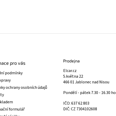
Prodejna
mace pro vás
Elcar.cz
ní podmínky
5.května 22
opravy
466 01 Jablonec nad Nisou
ky ochrany osobních údajů
Pondělí - pátek 7.30 - 16.30 ho
ty
skladem
IČO: 637 62 803
DIČ: CZ 7304102608
ační formulář