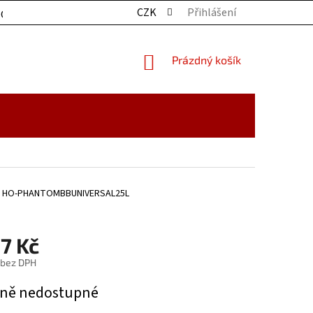
CZK
Přihlášení
OCHRANY OSOBNÍCH ÚDAJŮ
KONTAKTY
ZBOŽÍ SKLADE
NÁKUPNÍ
Prázdný košík
KOŠÍK
HO-PHANTOMBBUNIVERSAL25L
7 Kč
 bez DPH
ně nedostupné