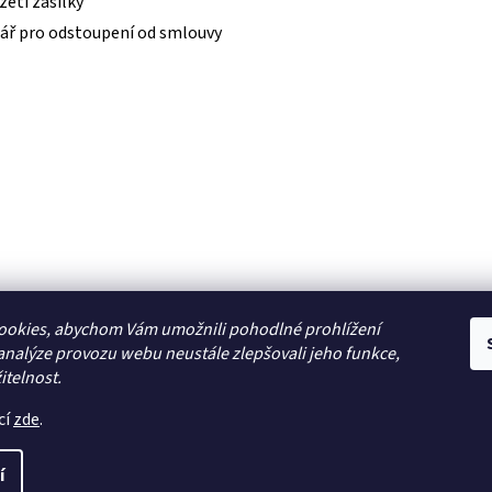
etí zásilky
ář pro odstoupení od smlouvy
ookies, abychom Vám umožnili pohodlné prohlížení
analýze provozu webu neustále zlepšovali jeho funkce,
itelnost.
cí
zde
.
í
modely, autorádia, navigace, alarmy, domácí audio
. Všechna prá