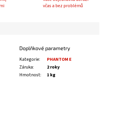
mi
včas a bez problémů
Doplňkové parametry
Kategorie
:
PHANTOM E
Záruka
:
2 roky
Hmotnost
:
1 kg