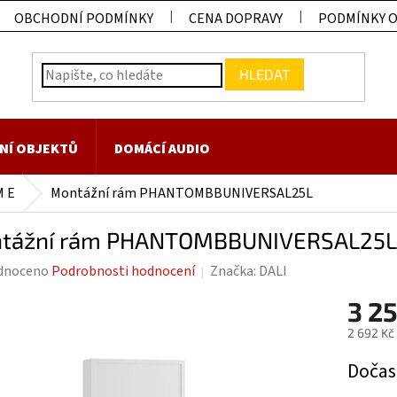
OBCHODNÍ PODMÍNKY
CENA DOPRAVY
PODMÍNKY 
HLEDAT
NÍ OBJEKTŮ
DOMÁCÍ AUDIO
 E
Montážní rám PHANTOMBBUNIVERSAL25L
tážní rám PHANTOMBBUNIVERSAL25L
rné
dnoceno
Podrobnosti hodnocení
Značka:
DALI
ení
3 25
tu
2 692 Kč
Měrná
Dočas
cena: