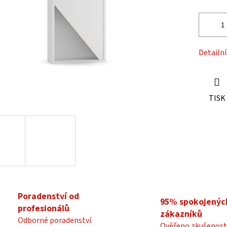
ek.
Detailn
TISK
Poradenství od
95% spokojenýc
profesionálů
zákazníků
Odborné poradenství
Ověřeno zkušenost