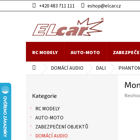
Přejít
+420 483 711 111
eshop@elcar.cz
na
obsah
RC MODELY
AUTO-MOTO
ZABEZPEČE
DOMÁCÍ AUDIO
DALI
PHANTOM
Domů
P
Mon
o
Přeskočit
s
Průmě
Kategorie
Neoho
kategorie
t
hodnoc
r
RC MODELY
produk
a
je
AUTO-MOTO
n
0,0
n
ZABEZPEČENÍ OBJEKTŮ
z
í
DOMÁCÍ AUDIO
5