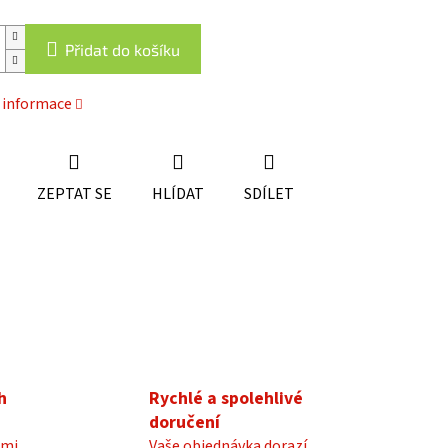
Přidat do košíku
í informace
ZEPTAT SE
HLÍDAT
SDÍLET
h
Rychlé a spolehlivé
doručení
mi,
Vaše objednávka dorazí