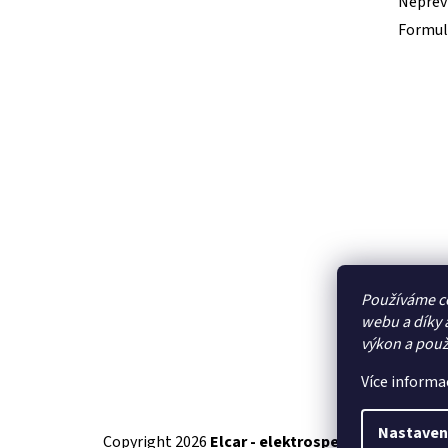
Nepřevz
Formul
Používáme c
webu a díky 
výkon a použ
Více informa
Nastaven
Copyright 2026
Elcar - elektrospecialista - RC 