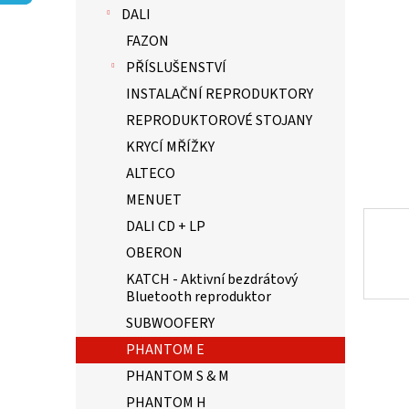
p
hvězdič
DALI
a
n
FAZON
e
PŘÍSLUŠENSTVÍ
l
INSTALAČNÍ REPRODUKTORY
REPRODUKTOROVÉ STOJANY
KRYCÍ MŘÍŽKY
ALTECO
MENUET
DALI CD + LP
OBERON
KATCH - Aktivní bezdrátový
Bluetooth reproduktor
SUBWOOFERY
PHANTOM E
PHANTOM S & M
PHANTOM H