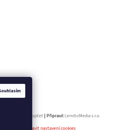
Souhlasím
Vytvořil Shoptet
| Připravil
LemitoMedia s.r.o.
va vyhrazena.
Upravit nastavení cookies