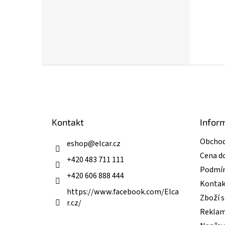
Z
á
p
a
t
Kontakt
Infor
í
Obchod
eshop
@
elcar.cz
Cena d
+420 483 711 111
Podmín
+420 606 888 444
Kontak
https://www.facebook.com/Elca
Zboží 
r.cz/
Reklam