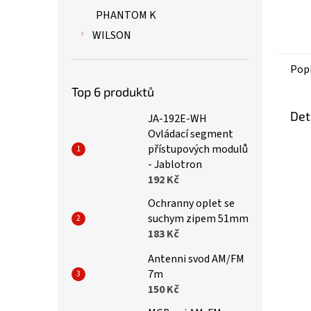
PHANTOM K
WILSON
Pop
Top 6 produktů
Det
JA-192E-WH
Ovládací segment
přístupových modulů
- Jablotron
192 Kč
Ochranny oplet se
suchym zipem 51mm
183 Kč
Antenni svod AM/FM
7m
150 Kč