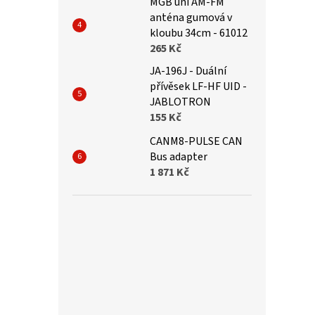
MGB uni AM-FM
anténa gumová v
kloubu 34cm - 61012
265 Kč
JA-196J - Duální
přívěsek LF-HF UID -
JABLOTRON
155 Kč
CANM8-PULSE CAN
Bus adapter
1 871 Kč