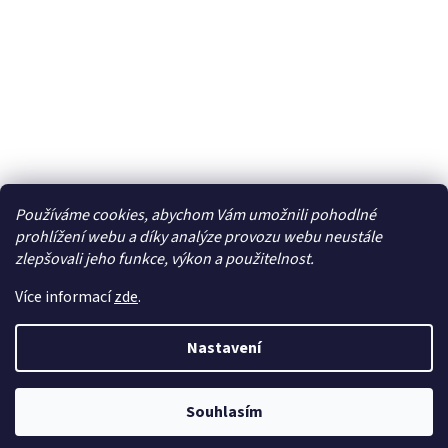
Používáme cookies, abychom Vám umožnili pohodlné
Facebook
prohlížení webu a díky analýze provozu webu neustále
zlepšovali jeho funkce, výkon a použitelnost.
Více informací
zde
.
Vytvořil Shoptet
| Připravil
LemitoMedia s.r.o.
Nastavení
Copyright 2026
Elcar - elektrospecialista - RC modely,
autorádia, navigace, alarmy, domácí audio
. Všechna
Souhlasím
práva vyhrazena.
Upravit nastavení cookies