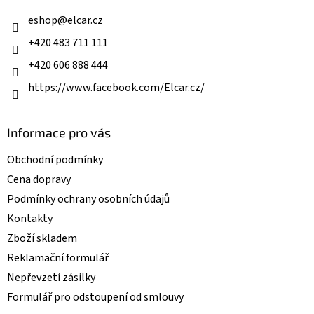
t
í
eshop
@
elcar.cz
+420 483 711 111
+420 606 888 444
https://www.facebook.com/Elcar.cz/
Informace pro vás
Obchodní podmínky
Cena dopravy
Podmínky ochrany osobních údajů
Kontakty
Zboží skladem
Reklamační formulář
Nepřevzetí zásilky
Formulář pro odstoupení od smlouvy