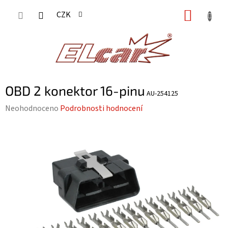
Přejít
NÁKUP
CZK
na
KOŠÍK
obsah
OBD 2 konektor 16-pinu
AU-254125
Průměrné
Neohodnoceno
Podrobnosti hodnocení
hodnocení
produktu
je
0,0
z
5
hvězdiček.