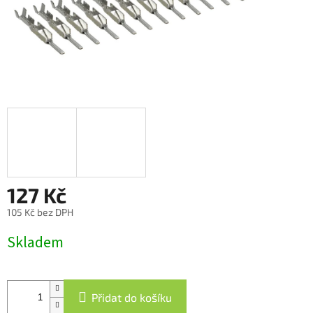
127 Kč
105 Kč bez DPH
Měrná
Skladem
cena:
Přidat do košíku