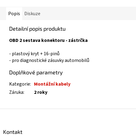
Popis
Diskuze
Detailní popis produktu
OBD 2 sestava konektoru - zástrčka
- plastový kryt + 16-pinů
- pro diagnostické zásuvky automobilů
Doplňkové parametry
Kategorie
:
Montážní kabely
Záruka
:
2 roky
Z
á
p
a
Kontakt