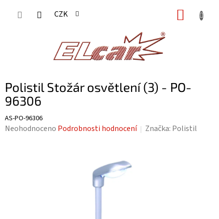
Přejít
NÁKUP
CZK
na
KOŠÍK
obsah
Polistil Stožár osvětlení (3) - PO-
96306
AS-PO-96306
Průměrné
Neohodnoceno
Podrobnosti hodnocení
Značka:
Polistil
hodnocení
produktu
je
0,0
z
5
hvězdiček.