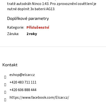
tratě autodráh Ninco 1:43. Pro zprovoznění osvětlení je
nutné doplnit 3x baterii AG13.
Doplňkové parametry
Kategorie
:
Příslušenství
Záruka
:
2 roky
Z
á
p
a
Kontakt
t
í
eshop
@
elcar.cz
+420 483 711 111
+420 606 888 444
https://www.facebook.com/Elcar.cz/