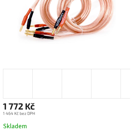
1 772 Kč
1 464 Kč bez DPH
Měrná
Skladem
cena: