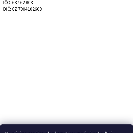
IČO: 637 62 803
DIČ: CZ 7304102608