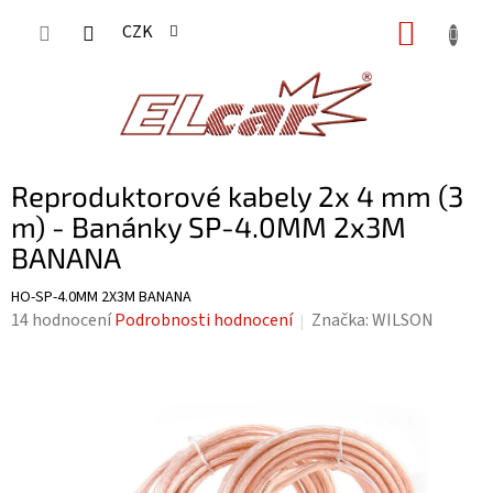
Přejít
NÁKUP
CZK
na
KOŠÍK
obsah
Reproduktorové kabely 2x 4 mm (3
m) - Banánky SP-4.0MM 2x3M
BANANA
HO-SP-4.0MM 2X3M BANANA
Průměrné
14 hodnocení
Podrobnosti hodnocení
Značka:
WILSON
hodnocení
produktu
je
3,5
z
5
hvězdiček.