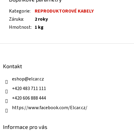
Kategorie
:
REPRODUKTOROVÉ KABELY
Záruka
:
2 roky
Hmotnost
:
1 kg
Z
á
p
a
Kontakt
t
í
eshop
@
elcar.cz
+420 483 711 111
+420 606 888 444
https://www.facebook.com/Elcar.cz/
Informace pro vás