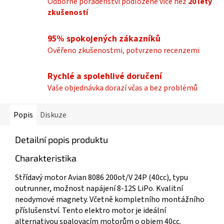
Odborné poradenství podložené více než
20 lety
zkušeností
95% spokojených zákazníků
Ověřeno zkušenostmi, potvrzeno recenzemi
Rychlé a spolehlivé doručení
Vaše objednávka dorazí včas a bez problémů
Popis
Diskuze
Detailní popis produktu
Charakteristika
Střídavý motor Avian 8086 200ot/V 24P (40cc), typu
outrunner, možnost napájení 8-12S LiPo. Kvalitní
neodymové magnety. Včetně kompletního montážního
příslušenství. Tento elektro motor je ideální
alternativou spalovacím motorům o objem 40cc.