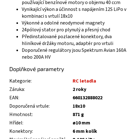
používající benzínové motory o objemu 40 ccm
Vynikající výkon a účinnost s napájením 12S LiPo v
kombinaci s vrtulí 18x10
Výkonné a odolné neodymové magnety
24pólový stator pro plynulý a přesný chod
Předinstalované pozlacené konektory, dva
hliníkové držáky motoru, adaptér pro vrtuli
Doporučené regulátory jsou Spektrum Avian 160A
nebo 200A HV
Doplňkové parametry
Kategorie
:
RC letadla
Záruka
:
2 roky
EAN
:
660132888022
Doporučená vrtule
:
18x10
Hmotnost
:
871 g
Hřídel
:
ø10 mm
Konektory
:
6 mm kolík