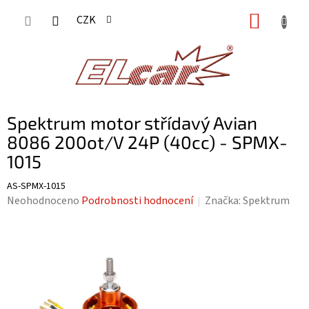
Přejít
NÁKUP
CZK
na
KOŠÍK
obsah
Spektrum motor střídavý Avian
8086 200ot/V 24P (40cc) - SPMX-
1015
AS-SPMX-1015
Průměrné
Neohodnoceno
Podrobnosti hodnocení
Značka:
Spektrum
hodnocení
produktu
je
0,0
z
5
hvězdiček.