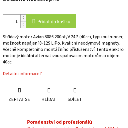
cena:
Přidat do košíku
Střídavý motor Avian 8086 200ot/V 24P (40cc), typu outrunner,
možnost napájení 8-12S LiPo. Kvalitní neodymové magnety.
Včetně kompletního montážního příslušenství. Tento elektro
motor je ideální alternativou spalovacím motorům o objem
40cc.
Detailní informace
ZEPTAT SE
HLÍDAT
SDÍLET
Poradenství od profesionálů