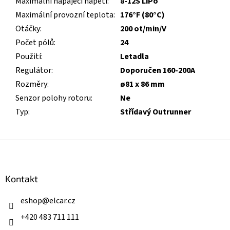
Maximální napájecí napětí
:
8-12S LiPo
Maximální provozní teplota
:
176°F (80°C)
Otáčky
:
200 ot/min/V
Počet pólů
:
24
Použití
:
Letadla
Regulátor
:
Doporučen 160-200A
Rozměry
:
ø81 x 86 mm
Senzor polohy rotoru
:
Ne
Typ
:
Střídavý Outrunner
Z
á
p
a
Kontakt
t
í
eshop
@
elcar.cz
+420 483 711 111