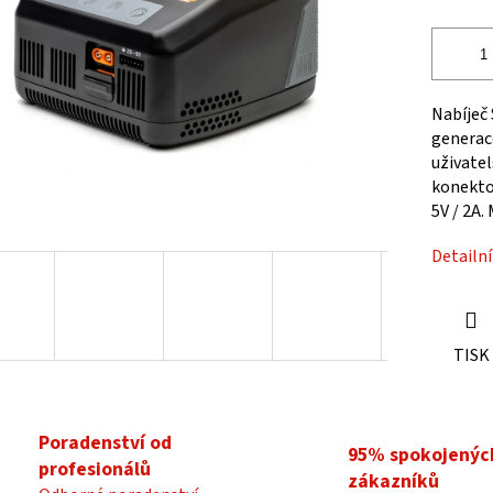
ek.
Nabíječ
generac
uživatel
konektor
5V / 2A.
Detailn
TISK
Poradenství od
95% spokojenýc
profesionálů
zákazníků