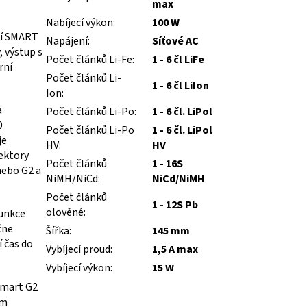
max
Nabíjecí výkon
:
100 W
ií SMART
Napájení
:
Síťové AC
, výstup s
Počet článků Li-Fe
:
1 - 6 čl LiFe
rní
Počet článků Li-
1 - 6 čl LiIon
Ion
:
a
Počet článků Li-Po
:
1 - 6 čl. LiPol
0
Počet článků Li-Po
1 - 6 čl. LiPol
je
HV
:
HV
nektory
Počet článků
1 - 16S
nebo G2 a
NiMH/NiCd
:
NiCd/NiMH
Počet článků
1 - 12S Pb
olověné
:
Funkce
čne
Šířka
:
145 mm
í čas do
Vybíjecí proud
:
1,5 A max
Vybíjecí výkon
:
15 W
Smart G2
ím