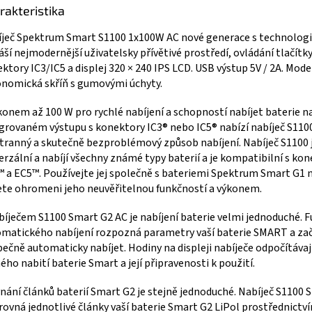
rakteristika
ječ Spektrum Smart S1100 1x100W AC nové generace s technolog
áší nejmodernější uživatelsky přívětivé prostředí, ovládání tlačítky
ktory IC3/IC5 a displej 320 × 240 IPS LCD. USB výstup 5V / 2A. Mode
nomická skříň s gumovými úchyty.
konem až 100 W pro rychlé nabíjení a schopností nabíjet baterie n
grovaném výstupu s konektory IC3® nebo IC5® nabízí nabíječ S110
tranný a skutečně bezproblémový způsob nabíjení. Nabíječ S1100 
erzální a nabíjí všechny známé typy baterií a je kompatibilní s ko
 a EC5™. Používejte jej společně s bateriemi Spektrum Smart G1 
te ohromeni jeho neuvěřitelnou funkčností a výkonem.
bíječem S1100 Smart G2 AC je nabíjení baterie velmi jednoduché. 
matického nabíjení rozpozná parametry vaší baterie SMART a za
ečně automaticky nabíjet. Hodiny na displeji nabíječe odpočítávaj
ého nabití baterie Smart a její připravenosti k použití.
nání článků baterií Smart G2 je stejně jednoduché. Nabíječ S1100 
rovná jednotlivé články vaší baterie Smart G2 LiPol prostřednictv