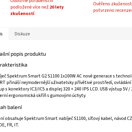
Odborné poradenství
Ověřeno zkušenost
podložené více než
20 lety
potvrzeno recenze
zkušeností
is
Diskuze
ailní popis produktu
rakteristika
ječ Spektrum Smart G2 S1100 1x100W AC nové generace s technol
T přináší nejmodernější uživatelsky přívětivé prostředí, ovládání 
up s konektory IC3/IC5 a displej 320 × 240 IPS LCD. USB výstup 5V / 
rní ergonomická skříň s gumovými úchyty.
ah balení
ní obsahuje Spektrum Smart nabíječ S1100, síťový kabel, návod C
DE, FR, IT.