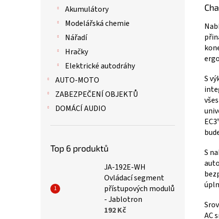
Cha
Akumulátory
Modelářská chemie
Nabí
přin
Nářadí
kone
Hračky
ergo
Elektrické autodráhy
S vý
AUTO-MOTO
inte
ZABEZPEČENÍ OBJEKTŮ
všes
DOMÁCÍ AUDIO
univ
EC3™
bude
Top 6 produktů
S na
auto
JA-192E-WH
bezp
Ovládací segment
úpln
přístupových modulů
- Jablotron
Srov
192 Kč
AC s