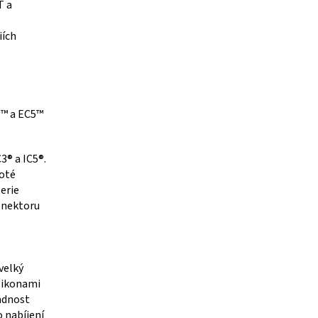
T a
iích
3™ a EC5™
3® a IC5®.
poté
erie
onektoru
velký
, ikonami
adnost
 nabíjení