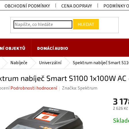
OBCHODNÍ PODMÍNKY
CENA DOPRAVY
PODMÍNKY 
HLEDAT
NÍ OBJEKTŮ
DOMÁCÍ AUDIO
Nabíječe
Univerzální
Spektrum nabíječ Smart S11
ktrum nabíječ Smart S1100 1x100W AC
rné
ocení
Podrobnosti hodnocení
Značka:
Spektrum
ení
3 17
tu
2 626 Kč
Měrná
Skla
cena: