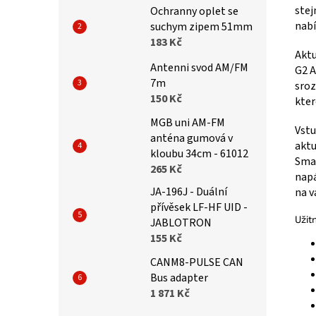
stej
Ochranny oplet se
nabí
suchym zipem 51mm
183 Kč
Aktu
Antenni svod AM/FM
G2 A
7m
sroz
150 Kč
kter
MGB uni AM-FM
Vstu
anténa gumová v
aktu
kloubu 34cm - 61012
Smar
265 Kč
napá
JA-196J - Duální
na v
přívěsek LF-HF UID -
Užit
JABLOTRON
155 Kč
CANM8-PULSE CAN
Bus adapter
1 871 Kč