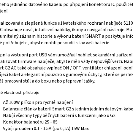
ného jediného datového kabelu po připojení konektoru IC použité
jení.
alizovaná a zlepšená funkce uživatelského rozhraní nabíječe S11
C obsahuje nové, intuitivní nabídky, ikony a navigační nástroje. Má
umitelný záznam historie a výkonu baterií SMART a poskytuje in
é potřebujete, abyste mohli posoudit stav vaší baterie.
pní a výstupní port USB vám umožňují nabíjet sekundární zařízení
alizovat firmware nabíječe, abyste měli vždy nejnovější verzi. Nab
t G2 AC také obsahuje vypínač ON / OFF, ventilátor chlazení, odn
jecí kabel a elegantní pouzdro s gumovými úchyty, které se perfe
áš pracovní stůl a do boxu nebo přepravní tašky.
né vlastnosti přístroje
Až 100W příkon pro rychlé nabíjení
Balancuje články baterií Smart G2 s jedním jedním datovým kab
Nabíjí všechny typy běžných baterií s funkcemi jako u G2
Konektor balancéru 2S - 6S
Vybíji proudem 0.1 - 1.5A (po 0,1A) 15W Max