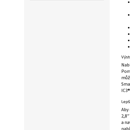
Výst
Nabí
Pomo
může
Smar
IC3®
Lepš
Aby 
2,8"
a na
nabí