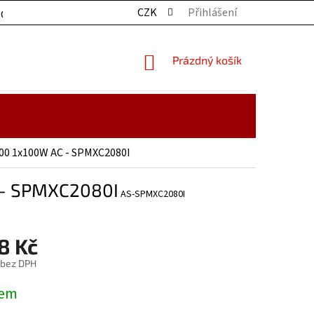
CZK
Přihlášení
OCHRANY OSOBNÍCH ÚDAJŮ
KONTAKTY
ZBOŽÍ SKLADE
NÁKUPNÍ
Prázdný košík
KOŠÍK
00 1x100W AC - SPMXC2080I
 - SPMXC2080I
AS-SPMXC2080I
8 Kč
 bez DPH
dem