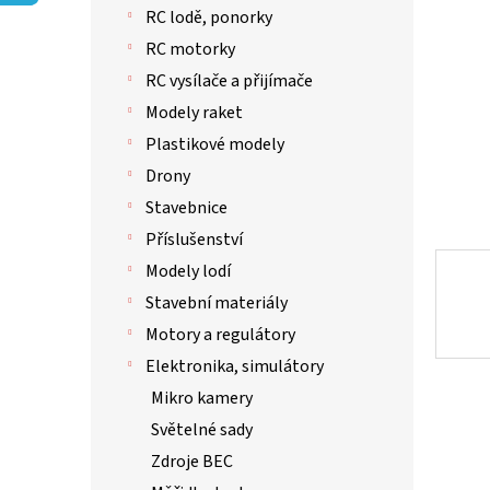
p
hvězdič
RC lodě, ponorky
a
n
RC motorky
e
RC vysílače a přijímače
l
Modely raket
Plastikové modely
Drony
Stavebnice
Příslušenství
Modely lodí
Stavební materiály
Motory a regulátory
Elektronika, simulátory
Mikro kamery
Světelné sady
Zdroje BEC