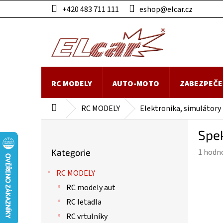
Přejít
+420 483 711 111
eshop@elcar.cz
na
obsah
RC MODELY
AUTO-MOTO
ZABEZPEČE
RC MODELY
Elektronika, simulátory
Domů
P
Spe
o
Přeskočit
s
Průmě
Kategorie
1 hodn
kategorie
t
hodnoc
r
RC MODELY
produk
a
je
RC modely aut
n
5,0
n
RC letadla
z
í
RC vrtulníky
5