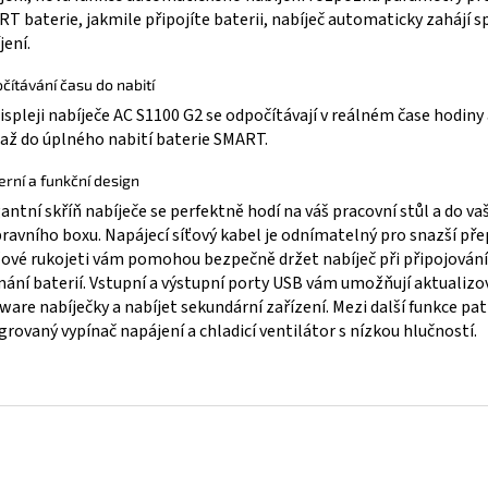
T baterie, jakmile připojíte baterii, nabíječ automaticky zahájí 
jení.
čítávání času do nabití
ispleji nabíječe AC S1100 G2 se odpočítávají v reálném čase hodiny
 až do úplného nabití baterie SMART.
rní a funkční design
antní skříň nabíječe se perfektně hodí na váš pracovní stůl a do v
ravního boxu. Napájecí síťový kabel je odnímatelný pro snazší pře
ové rukojeti vám pomohou bezpečně držet nabíječ při připojování
mání baterií. Vstupní a výstupní porty USB vám umožňují aktualizo
ware nabíječky a nabíjet sekundární zařízení. Mezi další funkce pat
grovaný vypínač napájení a chladicí ventilátor s nízkou hlučností.