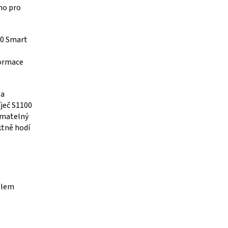
ho pro
00 Smart
formace
 a
íječ S1100
ímatelný
ktně hodí
elem