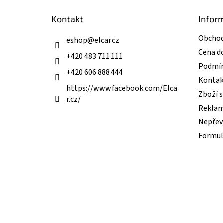
a
t
Kontakt
Infor
í
Obchod
eshop
@
elcar.cz
Cena d
+420 483 711 111
Podmín
+420 606 888 444
Kontak
https://www.facebook.com/Elca
Zboží 
r.cz/
Reklam
Nepřevz
Formul