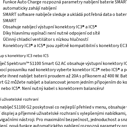
Funkce Auto Charge rozpozná parametry nabíjení baterie SMAR
automaticky zahájí nabíjení
SMART software nabíječe sleduje a ukládá potřebná data o bater
SMART
Obsahuje nabíjecí výstupní konektory IC3® a IC5®
Díky hlavnímu vypínači není nutné odpojení od sítě
Účinný chladicí ventilátor s nízkou hlučností
Konektory IC3® a IC5® jsou zpětně kompatibilní s konektory EC
up s konektory IC3 nebo IC5
ječ Spektrum™ S1100 Smart G2 AC obsahuje výstupní konektory IC
cí posuvníku nad konektory vyberte konektor IC3® nebo IC5® a 
te ihned nabíjet baterii proudem až 20A s příkonem až 400 W. Bat
t G2 můžete nabíjet a balancovat jenom jedním připojením do k
 nebo IC5®. Není nutný kabel s konektorem balancéru!
í uživatelské rozhraní
nabíječ S1100 G2 poskytoval co nejlepší přehled v menu, obsahuje 
¨displej a příjemné uživatelské rozhraní s vylepšenými nabídkami
vigačními nástroji. Pro maximální bezpečnost, jednoduchost a sn
jení, nová funkce automatického nabíjení rozpozná parametry pro