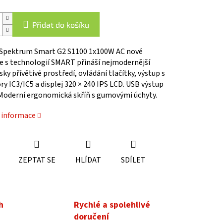
Přidat do košíku
 Spektrum Smart G2 S1100 1x100W AC nové
e s technologií SMART přináší nejmodernější
sky přívětivé prostředí, ovládání tlačítky, výstup s
y IC3/IC5 a displej 320 × 240 IPS LCD. USB výstup
 Moderní ergonomická skříň s gumovými úchyty.
í informace
ZEPTAT SE
HLÍDAT
SDÍLET
h
Rychlé a spolehlivé
doručení