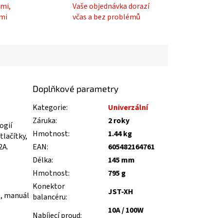
mi,
Vaše objednávka dorazí
mi
včas a bez problémů
Doplňkové parametry
Kategorie
:
Univerzální
Záruka
:
2 roky
ogií
Hmotnost
:
1.44 kg
tlačítky,
2A.
EAN
:
605482164761
Délka
:
145 mm
Hmotnost
:
795 g
Konektor
JST-XH
Z, manuál
balancéru
:
10A / 100W
Nabíjecí proud
: