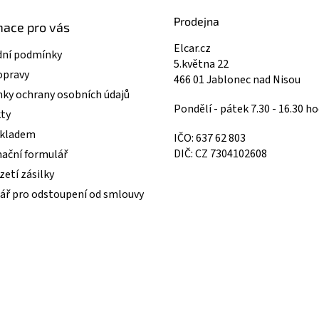
Prodejna
mace pro vás
Elcar.cz
ní podmínky
5.května 22
opravy
466 01 Jablonec nad Nisou
ky ochrany osobních údajů
Pondělí - pátek 7.30 - 16.30 ho
ty
skladem
IČO: 637 62 803
DIČ: CZ 7304102608
ační formulář
etí zásilky
ář pro odstoupení od smlouvy