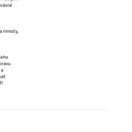
správné
 a minuty,
ašeho
pravu.
 a
vat
ří