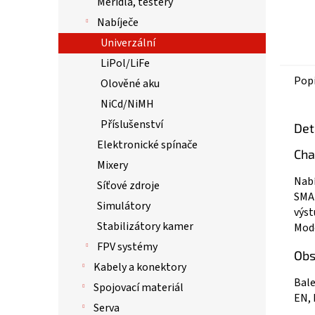
Měřidla, testery
Nabíječe
Univerzální
LiPol/LiFe
Pop
Olověné aku
NiCd/NiMH
Příslušenství
Det
Elektronické spínače
Cha
Mixery
Nabí
Síťové zdroje
SMAR
Simulátory
výst
Stabilizátory kamer
Mode
FPV systémy
Obs
Kabely a konektory
Bale
Spojovací materiál
EN, 
Serva