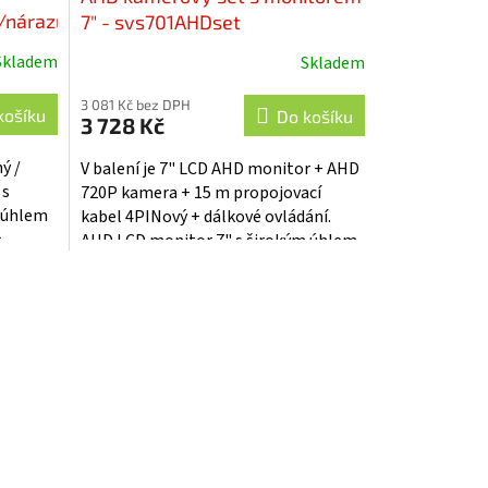
/nárazu
7" - svs701AHDset
kamera
Skladem
Skladem
Průměrné
HDset
hodnocení
3 081 Kč bez DPH
produktu
košíku
Do košíku
3 728 Kč
je
5,0
ý /
V balení je 7" LCD AHD monitor + AHD
z
 s
720P kamera + 15 m propojovací
5
m úhlem
kabel 4PINový + dálkové ovládání.
hvězdiček.
m
AHD LCD monitor 7" s širokým úhlem
světlem
pohledu a displej s vysokým
rozlišením s...