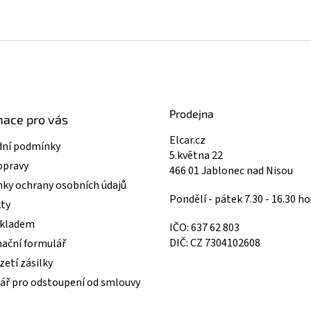
Prodejna
mace pro vás
Elcar.cz
ní podmínky
5.května 22
opravy
466 01 Jablonec nad Nisou
ky ochrany osobních údajů
Pondělí - pátek 7.30 - 16.30 ho
ty
skladem
IČO: 637 62 803
DIČ: CZ 7304102608
ační formulář
etí zásilky
ář pro odstoupení od smlouvy