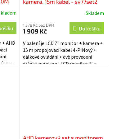
 20M
kamera, 15m kabel - sv77set2
Skladem
Skladem
1 578 Kč bez DPH
košíku
Do košíku
1 909 Kč
r + AHD
V balení je LCD 7" monitor + kamera +
ací
15 m propojovací kabel 4-PINový +
ání.
dálkové ovládání + dvě provedení
m úhlem
držáku monitoru. LCD monitor 7" s
protisluneční clonou, širokým...
AHD kamerový set s monitorem