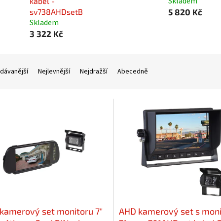
Skladem
kabel -
sv738AHDsetB
5 820 Kč
Skladem
3 322 Kč
dávanější
Nejlevnější
Nejdražší
Abecedně
kamerový set monitoru 7"
AHD kamerový set s mon