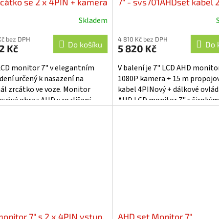
rcátko se 2 x 4PIN + kamera
7" - svs701AHDset kabel
m kabel - sv738AHDsetB
Skladem
Průměrné
hodnocení
Kč bez DPH
4 810 Kč bez DPH
produktu
Do košíku
Do 
2 Kč
5 820 Kč
je
5,0
CD monitor 7" v elegantním
V balení je 7" LCD AHD monito
z
dení určený k nasazení na
1080P kamera + 15 m propojov
5
nál zrcátko ve voze. Monitor
kabel 4PINový + dálkové ovlád
hvězdiček.
ovává obraz AHD v rozlišení
AHD LCD monitor 7" s široký
, 960P, 720P a zároveň
pohledu a displej s vysokým
ovává obraz...
rozlišením...
onitor 7" s 2 x 4PIN vstup,
AHD set Monitor 7"