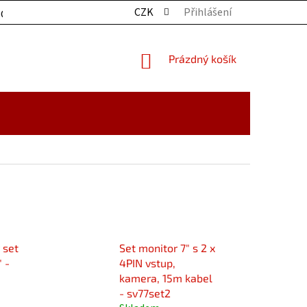
CZK
Přihlášení
OCHRANY OSOBNÍCH ÚDAJŮ
KONTAKTY
ZBOŽÍ SKLADE
NÁKUPNÍ
Prázdný košík
KOŠÍK
 set
Set monitor 7" s 2 x
 -
4PIN vstup,
kamera, 15m kabel
- sv77set2