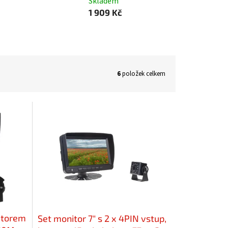
Skladem
1 909 Kč
6
položek celkem
itorem
Set monitor 7" s 2 x 4PIN vstup,