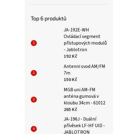
Top 6 produktů
JA-192E-WH
Ovládací segment
přístupových modulů
- Jablotron
192 Kč
Antenni svod AM/FM
7m
150 Kč
MGB uni AM-FM
anténa gumová v
kloubu 34cm - 61012
265 Kč
JA-196J - Duální
přívěsek LF-HF UID -
JABLOTRON