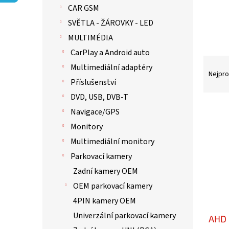
p
CAR GSM
a
n
SVĚTLA - ŽÁROVKY - LED
e
MULTIMÉDIA
l
CarPlay a Android auto
Ř
Multimediální adaptéry
a
Nejpro
Příslušenství
z
e
DVD, USB, DVB-T
n
V
Navigace/GPS
í
ý
Monitory
p
p
r
i
Multimediální monitory
o
s
Parkovací kamery
d
p
Zadní kamery OEM
u
r
k
o
OEM parkovací kamery
t
d
4PIN kamery OEM
ů
u
Univerzální parkovací kamery
AHD 
k