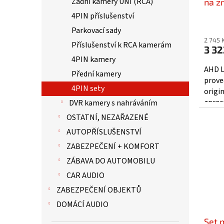
Zadní kamery UNI (RCA)
t
na z
ů
+ 15
4PIN příslušenství
Parkovací sady
2 745 
Příslušenství k RCA kamerám
3 32
4PIN kamery
AHD L
Přední kamery
prove
4PIN sety
origi
zprac
DVR kamery s nahráváním
1080P
OSTATNÍ, NEZAŘAZENÉ
zprac
AUTOPŘÍSLUŠENSTVÍ
ZABEZPEČENÍ + KOMFORT
ZÁBAVA DO AUTOMOBILU
CAR AUDIO
ZABEZPEČENÍ OBJEKTŮ
DOMÁCÍ AUDIO
Set m