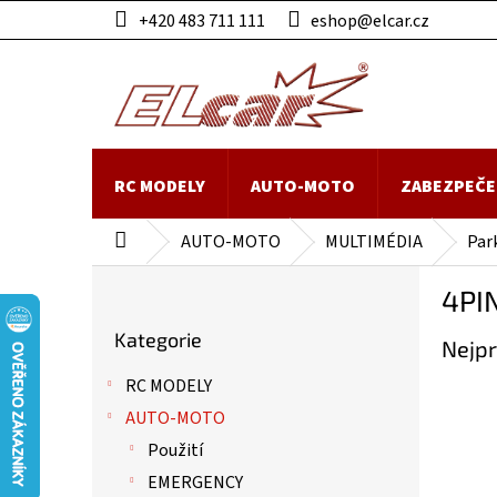
Přejít
+420 483 711 111
eshop@elcar.cz
na
obsah
RC MODELY
AUTO-MOTO
ZABEZPEČE
AUTO-MOTO
MULTIMÉDIA
Par
Domů
P
4PI
o
Přeskočit
s
Kategorie
kategorie
Nejpr
t
r
RC MODELY
a
AUTO-MOTO
n
n
Použití
í
EMERGENCY