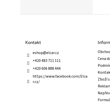
Z
á
p
a
t
Kontakt
Infor
í
Obchod
eshop
@
elcar.cz
Cena d
+420 483 711 111
Podmín
+420 606 888 444
Kontak
https://www.facebook.com/Elca
Zboží 
r.cz/
Reklam
Nepřevz
Formul