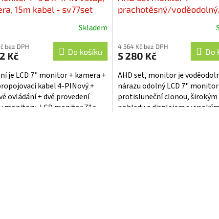
ra, 15m kabel - sv77set
prachotěsný/voděodolný
odolný, 2x4PIN vstup + 
Skladem
+ 15m kabel - sv701wtpA
Kč bez DPH
4 364 Kč bez DPH
Do košíku
Do 
2 Kč
5 280 Kč
ení je LCD 7" monitor + kamera +
AHD set, monitor je voděodoln
ropojovací kabel 4-PINový +
nárazu odolný LCD 7" monitor
vé ovládání + dvě provedení
protisluneční clonou, široký
u monitoru. LCD monitor 7" s
pohledu a displejem s vysoký
sluneční clonou, širokým úhlem...
rozlišením. AHD kamera s IR 
O
a HD...
v
l
á
d
a
c
í
p
r
v