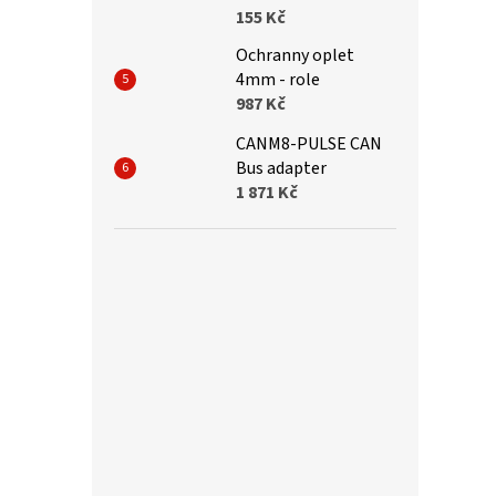
155 Kč
Ochranny oplet
4mm - role
987 Kč
CANM8-PULSE CAN
Bus adapter
1 871 Kč