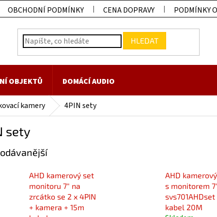
OBCHODNÍ PODMÍNKY
CENA DOPRAVY
PODMÍNKY 
HLEDAT
NÍ OBJEKTŮ
DOMÁCÍ AUDIO
kovací kamery
4PIN sety
N sety
odávanější
AHD kamerový set
AHD kamerový
monitoru 7" na
s monitorem 7"
zrcátko se 2 x 4PIN
svs701AHDset
+ kamera + 15m
kabel 20M