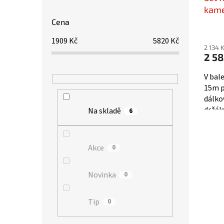
kame
Cena
1909
Kč
5820
Kč
2 134 
2 58
V bal
15m p
dálko
držák
Na skladě
6
proti
Akce
0
Novinka
0
Tip
0