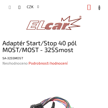
Přejít
NÁKUP
CZK
na
KOŠÍK
obsah
Adaptér Start/Stop 40 pól
MOST/MOST - 32SSmost
SA-32SSMOST
Průměrné
Neohodnoceno
Podrobnosti hodnocení
hodnocení
produktu
je
0,0
z
5
hvězdiček.