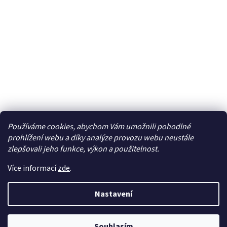
Používáme cookies, abychom Vám umožnili pohodlné
Facebook
prohlížení webu a díky analýze provozu webu neustále
zlepšovali jeho funkce, výkon a použitelnost.
Více informací
zde
.
Vytvořil Shoptet
| Připravil
LemitoMedia s.r.o.
Nastavení
Copyright 2026
Elcar - elektrospecialista - RC modely,
autorádia, navigace, alarmy, domácí audio
. Všechna
Souhlasím
práva vyhrazena.
Upravit nastavení cookies