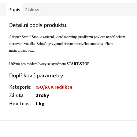
Popis
Diskuze
Detailní popis produktu
Adapt
ér Start
/
Stop je za
řízení, které zabraňuje prudkému poklesu napětí během
startování vozidla. Zabraňuje vypnutí aftermarketového autorádia během
nastartování vozu.
Určeno pro moderní vozy se systémem
START-STOP
.
Doplňkové parametry
Kategorie
:
ISO/RCA redukce
Záruka
:
2 roky
Hmotnost
:
1 kg
Z
á
p