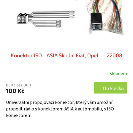
o
d
u
k
t
ů
Konektor ISO - ASIA Škoda, Fiat, Opel... - 22008
Skladem
83 Kč bez DPH
Do košíku
100 Kč
Univerzální propojovací konektor, který vám umožní
propojit rádio s konektorem ASIA k automobilu, s ISO
konektorem.