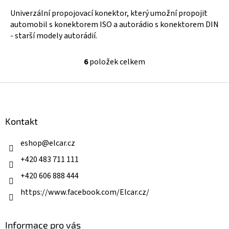
Univerzální propojovací konektor, který umožní propojit
automobil s konektorem ISO a autorádio s konektorem DIN
- starší modely autorádií.
6
položek celkem
O
v
l
Z
á
á
d
p
a
a
Kontakt
c
t
í
í
eshop
@
elcar.cz
p
r
+420 483 711 111
v
k
+420 606 888 444
y
v
https://www.facebook.com/Elcar.cz/
ý
p
i
Informace pro vás