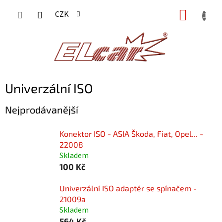
Přejít
NÁKUP
CZK
na
KOŠÍK
obsah
Univerzální ISO
Nejprodávanější
Konektor ISO - ASIA Škoda, Fiat, Opel... -
22008
Skladem
100 Kč
Univerzální ISO adaptér se spínačem -
21009a
Skladem
564 Kč