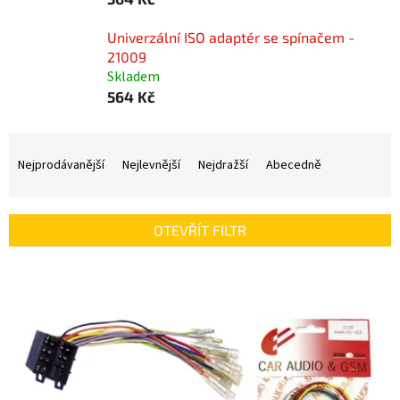
Univerzální ISO adaptér se spínačem -
21009
Skladem
564 Kč
Ř
a
Nejprodávanější
Nejlevnější
Nejdražší
Abecedně
z
e
n
OTEVŘÍT FILTR
í
p
V
r
ý
o
p
d
i
u
s
k
p
t
r
ů