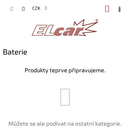
Přejít
NÁKUP
CZK
na
KOŠÍK
obsah
Baterie
Produkty teprve připravujeme.
Můžete se ale podívat na ostatní kategorie.