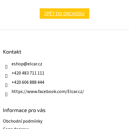
ZPĚT DO OBCHODU
Z
á
p
a
Kontakt
t
í
eshop
@
elcar.cz
+420 483 711 111
+420 606 888 444
https://www.facebook.com/Elcar.cz/
Informace pro vás
Obchodní podmínky