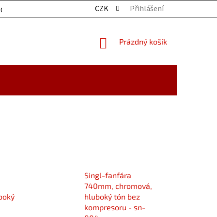
CZK
Přihlášení
OCHRANY OSOBNÍCH ÚDAJŮ
KONTAKTY
ZBOŽÍ SKLADE
NÁKUPNÍ
Prázdný košík
KOŠÍK
Singl-fanfára
740mm, chromová,
boký
hluboký tón bez
kompresoru - sn-