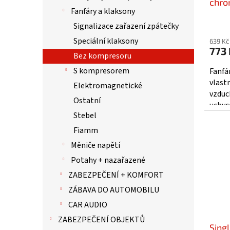
t
chro
Fanfáry a klaksony
ů
komp
Signalizace zařazení zpátečky
Speciální klaksony
639 Kč
773 
Bez kompresoru
S kompresorem
Fanfá
vlast
Elektromagnetické
vzduc
Ostatní
uchyc
Stebel
montá
fanfáry
Fiamm
Měniče napětí
Potahy + nazařazené
ZABEZPEČENÍ + KOMFORT
ZÁBAVA DO AUTOMOBILU
CAR AUDIO
ZABEZPEČENÍ OBJEKTŮ
Sing