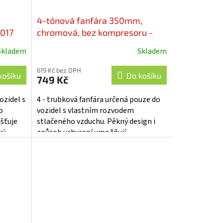
4-tónová fanfára 350mm,
-017
chromová, bez kompresoru -
sn-014
Skladem
Skladem
619 Kč bez DPH
košíku
Do košíku
749 Kč
ozidel s
4 - trubková fanfára určená pouze do
o
vozidel s vlastním rozvodem
išťuje
stlačeného vzduchu. Pěkný design i
ký
způsob uchycení umožňují
pohledovou montáž na karoserii vozu.
Spouštění...