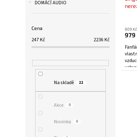
DOMÁCÍ AUDIO
nere
komp
Cena
809 Kč
979
247
Kč
2236
Kč
Fanfá
vlast
vzduc
uchyc
montá
není o
Na skladě
22
Akce
0
Novinka
0