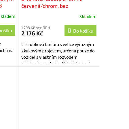
8
červená/chrom, bez
kompresoru - sn-031
Skladem
Skladem
Průměrné
hodnocení
1 798 Kč bez DPH
produktu
košíku
Do košíku
2 176 Kč
je
5,0
m
2- trubková fanfára s velice výrazným
z
duchu na
zkukovým projevem, určená pouze do
5
vozidel s vlastním rozvodem
hvězdiček.
stlačeného vzduchu. Pěkný design i
způsob uchycení umožňují
pohledovou...