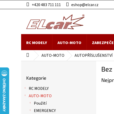
Přejít
+420 483 711 111
eshop@elcar.cz
na
obsah
RC MODELY
AUTO-MOTO
ZABEZPEČE
AUTO-MOTO
AUTOPŘÍSLUŠENSTVÍ
Domů
P
Bez
o
Přeskočit
s
Kategorie
kategorie
Nejpr
t
r
RC MODELY
a
AUTO-MOTO
n
n
Použití
í
EMERGENCY