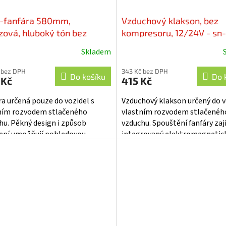
l-fanfára 580mm,
Vzduchový klakson, bez
zová, hluboký tón bez
kompresoru, 12/24V - sn
resoru - sn-003-580
Skladem
ěrné
cení
 bez DPH
343 Kč bez DPH
ktu
Do košíku
Do 
 Kč
415 Kč
ra určená pouze do vozidel s
Vzduchový klakson určený do v
ním rozvodem stlačeného
vlastním rozvodem stlačenéh
hu. Pěkný design i způsob
vzduchu. Spouštění fanfáry zaj
iček.
ení umožňují pohledovou
integrovaný elektromagnetic
ž na karoserii vozu. Fanfára
ventil,který může být ovládán
vládána...
napětím 12...