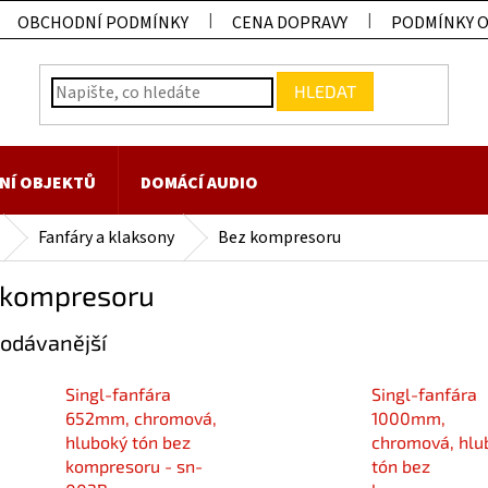
OBCHODNÍ PODMÍNKY
CENA DOPRAVY
PODMÍNKY 
HLEDAT
NÍ OBJEKTŮ
DOMÁCÍ AUDIO
Fanfáry a klaksony
Bez kompresoru
 kompresoru
odávanější
Singl-fanfára
Singl-fanfára
652mm, chromová,
1000mm,
hluboký tón bez
chromová, hlu
kompresoru - sn-
tón bez