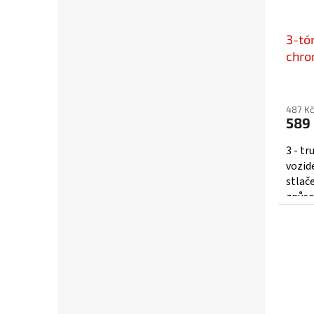
3-tó
chro
sn-0
487 Kč
589
3 - t
vozid
stlač
způso
pohle
Spoušt