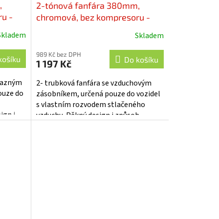
,
2-tónová fanfára 380mm,
u -
chromová, bez kompresoru -
sn-018
Skladem
Skladem
989 Kč bez DPH
košíku
Do košíku
1 197 Kč
ýrazným
2- trubková fanfára se vzduchovým
ouze do
zásobníkem, určená pouze do vozidel
s vlastním rozvodem stlačeného
ign i
vzduchu. Pěkný design i způsob
uchycení umožňují pohledovou
montáž na...