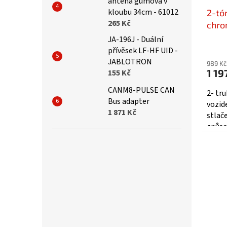
anténa gumová v
kloubu 34cm - 61012
2-tó
265 Kč
chro
sn-0
JA-196J - Duální
přívěsek LF-HF UID -
JABLOTRON
989 Kč
1 19
155 Kč
CANM8-PULSE CAN
2- tr
Bus adapter
vozid
1 871 Kč
stlač
způso
pohle
Spoušt