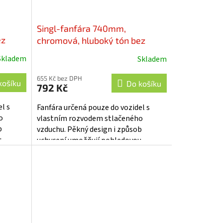
Singl-fanfára 740mm,
ez
chromová, hluboký tón bez
kompresoru - sn-004B
Skladem
Skladem
655 Kč bez DPH
košíku
Do košíku
792 Kč
l s
Fanfára určená pouze do vozidel s
o
vlastním rozvodem stlačeného
b
vzduchu. Pěkný design i způsob
u
uchycení umožňují pohledovou
uštění
montáž na karoserii vozu. Spouštění
fanfáry...