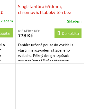
Singl-fanfára 640mm,
ez
chromová, hluboký tón bez
0
kompresoru - sn-007-640
Skladem
Skladem
643 Kč bez DPH
košíku
Do košíku
778 Kč
l s
Fanfára určená pouze do vozidel s
o
vlastním rozvodem stlačeného
b
vzduchu. Pěkný design i způsob
u
uchycení umožňují pohledovou
fára
montáž na karoserii vozu. Fanfára
není ovládána...