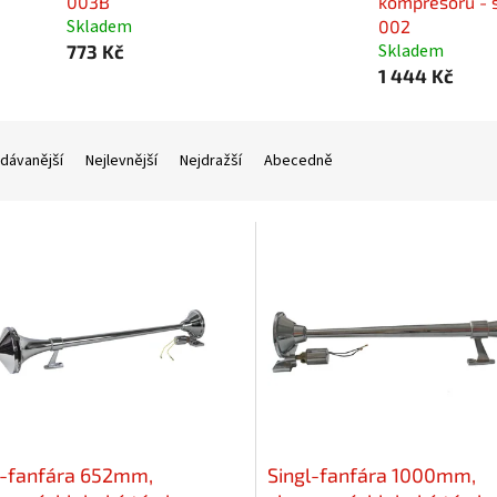
003B
kompresoru - 
Skladem
002
Skladem
773 Kč
1 444 Kč
dávanější
Nejlevnější
Nejdražší
Abecedně
l-fanfára 652mm,
Singl-fanfára 1000mm,