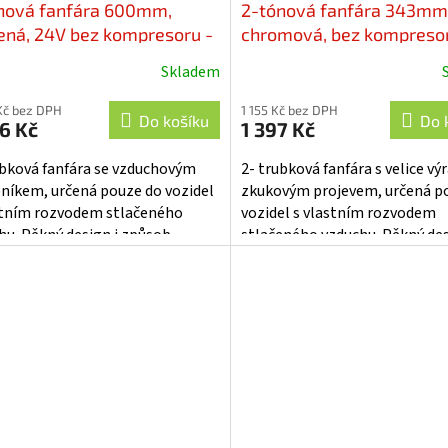
nová fanfára 600mm,
2-tónová fanfára 343mm
ená, 24V bez kompresoru -
chromová, bez kompresor
30
sn-020
Skladem
ěrné
cení
Kč bez DPH
1 155 Kč bez DPH
ktu
Do košíku
Do 
6 Kč
1 397 Kč
ubková fanfára se vzduchovým
2- trubková fanfára s velice v
níkem, určená pouze do vozidel
zkukovým projevem, určená p
stním rozvodem stlačeného
vozidel s vlastním rozvodem
iček.
hu. Pěkný design i způsob
stlačeného vzduchu. Pěkný des
ení umožňují pohledovou
způsob uchycení umožňují
ž na...
pohledovou...