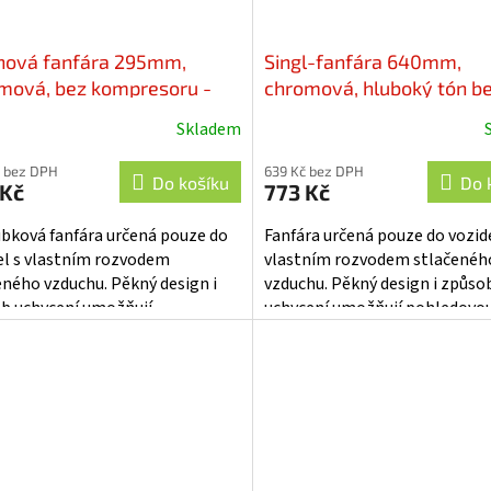
nová fanfára 295mm,
Singl-fanfára 640mm,
mová, bez kompresoru -
chromová, hluboký tón b
13
kompresoru - sn-003Z
Skladem
 bez DPH
639 Kč bez DPH
Do košíku
Do 
 Kč
773 Kč
rubková fanfára určená pouze do
Fanfára určená pouze do vozide
el s vlastním rozvodem
vlastním rozvodem stlačenéh
eného vzduchu. Pěkný design i
vzduchu. Pěkný design i způso
b uchycení umožňují
uchycení umožňují pohledovo
dovou montáž na karoserii vozu.
montáž na karoserii vozu. Spo
ění...
fanfáry...