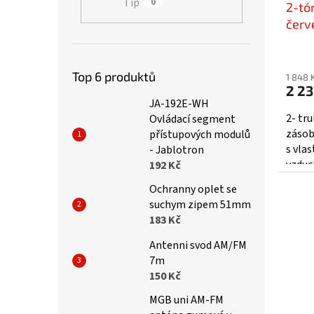
Tip
0
2-tó
červ
sn-0
Prům
hodno
Top 6 produktů
1 848 
produ
2 23
je
JA-192E-WH
5,0
2- tr
Ovládací segment
z
zásob
přístupových modulů
5
s vla
- Jablotron
hvězd
vzduc
192 Kč
uchyc
Ochranny oplet se
montá
suchym zipem 51mm
183 Kč
Antenni svod AM/FM
7m
150 Kč
MGB uni AM-FM