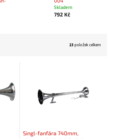
sn-
004
Skladem
792 Kč
23
položek celkem
Singl-fanfára 740mm,