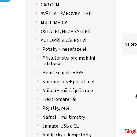
p
CAR GSM
a
n
SVĚTLA - ŽÁROVKY - LED
e
MULTIMÉDIA
l
OSTATNÍ, NEZAŘAZENÉ
Ř
AUTOPŘÍSLUŠENSTVÍ
a
Nejpro
Potahy + nezařazené
z
e
Příslušenství pro mobilní
n
telefony
V
í
ý
Měniče napětí + FVE
p
p
Kompresory + pneu tmel
r
i
o
Nářadí + měřící přístroje
s
d
p
Elektromateriál
u
r
Pojistky, relé
k
o
t
Nářadí + multimetry
d
ů
u
Spínače, USB a CL
Sing
k
Nabíječky + Jumpstarty