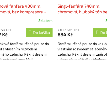
nová fanfára 400mm,
Singl-fanfára 740mm,
mová, bez kompresoru -
chromová, hluboký tón b
19
kompresoru - sn-007-74
Skladem
 bez DPH
731 Kč bez DPH
Do košíku
Do 
7 Kč
884 Kč
ubková fanfára určená pouze do
Fanfára určená pouze do vozide
el s vlastním rozvodem
vlastním rozvodem stlačenéh
eného vzduchu. Pěkný design i
vzduchu. Pěkný design i způso
b uchycení umožňují
uchycení umožňují pohledovo
dovou montáž na karoserii vozu.
montáž na karoserii vozu. Fan
ění...
není ovládána...