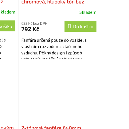
ez
chromová, hluboký tón bez
kompresoru - sn-004
Skladem
Skladem
655 Kč bez DPH
košíku
Do košíku
792 Kč
l s
Fanfára určená pouze do vozidel s
o
vlastním rozvodem stlačeného
b
vzduchu. Pěkný design i způsob
u
uchycení umožňují pohledovou
uštění
montáž na karoserii vozu. Spouštění
fanfáry...
chovým
2-tónová fanfára 640mm,