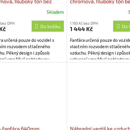
mová, hluboký tón bez
chromová, hluboký tón b
resoru - sn-003B
kompresoru - sn-002
Skladem
Průměrné
hodnocení
 bez DPH
1 193 Kč bez DPH
produktu
Do košíku
Do 
Kč
1 444 Kč
je
5,0
ra určená pouze do vozidel s
Fanfára určená pouze do vozide
z
ním rozvodem stlačeného
vlastním rozvodem stlačenéh
5
hu. Pěkný design i způsob
vzduchu. Pěkný design i způso
hvězdiček.
ení umožňují pohledovou
uchycení umožňují pohledovo
ž na karoserii vozu. Spouštění
montáž na karoserii vozu. Spo
...
fanfáry...
l-fanfára 640mm,
Náhradní ventil ke vzdu