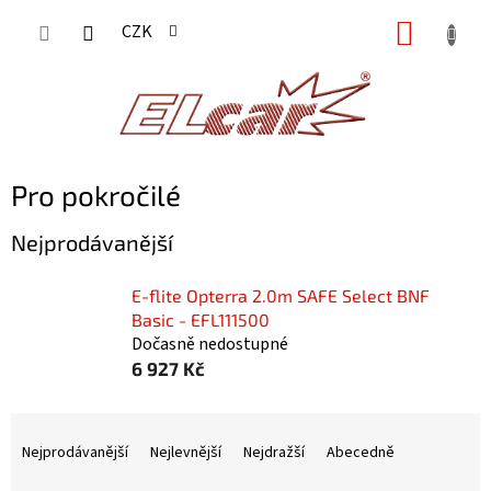
Přejít
NÁKUP
CZK
na
KOŠÍK
obsah
Pro pokročilé
Nejprodávanější
E-flite Opterra 2.0m SAFE Select BNF
Basic - EFL111500
Dočasně nedostupné
6 927 Kč
Ř
a
Nejprodávanější
Nejlevnější
Nejdražší
Abecedně
z