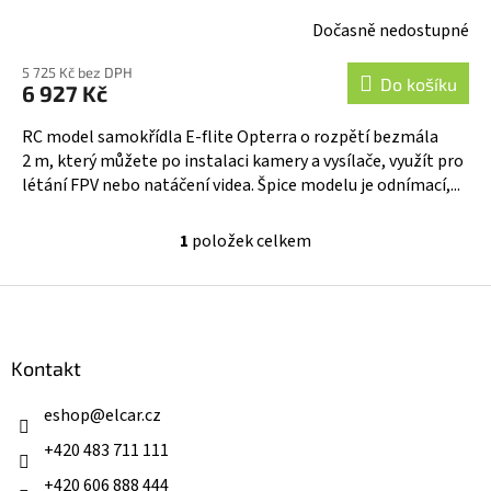
Dočasně nedostupné
Průměrné
hodnocení
5 725 Kč bez DPH
produktu
Do košíku
6 927 Kč
je
5,0
RC model samokřídla E-flite Opterra o rozpětí bezmála
z
2 m, který můžete po instalaci kamery a vysílače, využít pro
5
létání FPV nebo natáčení videa. Špice modelu je odnímací,...
hvězdiček.
1
položek celkem
O
v
l
Z
á
á
d
p
a
a
Kontakt
c
t
í
í
eshop
@
elcar.cz
p
r
+420 483 711 111
v
k
+420 606 888 444