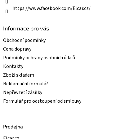
y
v
https://www.facebook.com/Elcar.cz/
ý
p
i
Informace pro vás
s
u
Obchodní podmínky
Cena dopravy
Podmínky ochrany osobních údajů
Kontakty
Zboží skladem
Reklamační formulář
Nepřevzetí zásilky
Formulář pro odstoupení od smlouvy
Prodejna
Elcar.cz