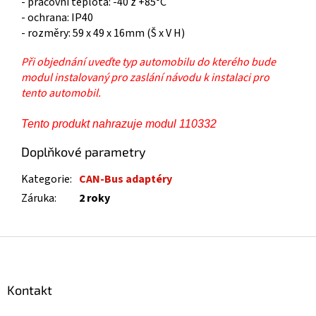
- pracovní teplota: -40 ž +85°C
- ochrana: IP40
- rozměry: 59 x 49 x 16mm (Š x V H)
Při objednání uveďte typ automobilu do kterého bude
modul instalovaný pro zaslání návodu k instalaci pro
tento automobil.
Tento produkt nahrazuje modul 110332
Doplňkové parametry
Kategorie
:
CAN-Bus adaptéry
Záruka
:
2 roky
Z
á
p
a
Kontakt
t