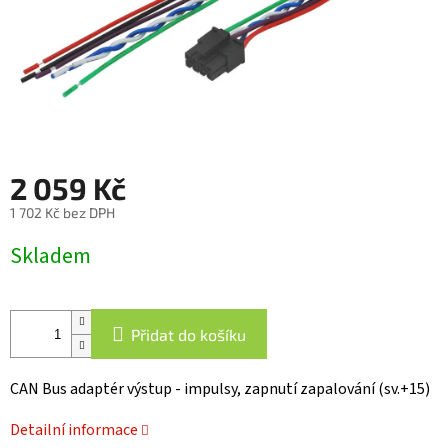
2 059 Kč
1 702 Kč bez DPH
Měrná
Skladem
cena:
Přidat do košíku
CAN Bus adaptér výstup - impulsy, zapnutí zapalování (sv.+15)
Detailní informace