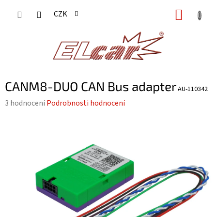
Přejít
NÁKUP
CZK
na
KOŠÍK
obsah
CANM8-DUO CAN Bus adapter
AU-110342
Průměrné
3 hodnocení
Podrobnosti hodnocení
hodnocení
produktu
je
5,0
z
5
hvězdiček.