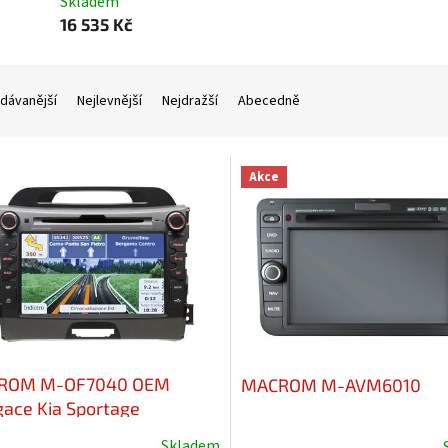
Skladem
16 535 Kč
dávanější
Nejlevnější
Nejdražší
Abecedně
Akce
ROM M-OF7040 OEM
MACROM M-AVM6010
gace Kia Sportage
Skladem