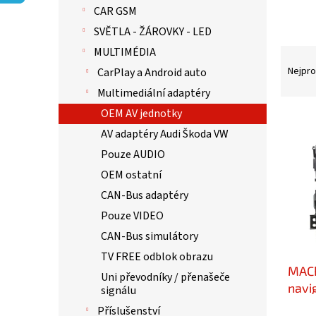
p
CAR GSM
a
n
SVĚTLA - ŽÁROVKY - LED
e
MULTIMÉDIA
Ř
l
a
Nejpro
CarPlay a Android auto
z
Multimediální adaptéry
e
OEM AV jednotky
n
V
í
ý
AV adaptéry Audi Škoda VW
p
p
Pouze AUDIO
r
i
OEM ostatní
o
s
d
p
CAN-Bus adaptéry
u
r
Pouze VIDEO
k
o
CAN-Bus simulátory
t
d
ů
u
TV FREE odblok obrazu
MAC
k
Uni převodníky / přenašeče
t
navi
signálu
ů
Příslušenství