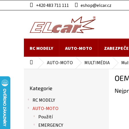
Přejít
+420 483 711 111
eshop@elcar.cz
na
obsah
RC MODELY
AUTO-MOTO
ZABEZPEČE
AUTO-MOTO
MULTIMÉDIA
Mul
Domů
P
OEM
o
Přeskočit
s
Kategorie
kategorie
Nejpr
t
r
RC MODELY
a
AUTO-MOTO
n
n
Použití
í
EMERGENCY