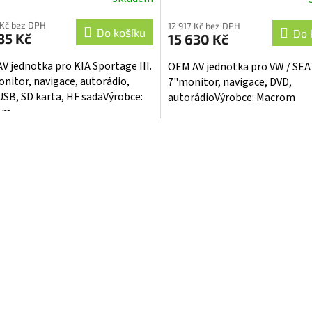
 Kč bez DPH
12 917 Kč bez DPH
Do košíku
Do 
35 Kč
15 630 Kč
V jednotka pro KIA Sportage III.
OEM AV jednotka pro VW / SEA
onitor, navigace, autorádio,
7"monitor, navigace, DVD,
USB, SD karta, HF sadaVýrobce:
autorádioVýrobce: Macrom
om
O
v
l
á
d
a
c
í
p
r
v
k
y
v