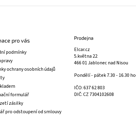
Prodejna
mace pro vás
Elcar.cz
ní podmínky
5.května 22
opravy
466 01 Jablonec nad Nisou
ky ochrany osobních údajů
Pondělí - pátek 7.30 - 16.30 ho
ty
skladem
IČO: 637 62 803
DIČ: CZ 7304102608
ační formulář
etí zásilky
ář pro odstoupení od smlouvy