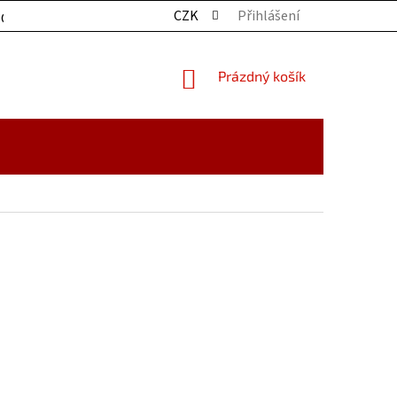
CZK
Přihlášení
OCHRANY OSOBNÍCH ÚDAJŮ
KONTAKTY
ZBOŽÍ SKLADE
NÁKUPNÍ
Prázdný košík
KOŠÍK