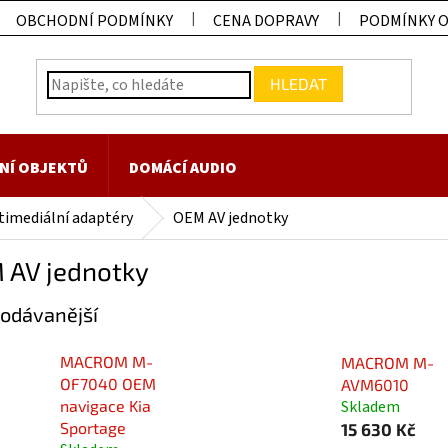
OBCHODNÍ PODMÍNKY
CENA DOPRAVY
PODMÍNKY 
HLEDAT
NÍ OBJEKTŮ
DOMÁCÍ AUDIO
timediální adaptéry
OEM AV jednotky
 AV jednotky
odávanější
MACROM M-
MACROM M-
OF7040 OEM
AVM6010
Skladem
navigace Kia
Sportage
15 630 Kč