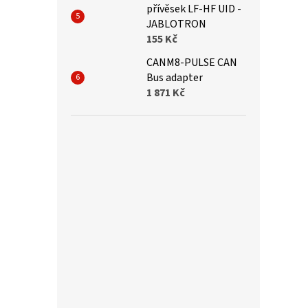
přívěsek LF-HF UID -
JABLOTRON
155 Kč
CANM8-PULSE CAN
Bus adapter
1 871 Kč