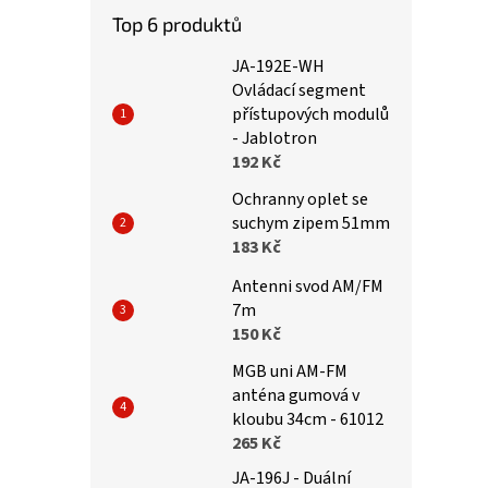
Top 6 produktů
JA-192E-WH
Ovládací segment
přístupových modulů
- Jablotron
192 Kč
Ochranny oplet se
suchym zipem 51mm
183 Kč
Antenni svod AM/FM
7m
150 Kč
MGB uni AM-FM
anténa gumová v
kloubu 34cm - 61012
265 Kč
JA-196J - Duální