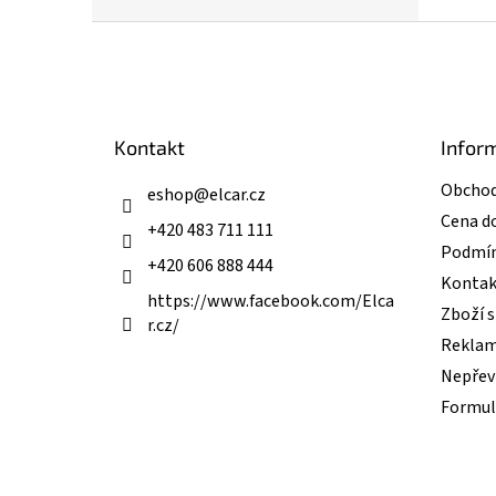
Z
á
p
a
t
Kontakt
Infor
í
Obchod
eshop
@
elcar.cz
Cena d
+420 483 711 111
Podmín
+420 606 888 444
Kontak
https://www.facebook.com/Elca
Zboží 
r.cz/
Reklam
Nepřevz
Formul