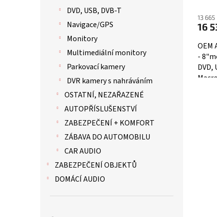
DVD, USB, DVB-T
13 665
Navigace/GPS
16 5
Monitory
OEM A
Multimediální monitory
- 8"m
Parkovací kamery
DVD, 
Macr
DVR kamery s nahráváním
OSTATNÍ, NEZAŘAZENÉ
AUTOPŘÍSLUŠENSTVÍ
ZABEZPEČENÍ + KOMFORT
ZÁBAVA DO AUTOMOBILU
CAR AUDIO
ZABEZPEČENÍ OBJEKTŮ
DOMÁCÍ AUDIO