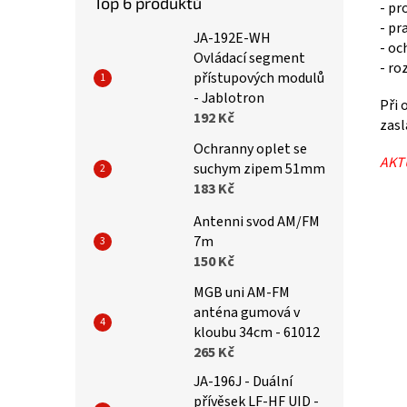
Top 6 produktů
- pr
- pr
JA-192E-WH
- oc
Ovládací segment
- ro
přístupových modulů
- Jablotron
Při 
192 Kč
zasl
Ochranny oplet se
AKT
suchym zipem 51mm
183 Kč
Antenni svod AM/FM
7m
150 Kč
MGB uni AM-FM
anténa gumová v
kloubu 34cm - 61012
265 Kč
JA-196J - Duální
přívěsek LF-HF UID -