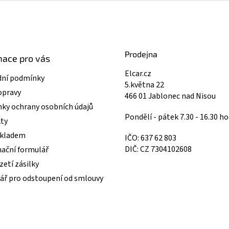
Prodejna
mace pro vás
Elcar.cz
ní podmínky
5.května 22
opravy
466 01 Jablonec nad Nisou
ky ochrany osobních údajů
Pondělí - pátek 7.30 - 16.30 ho
ty
skladem
IČO: 637 62 803
DIČ: CZ 7304102608
ační formulář
etí zásilky
ář pro odstoupení od smlouvy