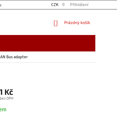
CZK
Přihlášení
OCHRANY OSOBNÍCH ÚDAJŮ
KONTAKTY
ZBOŽÍ SKLADE
NÁKUPNÍ
Prázdný košík
KOŠÍK
AN Bus adapter
1 Kč
 bez DPH
dem