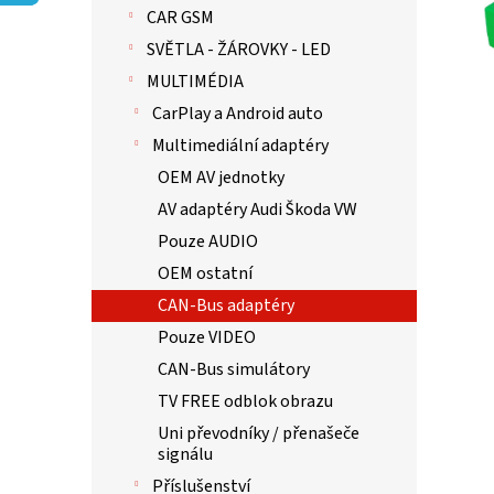
p
hvězdič
CAR GSM
a
n
SVĚTLA - ŽÁROVKY - LED
e
MULTIMÉDIA
l
CarPlay a Android auto
Multimediální adaptéry
OEM AV jednotky
AV adaptéry Audi Škoda VW
Pouze AUDIO
OEM ostatní
CAN-Bus adaptéry
Pouze VIDEO
CAN-Bus simulátory
TV FREE odblok obrazu
Uni převodníky / přenašeče
signálu
Příslušenství