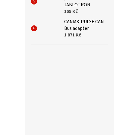
JABLOTRON
155 Kč
CANM8-PULSE CAN
Bus adapter
1 871 Kč