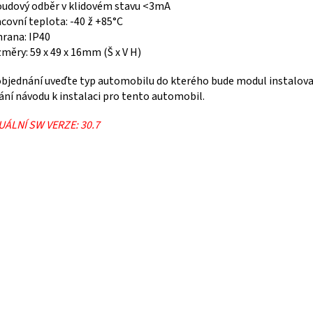
oudový odběr v klidovém stavu <3mA
acovní teplota: -40 ž +85°C
hrana: IP40
změry: 59 x 49 x 16mm (Š x V H)
objednání uveďte typ automobilu do kterého bude modul instalov
ání návodu k instalaci pro tento automobil.
UÁLNÍ SW VERZE: 30.7