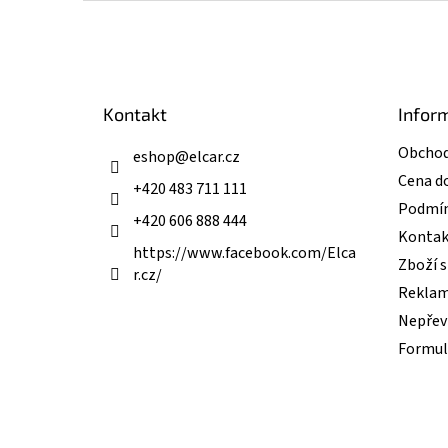
Z
á
p
a
t
Kontakt
Infor
í
Obchod
eshop
@
elcar.cz
Cena d
+420 483 711 111
Podmín
+420 606 888 444
Kontak
https://www.facebook.com/Elca
Zboží 
r.cz/
Reklam
Nepřevz
Formul