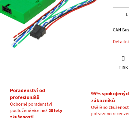
ek.
CAN Bus
Detailn
TISK
Poradenství od
95% spokojenýc
profesionálů
zákazníků
Odborné poradenství
Ověřeno zkušenost
podložené více než
20 lety
potvrzeno recenze
zkušeností