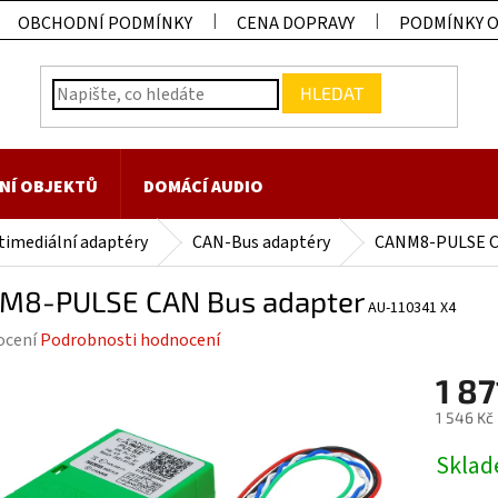
OBCHODNÍ PODMÍNKY
CENA DOPRAVY
PODMÍNKY 
HLEDAT
NÍ OBJEKTŮ
DOMÁCÍ AUDIO
timediální adaptéry
CAN-Bus adaptéry
CANM8-PULSE C
M8-PULSE CAN Bus adapter
AU-110341 X4
rné
ocení
Podrobnosti hodnocení
ení
1 87
tu
1 546 Kč
Měrná
Skla
cena: