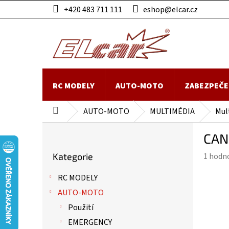
Přejít
+420 483 711 111
eshop@elcar.cz
na
obsah
RC MODELY
AUTO-MOTO
ZABEZPEČE
AUTO-MOTO
MULTIMÉDIA
Mul
Domů
P
CAN
o
Přeskočit
s
Průmě
Kategorie
1 hodn
kategorie
t
hodnoc
r
RC MODELY
produk
a
je
AUTO-MOTO
n
5,0
n
Použití
z
í
EMERGENCY
5