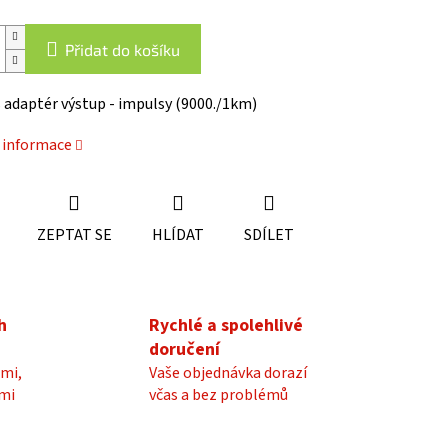
Přidat do košíku
 adaptér výstup - impulsy (9000./1km)
í informace
ZEPTAT SE
HLÍDAT
SDÍLET
h
Rychlé a spolehlivé
doručení
mi,
Vaše objednávka dorazí
mi
včas a bez problémů