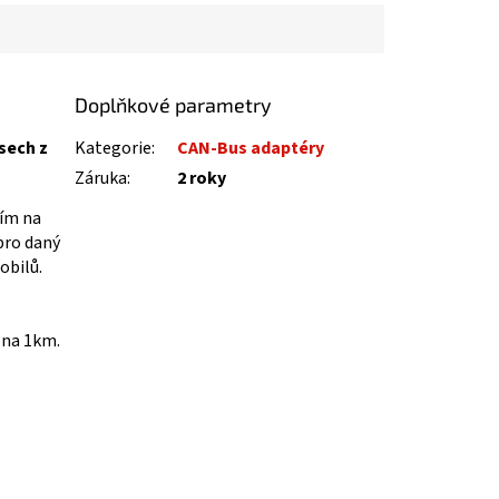
Doplňkové parametry
sech z
Kategorie
:
CAN-Bus adaptéry
Záruka
:
2 roky
ním na
pro daný
obilů.
 na 1km.