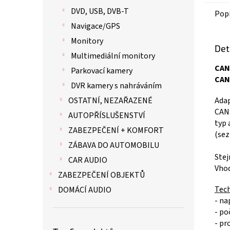
DVD, USB, DVB-T
Pop
Navigace/GPS
Monitory
Det
Multimediální monitory
CAN
Parkovací kamery
CAN
DVR kamery s nahráváním
OSTATNÍ, NEZAŘAZENÉ
Adap
CAN 
AUTOPŘÍSLUŠENSTVÍ
typ 
ZABEZPEČENÍ + KOMFORT
(sez
ZÁBAVA DO AUTOMOBILU
Stej
CAR AUDIO
Vhod
ZABEZPEČENÍ OBJEKTŮ
Tech
DOMÁCÍ AUDIO
- na
- po
- pr