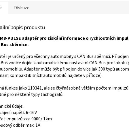
is
Diskuze
ailní popis produktu
M8-PULSE adaptér pro získání informace o rychlostních impul
 Bus sběrnice.
tér je určený pro všechny automobily s CAN Bus sběrnicí. Připoje
Bus vodiče dojde k automatickému nastavení CAN Bus protokolu 
automobilu. Adaptér může být připojen do více jak 300 typů autom
nam kompaktibilních automobilů najdete v příloze).
ná funkce jako 110341, ale se čtyřnásobně větším počtem impulzů
né pro některé typy tachografů.
nické údaje:
pájecí napětí: 6-16V
čet impulzů: cca.9000/ 1km
oudový odběr max. 1A