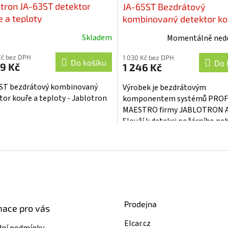
otron JA-63ST detektor
JA-65ST Bezdrátový
e a teploty
kombinovaný detektor ko
teploty Jablotron
Skladem
Momentálně ned
ěrné
cení
Kč bez DPH
1 030 Kč bez DPH
ktu
Do košíku
Do 
9 Kč
1 246 Kč
ST bezdrátový kombinovaný
Výrobek je bezdrátovým
tor kouře a teploty - Jablotron
komponentem systémů PROF
MAESTRO firmy JABLOTRON 
iček.
Slouží k detekci požárního ne
v komerčních nebo bytových
O
interiérech. Není určen pro...
v
l
á
d
a
c
Prodejna
í
mace pro vás
p
Elcar.cz
r
ní podmínky