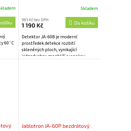
Skladem
Skladem
Průměrné
hodnocení
983 Kč bez DPH
produktu
košíku
Do košíku
1 190 Kč
je
5,0
ový
Detektor JA-60B je moderní
z
ty 60´C
prostředek detekce rozbití
5
skleněných ploch, vynikající
hvězdiček.
jednoduchou montáží a vysokou
spolehlivostí.. Elektronický systém
detektoru sleduje frekvenční...
átový
Jablotron JA-60P bezdrátový