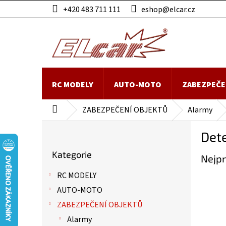
Přejít
+420 483 711 111
eshop@elcar.cz
na
obsah
RC MODELY
AUTO-MOTO
ZABEZPEČE
ZABEZPEČENÍ OBJEKTŮ
Alarmy
Domů
P
Det
o
Přeskočit
s
Kategorie
kategorie
Nejpr
t
r
RC MODELY
a
AUTO-MOTO
n
n
ZABEZPEČENÍ OBJEKTŮ
í
Alarmy