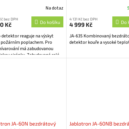
Na dotaz
ěrné
Průměrné
cení
hodnocení
Kč bez DPH
4 131 Kč bez DPH
ktu
produktu
Do košíku
Do 
0 Kč
4 999 Kč
je
4,1
 detektor reaguje na výskyt
JA-63S Kombinovaný bezdrát
z
 požárním poplachem. Pro
detektor kouře a vysoké teplo
5
nívarování má zabudovanou
iček.
hvězdiček.
ickou sirénku. Zabudované relé
tujevýstup poplachového
u. Detektor...
otron JA-60N bezdrátový
Jablotron JA-60NB bezdr