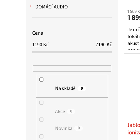
Prům
DOMÁCÍ AUDIO
hodno
1 569 
produ
1 89
je
5,0
Je ur
Cena
z
lokál
5
akust
1190
Kč
7190
Kč
hvězd
posky
signál
Na skladě
9
Akce
0
Jabl
Novinka
0
ioniz