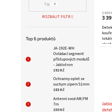
Tip
Prům
0
hodno
2 809 
produ
ROZBALIT FILTR
3 39
je
3,6
Detek
z
kouře
5
Top 6 produktů
lokál
hvězd
akust
JA-192E-WH
infor
Ovládací segment
bezdr
přístupových modulů
- Jablotron
192 Kč
Ochranny oplet se
suchym zipem 51mm
183 Kč
Antenni svod AM/FM
Jablo
7m
dete
150 Kč