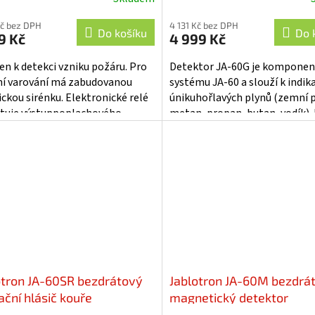
ěrné
Průměrné
cení
hodnocení
Kč bez DPH
4 131 Kč bez DPH
ktu
produktu
Do košíku
Do 
9 Kč
4 999 Kč
je
5,0
čen k detekci vzniku požáru. Pro
Detektor JA-60G je kompone
z
ní varování má zabudovanou
systému JA-60 a slouží k indika
5
ickou sirénku. Elektronické relé
únikuhořlavých plynů (zemní p
iček.
hvězdiček.
tuje výstuppoplachového
metan, propan, butan, vodík). 
u a detektor je vybaven také...
dvě úrovněkoncentrace plynu.
otron JA-60SR bezdrátový
Jablotron JA-60M bezdrá
ační hlásič kouře
magnetický detektor