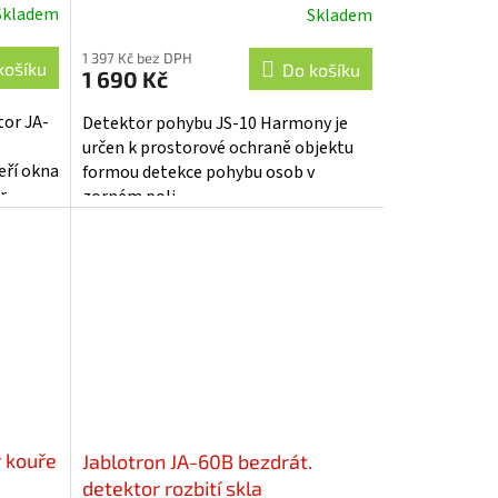
Skladem
Skladem
Průměrné
hodnocení
1 397 Kč bez DPH
produktu
košíku
Do košíku
1 690 Kč
je
5,0
or JA-
Detektor pohybu JS-10 Harmony je
z
určen k prostorové ochraně objektu
5
eří okna
formou detekce pohybu osob v
hvězdiček.
r
zorném poli.
r kouře
Jablotron JA-60B bezdrát.
detektor rozbití skla