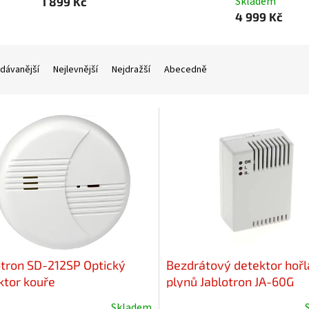
Skladem
1 899 Kč
4 999 Kč
dávanější
Nejlevnější
Nejdražší
Abecedně
otron SD-212SP Optický
Bezdrátový detektor hoř
ktor kouře
plynů Jablotron JA-60G
Skladem