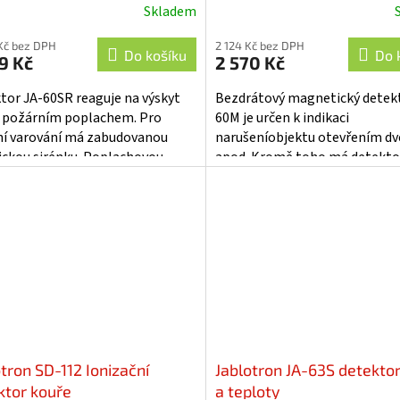
Skladem
ěrné
Průměrné
cení
hodnocení
Kč bez DPH
2 124 Kč bez DPH
ktu
produktu
Do košíku
Do 
9 Kč
2 570 Kč
je
5,0
tor JA-60SR reaguje na výskyt
Bezdrátový magnetický detekt
z
 požárním poplachem. Pro
60M je určen k indikaci
5
ní varování má zabudovanou
narušeníobjektu otevřením dv
iček.
hvězdiček.
ickou sirénku. Poplachovou
apod. Kromě toho má detekto
maci též předává
vstupy propřipojení externích
átově.Snímač provádí...
detektorů.
tron SD-112 Ionizační
Jablotron JA-63S detekto
ktor kouře
a teploty