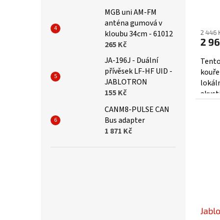
MGB uni AM-FM
Prům
anténa gumová v
hodno
kloubu 34cm - 61012
2 446 
produ
2 96
265 Kč
je
3,9
JA-196J - Duální
Tento
z
přívěsek LF-HF UID -
kouře
5
JABLOTRON
lokál
hvězd
155 Kč
akust
posky
CANM8-PULSE CAN
signál
Bus adapter
1 871 Kč
Jabl