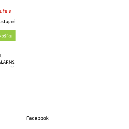
uře a
ostupné
košíku
I,
ALARMS.
bezpečí
Facebook