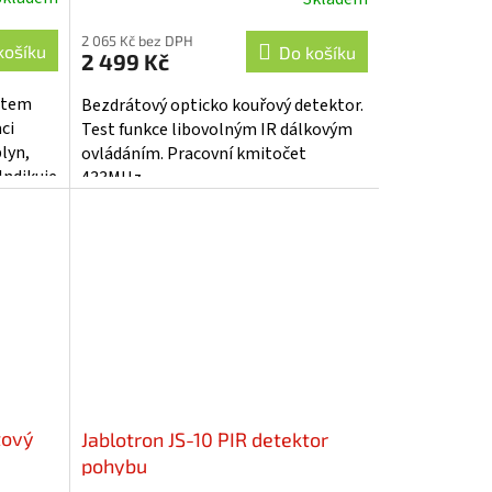
Průměrné
hodnocení
2 065 Kč bez DPH
produktu
košíku
Do košíku
2 499 Kč
je
5,0
ntem
Bezdrátový opticko kouřový detektor.
z
ci
Test funkce libovolným IR dálkovým
5
lyn,
ovládáním. Pracovní kmitočet
hvězdiček.
Indikuje
433MHz.
tový
Jablotron JS-10 PIR detektor
pohybu