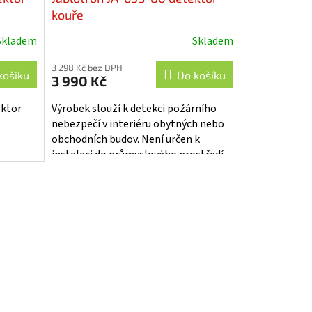
kouře
Skladem
Skladem
Průměrné
hodnocení
3 298 Kč bez DPH
produktu
košíku
Do košíku
3 990 Kč
je
5,0
ektor
Výrobek slouží k detekci požárního
z
nebezpečí v interiéru obytných nebo
5
obchodních budov. Není určen k
hvězdiček.
instalaci do průmyslového prostředí.
Je napájen z jedné AA baterie a má...