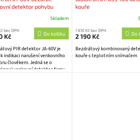
ovní detektor pohybu
kouře
Skladem
ěrné
Průměrné
cení
hodnocení
Kč bez DPH
1 810 Kč bez DPH
ktu
produktu
Do košíku
Do 
0 Kč
2 190 Kč
je
5,0
átový PIR detektor JA-60V je
Bezdrátový kombinovaný det
z
 k indikaci narušení venkovního
kouře s teplotním snímačem
5
oru člověkem. Jedná se o
iček.
hvězdiček.
ónový venkovní detektor firmy
, doplněný vysílačem,
tibilním...