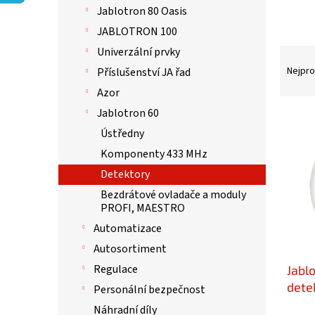
p
Jablotron 80 Oasis
a
n
JABLOTRON 100
e
Univerzální prvky
Ř
l
a
Nejpro
Příslušenství JA řad
z
Azor
e
Jablotron 60
n
V
í
ý
Ústředny
p
p
Komponenty 433 MHz
r
i
Detektory
o
s
d
p
Bezdrátové ovladače a moduly
u
PROFI, MAESTRO
r
k
o
Automatizace
t
d
Autosortiment
ů
u
Regulace
Jabl
k
t
dete
Personální bezpečnost
ů
Náhradní díly