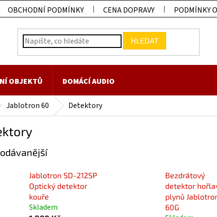
OBCHODNÍ PODMÍNKY
CENA DOPRAVY
PODMÍNKY 
HLEDAT
NÍ OBJEKTŮ
DOMÁCÍ AUDIO
Jablotron 60
Detektory
ektory
odávanější
Jablotron SD-212SP
Bezdrátový
Optický detektor
detektor hořla
kouře
plynů Jablotro
Skladem
60G