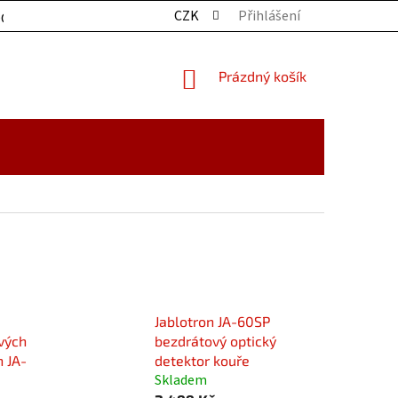
CZK
Přihlášení
OCHRANY OSOBNÍCH ÚDAJŮ
KONTAKTY
ZBOŽÍ SKLADE
NÁKUPNÍ
Prázdný košík
KOŠÍK
Jablotron JA-60SP
vých
bezdrátový optický
n JA-
detektor kouře
Skladem