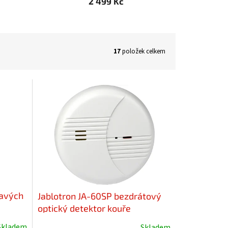
2 499 Kč
17
položek celkem
lavých
Jablotron JA-60SP bezdrátový
optický detektor kouře
Skladem
Skladem