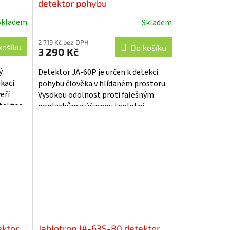
detektor pohybu
Skladem
Skladem
Průměrné
hodnocení
2 719 Kč bez DPH
produktu
košíku
Do košíku
3 290 Kč
je
3,9
ý
Detektor JA-60P je určen k detekcí
z
ikaci
pohybu člověka v hlídaném prostoru.
5
eří
Vysokou odolnost proti falešným
hvězdiček.
tektor
poplachům a účinnou teplotní
kompenzaci zajišťuje digitální
zpracování...
ektor
Jablotron JA-63S-80 detektor