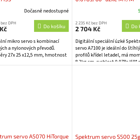
SPMSA7100
Dočasně nedostupné
 bez DPH
2 235 Kč bez DPH
Do košíku
Do 
 Kč
2 704 Kč
ální mikro servo s kombinací
Digitální speciální úzké Spek
ých a nylonových převodů.
servo A7100 je ideální do štíhl
ry 27x 25 x12,5 mm, hmotnost
profilů křídel letadel, má mo
8.3kg.cm, rychlost 0,078s/60° p
napájení 8,4V. Hmotnost 28g,
rozměry...
trum servo A5070 HiTorque
Spektrum servo S500 25g