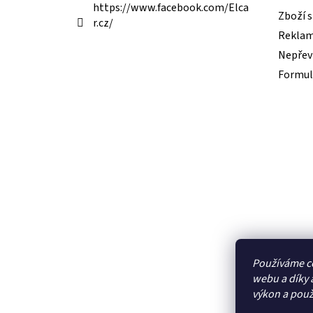
https://www.facebook.com/Elca
Zboží 
r.cz/
Reklam
Nepřevz
Formul
Používáme c
webu a díky 
výkon a použ