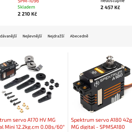
nedostupné
SPM-1096
Skladem
2 457 Kč
2 210 Kč
dávanější
Nejlevnější
Nejdražší
Abecedně
trum servo A170 HV MG
Spektrum servo A180 42g
tal Mini 12.2kg.cm 0.08s/60°
MG digital - SPMSA180