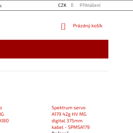
CZK
Přihlášení
OCHRANY OSOBNÍCH ÚDAJŮ
KONTAKTY
ZBOŽÍ SKLADE
NÁKUPNÍ
Prázdný košík
KOŠÍK
o
Spektrum servo
MG
A179 42g HV MG
A180
digital 375mm
kabel - SPMSA179