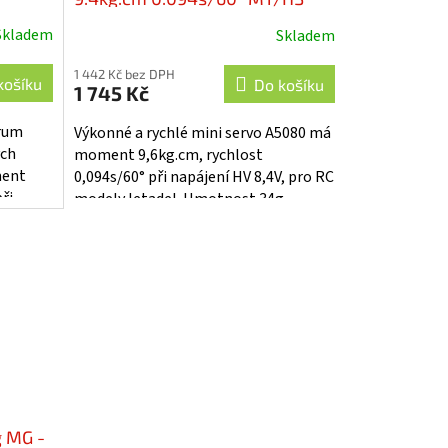
Min - SPMSA5080
Skladem
Skladem
1 442 Kč bez DPH
košíku
Do košíku
1 745 Kč
trum
Výkonné a rychlé mini servo A5080 má
ých
moment 9,6kg.cm, rychlost
ment
0,094s/60° při napájení HV 8,4V, pro RC
ři
modely letadel. Hmotnost 34g,
rozměry 36mm x 30mm x 15mm.
Střídavý motor...
 MG -