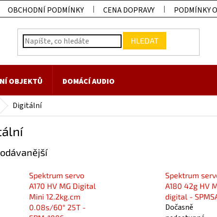
OBCHODNÍ PODMÍNKY
CENA DOPRAVY
PODMÍNKY 
HLEDAT
NÍ OBJEKTŮ
DOMÁCÍ AUDIO
Digitální
tální
odávanější
Spektrum servo
Spektrum serv
A170 HV MG Digital
A180 42g HV 
Mini 12.2kg.cm
digital - SPMS
Dočasně
0.08s/60° 25T -