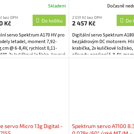
- SPM-1096
Skladem
Dočasně ned
Kč bez DPH
2 031 Kč bez DPH
Do košíku
Do 
0 Kč
2 457 Kč
ální servo Spektrum A170 HV pro
Digitální servo Spektrum A180
dely letadel, moment 7,92-
bezjádrovým DC motorem. Hli
g.cm @ 6-8,4V, rychlost 0,11-
krabička, 2x kuličkové ložisko
60°. 2x kuličkové ložisko, kovové
převody, napájení 6-8,4V, mo
y, celohliníková krabička,...
10,8kg.cm, rychlost 0,09s/60°,
hmotnost...
te servo Micro 13g Digital -
Spektrum servo A7100 8.
7155
0.078s/60° úzké MT/M -