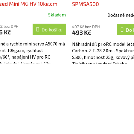
eed Mini MG HV 10kg.cm
SPMSA500
3s/60° 23T - SPMSA5070
Skladem
Dočasně ned
Kč bez DPH
407 Kč bez DPH
Do košíku
Do 
6 Kč
493 Kč
né a rychlé mini servo A5070 má
Náhradní díl pr oRC model let
t 10kg.cm, rychlost
Carbon-Z T-28 2.0m - Spektru
s/60°, napájení HV pro RC
S500, hmotnost 25g, kovový p
y letadel. Hmotnost 42g,
Tisícihran standard Futaba.
ry 35,6mm x 32,5mm x 15mm.
O
vý motor je...
v
l
á
d
a
c
í
p
r
v