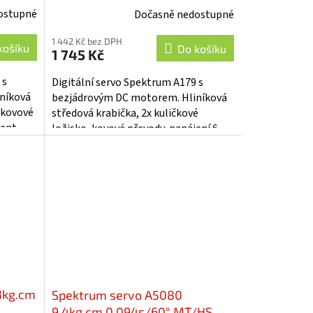
SPMSA179
ostupné
Dočasně nedostupné
1 442 Kč bez DPH
košíku
Do košíku
1 745 Kč
 s
Digitální servo Spektrum A179 s
níková
bezjádrovým DC motorem. Hliníková
, kovové
středová krabička, 2x kuličkové
ment
ložisko, kovové převody, napájení 6-
8,4V, moment 9kg.cm, rychlost
0,10s/60°,...
3kg.cm
Spektrum servo A5080
9.4kg.cm 0.094s/60° MT/HS