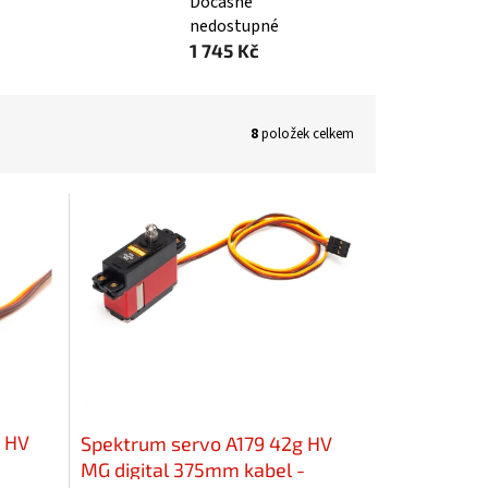
Dočasně
nedostupné
1 745 Kč
8
položek celkem
 HV
Spektrum servo A179 42g HV
MG digital 375mm kabel -