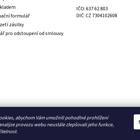
skladem
IČO: 637 62 803
DIČ: CZ 7304102608
ační formulář
etí zásilky
ář pro odstoupení od smlouvy
ookies, abychom Vám umožnili pohodlné prohlížení
analýze provozu webu neustále zlepšovali jeho funkce,
itelnost.