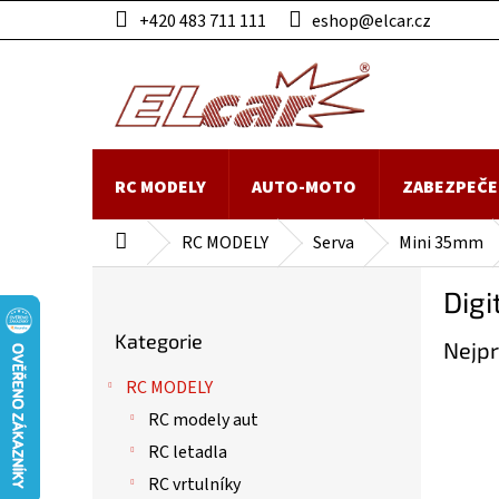
Přejít
+420 483 711 111
eshop@elcar.cz
na
obsah
RC MODELY
AUTO-MOTO
ZABEZPEČE
RC MODELY
Serva
Mini 35mm
Domů
P
Digi
o
Přeskočit
s
Kategorie
kategorie
Nejpr
t
r
RC MODELY
a
RC modely aut
n
n
RC letadla
í
RC vrtulníky