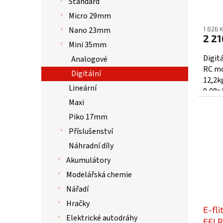
Standard
ů
25T 
Micro 29mm
1 826 
Nano 23mm
2 21
Mini 35mm
Digit
Analogové
RC mo
Digitální
12,2k
Lineární
0,08s/
převod
Maxi
Piko 17mm
Příslušenství
Náhradní díly
Akumulátory
Modelářská chemie
Nářadí
Hračky
E-fli
Elektrické autodráhy
EFLR