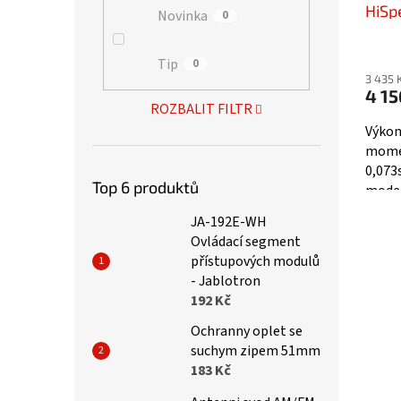
HiSp
Novinka
0
0,07
Tip
0
3 435 
4 15
ROZBALIT FILTR
Výkon
momen
0,073
Top 6 produktů
model
rozmě
JA-192E-WH
Střída
Ovládací segment
přístupových modulů
- Jablotron
192 Kč
Ochranny oplet se
suchym zipem 51mm
183 Kč