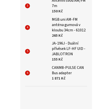
Antenni svod AM/FM
7m
150 Kč
MGB uni AM-FM
anténa gumová v
kloubu 34cm - 61012
265 Kč
JA-196J - Duální
přívěsek LF-HF UID -
JABLOTRON
155 Kč
CANM8-PULSE CAN
Bus adapter
1 871 Kč