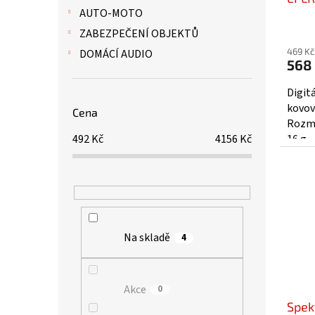
AUTO-MOTO
ZABEZPEČENÍ OBJEKTŮ
469 Kč
DOMÁCÍ AUDIO
568
Digit
kovov
Cena
Rozmě
492
Kč
4156
Kč
16 g.
Na skladě
4
Akce
0
Spek