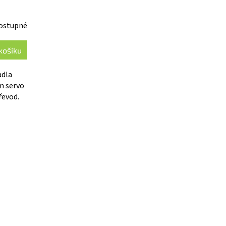
ostupné
košíku
adla
m servo
řevod.