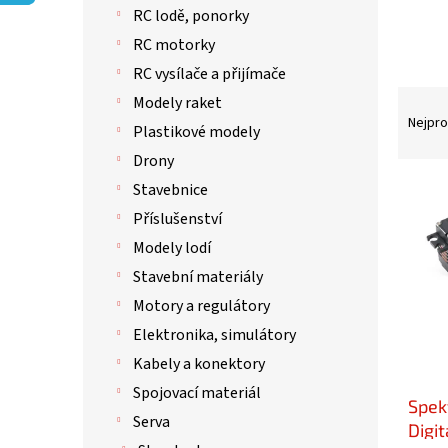
p
RC lodě, ponorky
a
n
RC motorky
e
RC vysílače a přijímače
l
Ř
Modely raket
a
Nejpro
Plastikové modely
z
Drony
e
n
V
Stavebnice
í
ý
Příslušenství
p
p
Modely lodí
r
i
o
s
Stavební materiály
d
p
Motory a regulátory
u
r
Elektronika, simulátory
k
o
t
d
Kabely a konektory
ů
u
Spojovací materiál
Spek
k
Serva
t
Digi