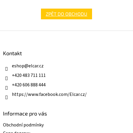
ZPĚT DO OBCHODU
Z
á
p
a
Kontakt
t
í
eshop
@
elcar.cz
+420 483 711 111
+420 606 888 444
https://www.facebook.com/Elcar.cz/
Informace pro vás
Obchodní podmínky