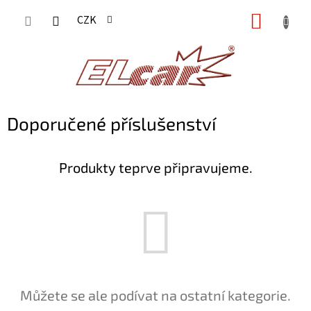
Přejít
NÁKUP
CZK
na
KOŠÍK
obsah
Doporučené příslušenství
Produkty teprve připravujeme.
Můžete se ale podívat na ostatní kategorie.