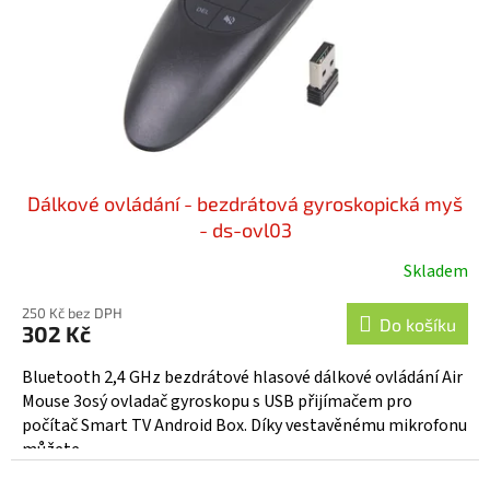
o
d
u
k
t
ů
Dálkové ovládání - bezdrátová gyroskopická myš
- ds-ovl03
Skladem
250 Kč bez DPH
Do košíku
302 Kč
Bluetooth 2,4 GHz bezdrátové hlasové dálkové ovládání Air
Mouse 3osý ovladač gyroskopu s USB přijímačem pro
počítač Smart TV Android Box. Díky vestavěnému mikrofonu
můžete...