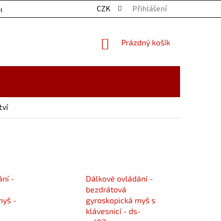
CZK
Přihlášení
OCHRANY OSOBNÍCH ÚDAJŮ
KONTAKTY
ZBOŽÍ SKLADE
NÁKUPNÍ
Prázdný košík
KOŠÍK
tví
ní -
Dálkové ovládání -
bezdrátová
myš -
gyroskopická myš s
klávesnicí - ds-