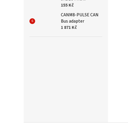
155 Kč
CANM8-PULSE CAN
Bus adapter
1 871 Kč
Z