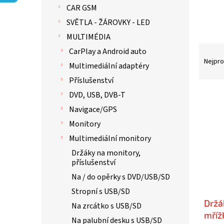
p
CAR GSM
a
n
SVĚTLA - ŽÁROVKY - LED
e
MULTIMÉDIA
l
Ř
CarPlay a Android auto
a
Nejpro
Multimediální adaptéry
z
Příslušenství
e
n
V
DVD, USB, DVB-T
í
ý
Navigace/GPS
p
p
Monitory
r
i
o
s
Multimediální monitory
d
p
Držáky na monitory,
u
r
příslušenství
k
o
Na / do opěrky s DVD/USB/SD
t
d
ů
Stropní s USB/SD
u
Držá
k
Na zrcátko s USB/SD
t
mříž
Na palubní desku s USB/SD