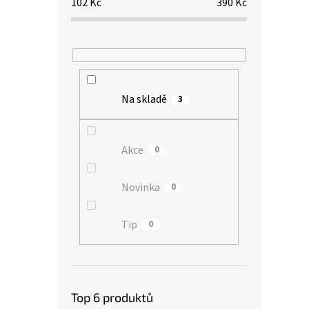
102
Kč
390
Kč
Na skladě
3
Akce
0
Novinka
0
Tip
0
Top 6 produktů