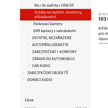
ů
Na / do opěrky s USB/SD
Držáky na multim. monitory,
85 Kč 
příslušenství
103 
Parkovací kamery
držák
DVR kamery s nahráváním
pro m
OSTATNÍ, NEZAŘAZENÉ
Upozo
obráz
AUTOPŘÍSLUŠENSTVÍ
mají v
ZABEZPEČENÍ + KOMFORT
ZÁBAVA DO AUTOMOBILU
CAR AUDIO
ZABEZPEČENÍ OBJEKTŮ
DOMÁCÍ AUDIO
Cena