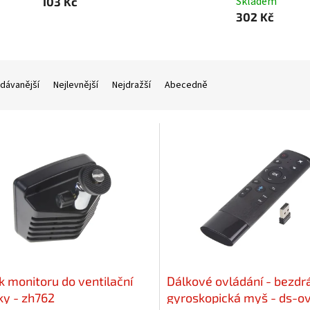
Skladem
103 Kč
302 Kč
dávanější
Nejlevnější
Nejdražší
Abecedně
k monitoru do ventilační
Dálkové ovládání - bezdr
ky - zh762
gyroskopická myš - ds-o