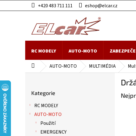
Přejít
+420 483 711 111
eshop@elcar.cz
na
obsah
RC MODELY
AUTO-MOTO
ZABEZPEČE
AUTO-MOTO
MULTIMÉDIA
Mul
Domů
P
Držá
o
Přeskočit
s
Kategorie
kategorie
Nejpr
t
r
RC MODELY
a
AUTO-MOTO
n
n
Použití
í
EMERGENCY