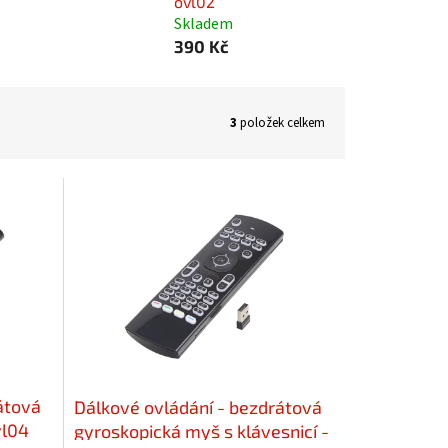
ovl02
Skladem
390 Kč
3
položek celkem
átová
Dálkové ovládání - bezdrátová
vl04
gyroskopická myš s klávesnicí -