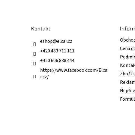
á
p
a
t
Kontakt
Infor
í
Obchod
eshop
@
elcar.cz
Cena d
+420 483 711 111
Podmín
+420 606 888 444
Kontak
https://www.facebook.com/Elca
Zboží 
r.cz/
Reklam
Nepřevz
Formul