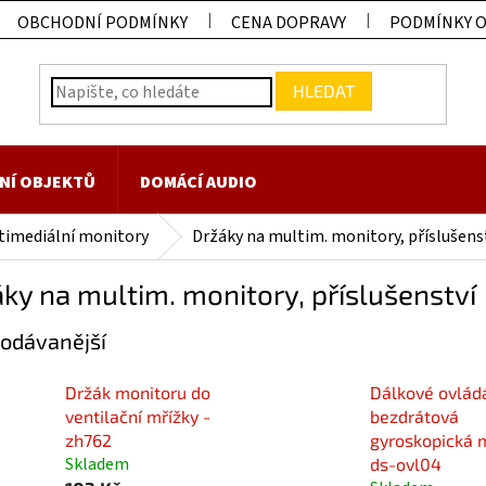
OBCHODNÍ PODMÍNKY
CENA DOPRAVY
PODMÍNKY 
HLEDAT
NÍ OBJEKTŮ
DOMÁCÍ AUDIO
timediální monitory
Držáky na multim. monitory, příslušens
ky na multim. monitory, příslušenství
odávanější
Držák monitoru do
Dálkové ovládá
ventilační mřížky -
bezdrátová
zh762
gyroskopická 
Skladem
ds-ovl04