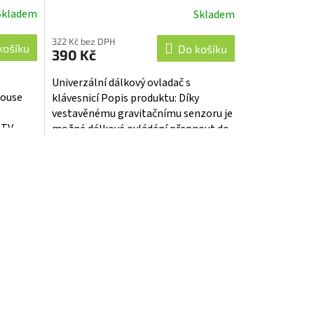
ds-ovl02
Skladem
Skladem
322 Kč bez DPH
košíku
Do košíku
390 Kč
Univerzální dálkový ovladač s
Mouse
klávesnicí Popis produktu: Díky
vestavěnému gravitačnímu senzoru je
 TV
možné dálkové ovládání přepnout do
u
režimu „prostorová myš“. Díky tomu,...