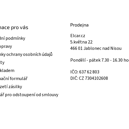
Prodejna
mace pro vás
Elcar.cz
ní podmínky
5.května 22
opravy
466 01 Jablonec nad Nisou
ky ochrany osobních údajů
Pondělí - pátek 7.30 - 16.30 ho
ty
skladem
IČO: 637 62 803
DIČ: CZ 7304102608
ační formulář
etí zásilky
ář pro odstoupení od smlouvy