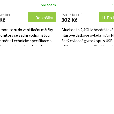
Skladem
bez DPH
250 Kč bez DPH
Do košíku
Do 
Kč
302 Kč
 monitoru do ventilační mřížky,
Bluetooth 2,4GHz bezdrátové
onitory se zadní vodicí lištou
hlasové dálkové ovládání Air 
rnění: technické specifikace a
3osý ovladač gyroskopu s USB
ky jsou převzaty od výrobce a
přijímačem pro počítač Smart
ýhradně...
Android Box. Díky vestavěném
O
mikrofonu můžete...
v
l
á
d
a
c
í
p
r
v
k
y