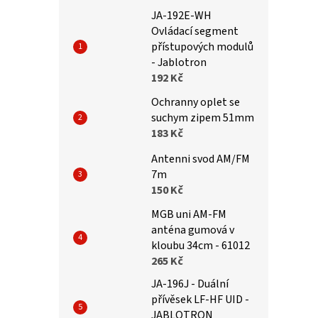
JA-192E-WH
Ovládací segment
přístupových modulů
- Jablotron
192 Kč
Ochranny oplet se
suchym zipem 51mm
183 Kč
Antenni svod AM/FM
7m
150 Kč
MGB uni AM-FM
anténa gumová v
kloubu 34cm - 61012
265 Kč
JA-196J - Duální
přívěsek LF-HF UID -
JABLOTRON