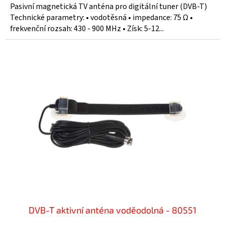
Pasivní magnetická TV anténa pro digitální tuner (DVB-T)
Technické parametry: • vodotěsná • impedance: 75 Ω •
frekvenční rozsah: 430 - 900 MHz • Získ: 5-12...
DVB-T aktivní anténa voděodolná - 80551