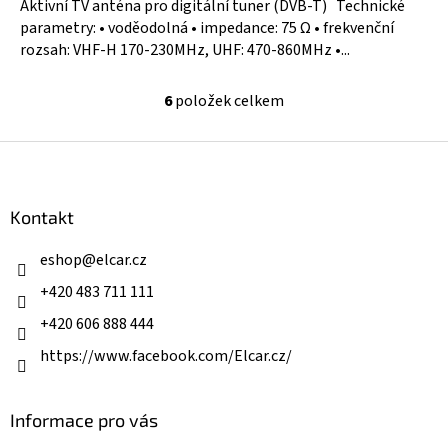
Aktivní TV anténa pro digitální tuner (DVB-T) Technické
parametry: • voděodolná • impedance: 75 Ω • frekvenční
rozsah: VHF-H 170-230MHz, UHF: 470-860MHz •...
6
položek celkem
O
v
l
Z
á
á
d
p
a
a
Kontakt
c
t
í
í
eshop
@
elcar.cz
p
r
+420 483 711 111
v
k
+420 606 888 444
y
v
https://www.facebook.com/Elcar.cz/
ý
p
i
Informace pro vás
s