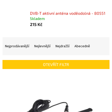
DVB-T aktivní anténa voděodolná - 80551
Skladem
215 Kč
Ř
a
Nejprodávanější
Nejlevnější
Nejdražší
Abecedně
z
e
n
OTEVŘÍT FILTR
í
p
V
r
ý
o
p
d
i
u
s
k
p
t
r
ů