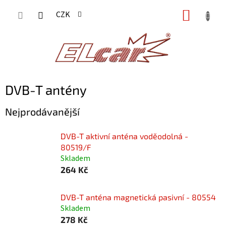
Přejít
NÁKUP
CZK
na
KOŠÍK
obsah
DVB-T antény
Nejprodávanější
DVB-T aktivní anténa voděodolná -
80519/F
Skladem
264 Kč
DVB-T anténa magnetická pasivní - 80554
Skladem
278 Kč