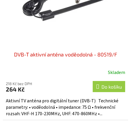
o
d
u
k
t
ů
DVB-T aktivní anténa voděodolná - 80519/F
Skladem
218 Kč bez DPH
Do košíku
264 Kč
Aktivní TV anténa pro digitální tuner (DVB-T) Technické
parametry: • voděodolná • impedance: 75 Ω • frekvenční
rozsah: VHF-H 170-230MHz, UHF: 470-860MHz •...