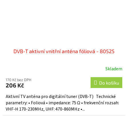
DVB-T aktivní vnitřní anténa fóliová - 80525
Skladem
170 Kč bez DPH
Do košíku
206 Kč
Aktivní TV anténa pro digitální tuner (DVB-T) Technické
parametry: • Foliová • impedance: 75 Ω • frekvenční rozsah:
VHF-H 170-230MHz, UHF: 470-860MHz •...