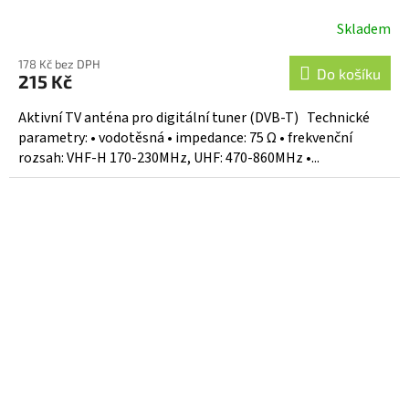
Skladem
178 Kč bez DPH
Do košíku
215 Kč
Aktivní TV anténa pro digitální tuner (DVB-T) Technické
parametry: • vodotěsná • impedance: 75 Ω • frekvenční
rozsah: VHF-H 170-230MHz, UHF: 470-860MHz •...