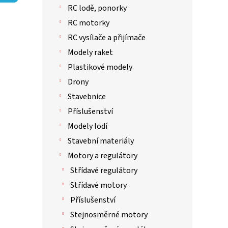
p
RC lodě, ponorky
a
n
RC motorky
e
RC vysílače a přijímače
l
Modely raket
Plastikové modely
Drony
Stavebnice
Příslušenství
Modely lodí
Stavební materiály
Motory a regulátory
Střídavé regulátory
Střídavé motory
Příslušenství
Stejnosměrné motory