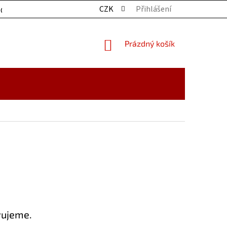
CZK
Přihlášení
OCHRANY OSOBNÍCH ÚDAJŮ
KONTAKTY
ZBOŽÍ SKLADE
NÁKUPNÍ
Prázdný košík
KOŠÍK
vujeme.