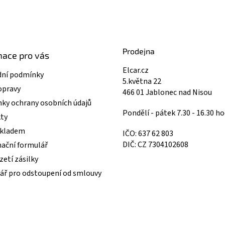
Prodejna
mace pro vás
Elcar.cz
ní podmínky
5.května 22
opravy
466 01 Jablonec nad Nisou
ky ochrany osobních údajů
Pondělí - pátek 7.30 - 16.30 ho
ty
skladem
IČO: 637 62 803
DIČ: CZ 7304102608
ační formulář
etí zásilky
ář pro odstoupení od smlouvy