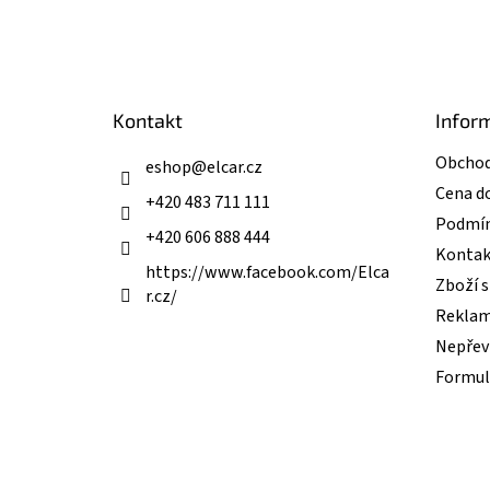
Z
á
p
a
t
Kontakt
Infor
í
Obchod
eshop
@
elcar.cz
Cena d
+420 483 711 111
Podmín
+420 606 888 444
Kontak
https://www.facebook.com/Elca
Zboží 
r.cz/
Reklam
Nepřevz
Formul