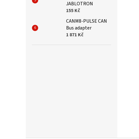
JABLOTRON
155 Kč
CANM8-PULSE CAN
Bus adapter
1 871 Kč