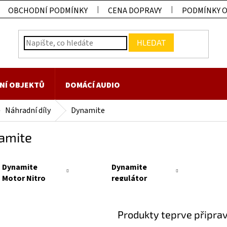
OBCHODNÍ PODMÍNKY
CENA DOPRAVY
PODMÍNKY 
HLEDAT
NÍ OBJEKTŮ
DOMÁCÍ AUDIO
Náhradní díly
Dynamite
amite
Dynamite
Dynamite
Motor Nitro
regulátor
.28 s tahovým
střídavý
startérem
Marine 120A
2-6S EC5 (pro
Produkty teprve připra
dva aku)