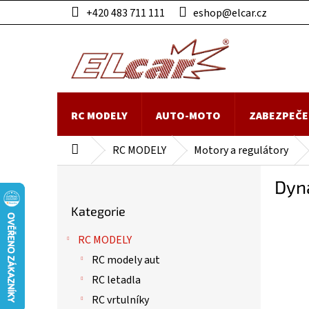
Přejít
+420 483 711 111
eshop@elcar.cz
na
obsah
RC MODELY
AUTO-MOTO
ZABEZPEČE
RC MODELY
Motory a regulátory
Domů
P
Dyn
o
Přeskočit
s
Kategorie
kategorie
t
r
RC MODELY
a
RC modely aut
n
n
RC letadla
í
RC vrtulníky