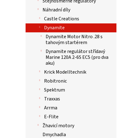
Stejnosměrné regulátory
Náhradní díly
Castle Creations
Dynamite
Dynamite Motor Nitro .28 s
tahovým startérem
Dynamite regulátor střídavý
Marine 120A 2-6S EC5 (pro dva
aku)
Krick Modelltechnik
Robitronic
Spektrum
Traxxas
Arrma
E-Flite
Žhavicí motory
Dmychadla