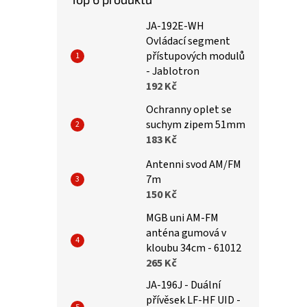
JA-192E-WH
Ovládací segment
přístupových modulů
- Jablotron
192 Kč
Ochranny oplet se
suchym zipem 51mm
183 Kč
Antenni svod AM/FM
7m
150 Kč
MGB uni AM-FM
anténa gumová v
kloubu 34cm - 61012
265 Kč
JA-196J - Duální
přívěsek LF-HF UID -