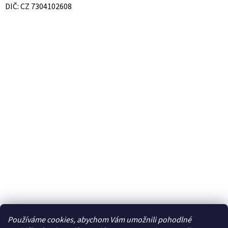
DIČ: CZ 7304102608
Používáme cookies, abychom Vám umožnili pohodlné
Facebook