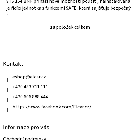
STS 15e BNF přináší nové možnosti použití, nainstalována
je řídící jednotka s funkcemi SAFE, která zajišťuje bezpečný
a...
18
položek celkem
O
v
l
Z
á
á
d
p
a
a
Kontakt
c
t
í
í
eshop
@
elcar.cz
p
r
+420 483 711 111
v
k
+420 606 888 444
y
v
https://www.facebook.com/Elcar.cz/
ý
p
i
Informace pro vás
s
u
Obchodní podmínky