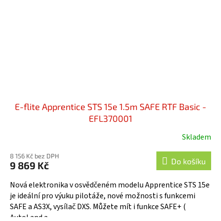
E-flite Apprentice STS 15e 1.5m SAFE RTF Basic -
EFL370001
Skladem
8 156 Kč bez DPH
Do košíku
9 869 Kč
Nová elektronika v osvědčeném modelu Apprentice STS 15e
je ideální pro výuku pilotáže, nové možnosti s funkcemi
SAFE a AS3X, vysílač DXS. Můžete mít i funkce SAFE+ (
AutoLand a...