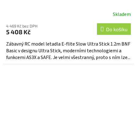
Skladem
Průměrné
hodnocení
4 469 Kč bez DPH
produktu
Do košíku
5 408 Kč
je
5,0
Zábavný RC model letadla E-flite Slow Ultra Stick 1.2m BNF
z
Basic v designu Ultra Stick, moderními technologiemi a
5
funkcemi AS3X a SAFE. Je velmi všestranný, proto s ním lze...
hvězdiček.