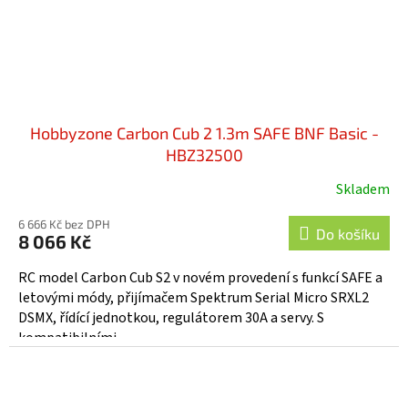
Hobbyzone Carbon Cub 2 1.3m SAFE BNF Basic -
HBZ32500
Skladem
6 666 Kč bez DPH
Do košíku
8 066 Kč
RC model Carbon Cub S2 v novém provedení s funkcí SAFE a
letovými módy, přijímačem Spektrum Serial Micro SRXL2
DSMX, řídící jednotkou, regulátorem 30A a servy. S
kompatibilními...