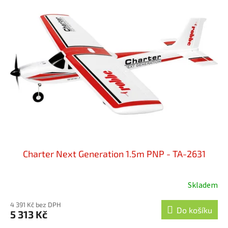
Charter Next Generation 1.5m PNP - TA-2631
Skladem
Průměrné
hodnocení
4 391 Kč bez DPH
produktu
Do košíku
5 313 Kč
je