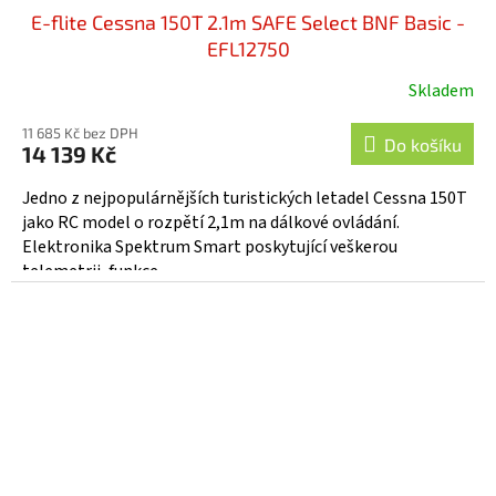
E-flite Cessna 150T 2.1m SAFE Select BNF Basic -
EFL12750
Skladem
11 685 Kč bez DPH
Do košíku
14 139 Kč
Jedno z nejpopulárnějších turistických letadel Cessna 150T
jako RC model o rozpětí 2,1m na dálkové ovládání.
Elektronika Spektrum Smart poskytující veškerou
telemetrii, funkce...