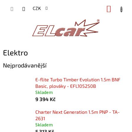
Přejít
NÁKUP
CZK
na
KOŠÍK
obsah
Elektro
Nejprodávanější
E-flite Turbo Timber Evolution 1.5m BNF
Basic, plováky - EFL105250B
Skladem
9 394 Kč
Charter Next Generation 1.5m PNP - TA-
2631
Skladem
5 313 Kč