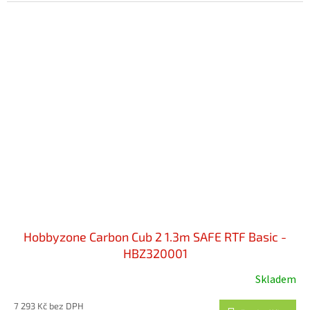
Hobbyzone Carbon Cub 2 1.3m SAFE RTF Basic -
HBZ320001
Skladem
Průměrné
hodnocení
7 293 Kč bez DPH