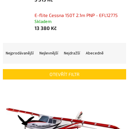
E-flite Cessna 150T 2.1m PNP - EFL12775
Skladem
13 380 Kč
Ř
a
Nejprodávanější
Nejlevnější
Nejdražší
Abecedně
z
e
n
OTEVŘÍT FILTR
í
p
V
r
ý
o
p
d
i
u
s
k
p
t
r
ů