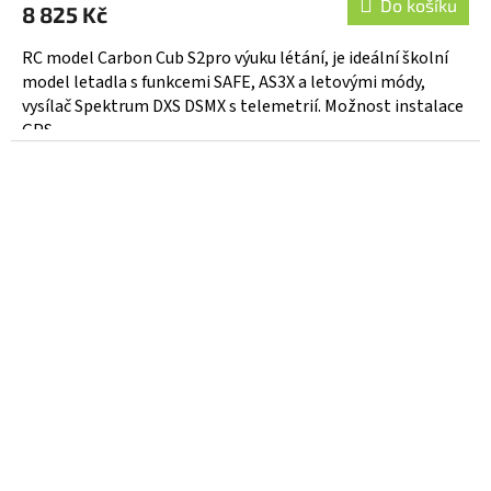
produktu
Do košíku
8 825 Kč
je
4,0
RC model Carbon Cub S2pro výuku létání, je ideální školní
z
model letadla s funkcemi SAFE, AS3X a letovými módy,
5
vysílač Spektrum DXS DSMX s telemetrií. Možnost instalace
hvězdiček.
GPS...