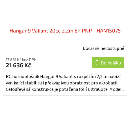
Hangar 9 Valiant 20cc 2.2m EP PNP - HAN15075
Dočasně nedostupné
17 881 Kč bez DPH
Do košíku
21 636 Kč
RC hornoplošník Hangar 9 Valiant s rozpětím 2,2 m nabízí
vynikající stabilitu i překvapivou obratnost pro akrobacii.
Celodřevěná konstrukce je potažena fólií UltraCote. Model...