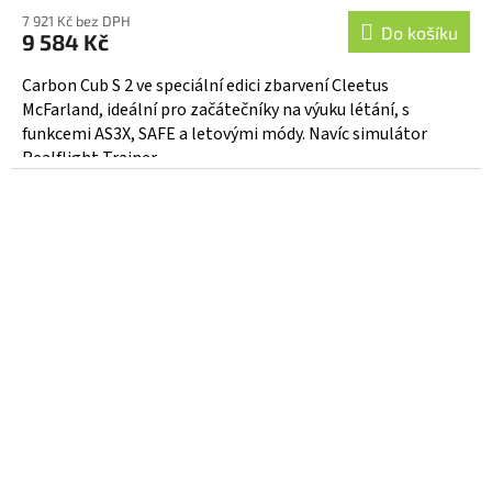
7 921 Kč bez DPH
Do košíku
9 584 Kč
Carbon Cub S 2 ve speciální edici zbarvení Cleetus
McFarland, ideální pro začátečníky na výuku létání, s
funkcemi AS3X, SAFE a letovými módy. Navíc simulátor
Realflight Trainer...