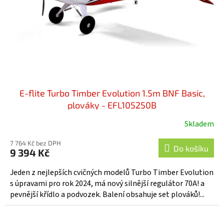
o
d
u
k
t
ů
E-flite Turbo Timber Evolution 1.5m BNF Basic,
plováky - EFL105250B
Skladem
7 764 Kč bez DPH
Do košíku
9 394 Kč
Jeden z nejlepších cvičných modelů Turbo Timber Evolution
s úpravami pro rok 2024, má nový silnější regulátor 70A! a
pevnější křídlo a podvozek. Balení obsahuje set plováků!...