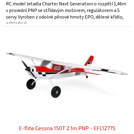
4,5
RC model letadla Charter Next Generation o rozpětí 1,46m
z
v provední PNP se střídavým motorem, regulátorem a 5
5
servy. Vyroben z odolné pěnové hmoty EPO, dělené křídlo,
hvězdiček.
nákladový...
E-flite Cessna 150T 2.1m PNP - EFL12775