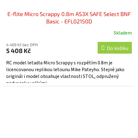
E-flite Micro Scrappy 0.8m AS3X SAFE Select BNF
Basic - EFL02150D
Skladem
4 469 Kč bez DPH
Do košíku
5 408 Kč
RC model letadla Micro Scrappy s rozpětím 0.8m je
licencovanou replikou letounu Mike Pateyho. Stejně jako
originál i model obsahuje vlastnosti STOL, odpružený
podvozek s velkými...