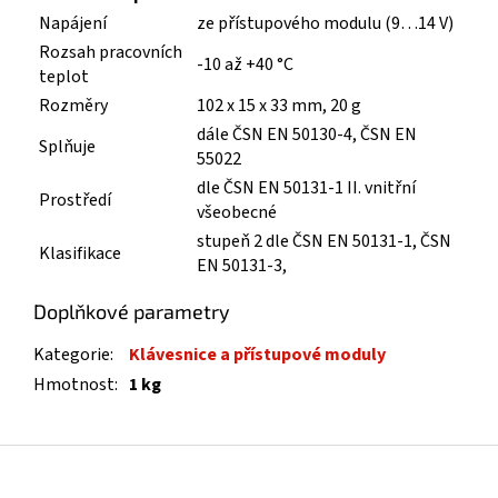
Napájení
ze přístupového modulu (9…14 V)
Rozsah pracovních
-10 až +40 °C
teplot
Rozměry
102 x 15 x 33 mm, 20 g
dále ČSN EN 50130-4, ČSN EN
Splňuje
55022
dle ČSN EN 50131-1 II. vnitřní
Prostředí
všeobecné
stupeň 2 dle ČSN EN 50131-1, ČSN
Klasifikace
EN 50131-3,
Doplňkové parametry
Kategorie
:
Klávesnice a přístupové moduly
Hmotnost
:
1 kg
Z
á