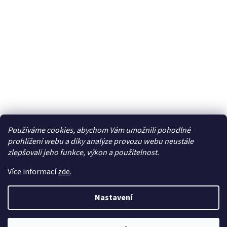
Používáme cookies, abychom Vám umožnili pohodlné
Facebook
prohlížení webu a díky analýze provozu webu neustále
zlepšovali jeho funkce, výkon a použitelnost.
Více informací
zde
.
Vytvořil Shoptet
| Připravil
LemitoMedia s.r.o.
Nastavení
Copyright 2026
Elcar - elektrospecialista - RC modely,
autorádia, navigace, alarmy, domácí audio
. Všechna