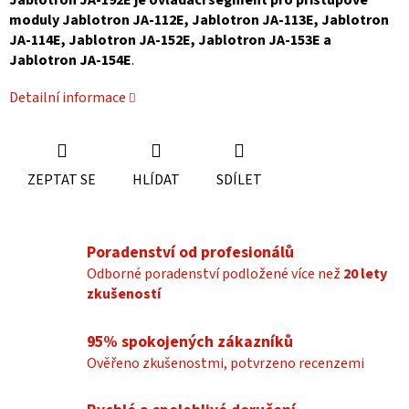
Jablotron JA-192E je ovládací segment pro přístupové
moduly Jablotron JA-112E, Jablotron JA-113E, Jablotron
JA-114E, Jablotron JA-152E, Jablotron JA-153E a
Jablotron JA-154E
.
Detailní informace
ZEPTAT SE
HLÍDAT
SDÍLET
Poradenství od profesionálů
Odborné poradenství podložené více než
20 lety
zkušeností
95% spokojených zákazníků
Ověřeno zkušenostmi, potvrzeno recenzemi