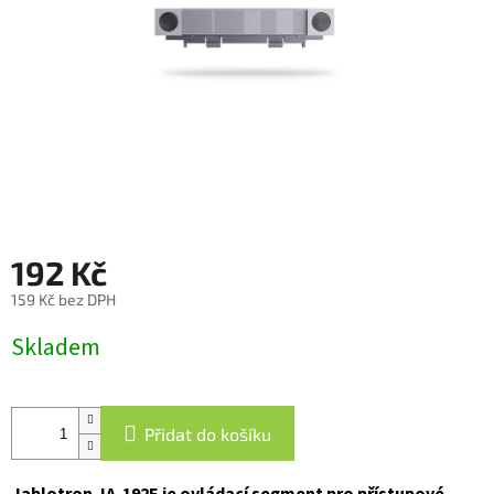
192 Kč
159 Kč bez DPH
Měrná
Skladem
cena:
Přidat do košíku