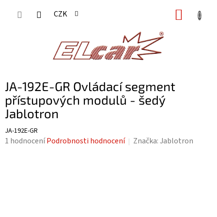
Přejít
NÁKUP
CZK
na
KOŠÍK
obsah
JA-192E-GR Ovládací segment
přístupových modulů - šedý
Jablotron
JA-192E-GR
Průměrné
1 hodnocení
Podrobnosti hodnocení
Značka:
Jablotron
hodnocení
produktu
je
5,0
z
5
hvězdiček.