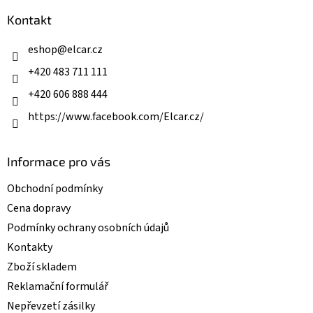
p
a
Kontakt
t
í
eshop
@
elcar.cz
+420 483 711 111
+420 606 888 444
https://www.facebook.com/Elcar.cz/
Informace pro vás
Obchodní podmínky
Cena dopravy
Podmínky ochrany osobních údajů
Kontakty
Zboží skladem
Reklamační formulář
Nepřevzetí zásilky