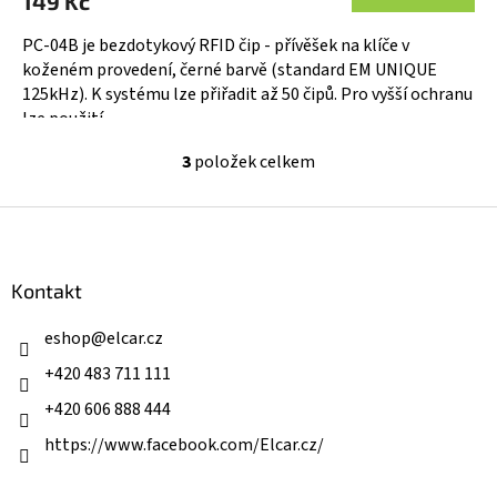
149 Kč
PC-04B je bezdotykový RFID čip - přívěšek na klíče v
koženém provedení, černé barvě (standard EM UNIQUE
125kHz). K systému lze přiřadit až 50 čipů. Pro vyšší ochranu
lze použití...
3
položek celkem
O
v
l
Z
á
á
d
p
a
a
Kontakt
c
t
í
í
eshop
@
elcar.cz
p
r
+420 483 711 111
v
k
+420 606 888 444
y
v
https://www.facebook.com/Elcar.cz/
ý
p