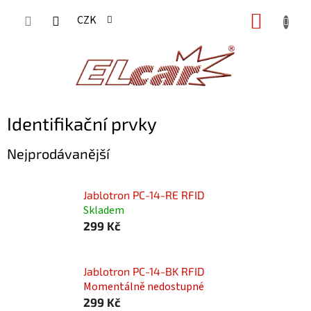
Přejít
NÁKUP
CZK
na
KOŠÍK
obsah
Identifikační prvky
Nejprodávanější
Jablotron PC-14-RE RFID
Skladem
299 Kč
Jablotron PC-14-BK RFID
Momentálně nedostupné
299 Kč