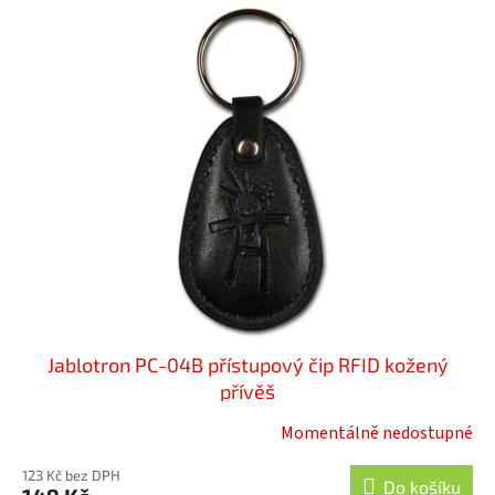
Jablotron PC-04B přístupový čip RFID kožený
přívěš
Momentálně nedostupné
123 Kč bez DPH
Do košíku