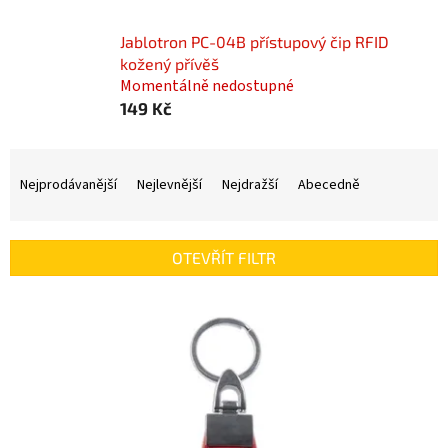
Jablotron PC-04B přístupový čip RFID
kožený přívěš
Momentálně nedostupné
149 Kč
Ř
a
Nejprodávanější
Nejlevnější
Nejdražší
Abecedně
z
e
n
OTEVŘÍT FILTR
í
p
V
r
ý
o
p
d
i
u
s
k
p
t
r
ů