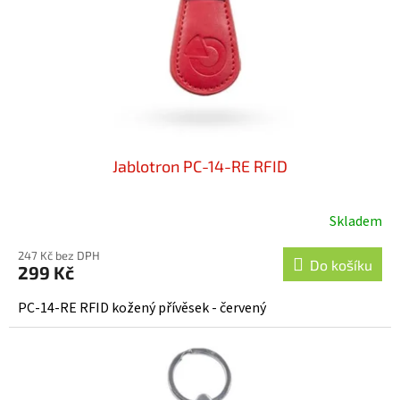
o
d
u
k
t
ů
Jablotron PC-14-RE RFID
Skladem
247 Kč bez DPH
Do košíku
299 Kč
PC-14-RE RFID kožený přívěsek - červený