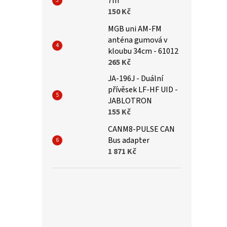
7m
150 Kč
MGB uni AM-FM
anténa gumová v
kloubu 34cm - 61012
265 Kč
JA-196J - Duální
přívěsek LF-HF UID -
JABLOTRON
155 Kč
CANM8-PULSE CAN
Bus adapter
1 871 Kč