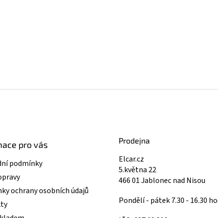
Prodejna
mace pro vás
Elcar.cz
ní podmínky
5.května 22
opravy
466 01 Jablonec nad Nisou
ky ochrany osobních údajů
Pondělí - pátek 7.30 - 16.30 ho
ty
skladem