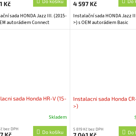
Do košíku
Do 
1 Kč
4 597 Kč
lační sada HONDA Jazz III. (2015-
Instalační sada HONDA Jazz III
OEM autorádiem Connect
>) s OEM autorádiem Basic
alacni sada Honda HR-V (15-
Instalacni sada Honda CR
>)
Skladem
Kč bez DPH
5 819 Kč bez DPH
Do košíku
Do 
7 Kč
7 041 Kč