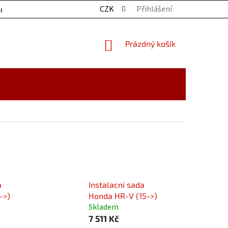
CZK
Přihlášení
OCHRANY OSOBNÍCH ÚDAJŮ
KONTAKTY
ZBOŽÍ SKLADE
NÁKUPNÍ
Prázdný košík
KOŠÍK
a
Instalacni sada
->)
Honda HR-V (15->)
Skladem
7 511 Kč