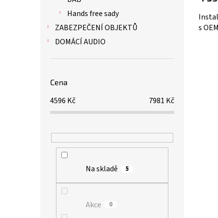
Hands free sady
Insta
ZABEZPEČENÍ OBJEKTŮ
s OEM
DOMÁCÍ AUDIO
Cena
4596
Kč
7981
Kč
Na skladě
5
Akce
0