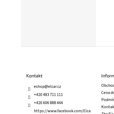
Z
á
p
a
t
Kontakt
Infor
í
Obchod
eshop
@
elcar.cz
Cena d
+420 483 711 111
Podmín
+420 606 888 444
Kontak
https://www.facebook.com/Elca
Zboží 