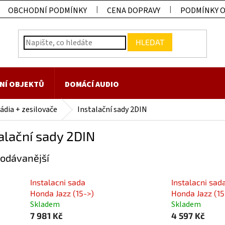
OBCHODNÍ PODMÍNKY
CENA DOPRAVY
PODMÍNKY 
HLEDAT
NÍ OBJEKTŮ
DOMÁCÍ AUDIO
ádia + zesilovače
Instalační sady 2DIN
alační sady 2DIN
odávanější
Instalacni sada
Instalacni sad
Honda Jazz (15->)
Honda Jazz (15
Skladem
Skladem
7 981 Kč
4 597 Kč