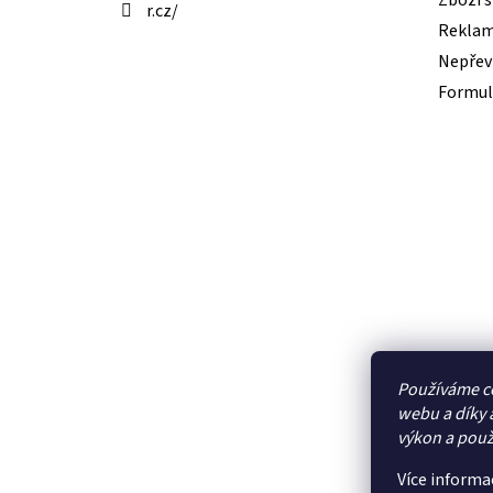
r.cz/
Reklam
Nepřevz
Formul
Používáme c
webu a díky 
výkon a použ
Více informa