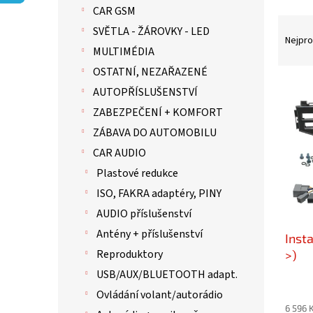
p
CAR GSM
a
Ř
n
SVĚTLA - ŽÁROVKY - LED
a
Nejpro
e
MULTIMÉDIA
z
l
e
OSTATNÍ, NEZAŘAZENÉ
n
V
AUTOPŘÍSLUŠENSTVÍ
í
ý
ZABEZPEČENÍ + KOMFORT
p
p
r
i
ZÁBAVA DO AUTOMOBILU
o
s
CAR AUDIO
d
p
Plastové redukce
u
r
k
o
ISO, FAKRA adaptéry, PINY
t
d
AUDIO příslušenství
ů
u
Antény + příslušenství
Inst
k
Reproduktory
t
>)
ů
USB/AUX/BLUETOOTH adapt.
Ovládání volant/autorádio
6 596 