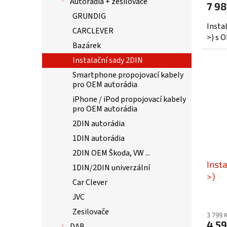
Autorádia + zesilovače
7 98
GRUNDIG
Insta
CARCLEVER
>) s 
Bazárek
Instalační sady 2DIN
Smartphone propojovací kabely
pro OEM autorádia
iPhone / iPod propojovací kabely
pro OEM autorádia
2DIN autorádia
1DIN autorádia
2DIN OEM Škoda, VW ...
Inst
1DIN/2DIN univerzální
>)
Car Clever
JVC
Zesilovače
3 799 
4 59
DAB