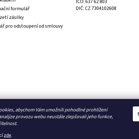
IČO: 637 62 803
DIČ: CZ 7304102608
ační formulář
etí zásilky
ář pro odstoupení od smlouvy
ookies, abychom Vám umožnili pohodlné prohlížení
analýze provozu webu neustále zlepšovali jeho funkce,
itelnost.
cí
zde
.