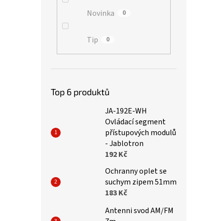
Novinka
0
Tip
0
Top 6 produktů
JA-192E-WH
Ovládací segment
přístupových modulů
- Jablotron
192 Kč
Ochranny oplet se
suchym zipem 51mm
183 Kč
Antenni svod AM/FM