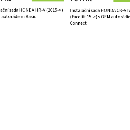
lační sada HONDA HR-V (2015->)
Instalační sada HONDA CR-V IV
 autorádiem Basic
(Facelift 15->) s OEM autorád
Connect
O
v
l
á
d
a
c
í
p
r
v
k
y
v
ý
p
i