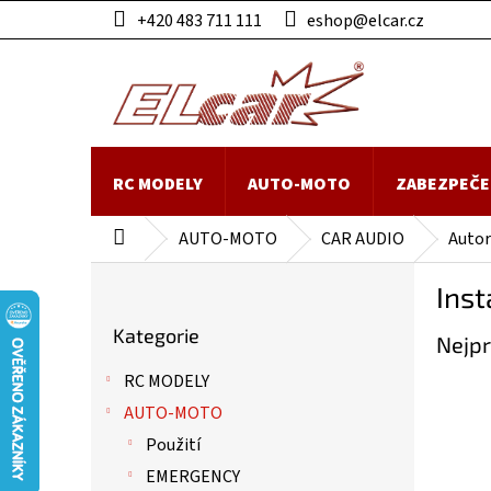
Přejít
+420 483 711 111
eshop@elcar.cz
na
obsah
RC MODELY
AUTO-MOTO
ZABEZPEČE
AUTO-MOTO
CAR AUDIO
Autor
Domů
P
Inst
o
Přeskočit
s
Kategorie
kategorie
Nejpr
t
r
RC MODELY
a
AUTO-MOTO
n
n
Použití
í
EMERGENCY