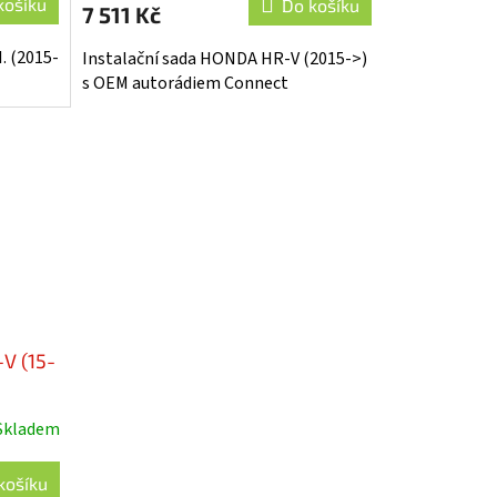
košíku
Do košíku
7 511 Kč
. (2015-
Instalační sada HONDA HR-V (2015->)
s OEM autorádiem Connect
-V (15-
Skladem
košíku