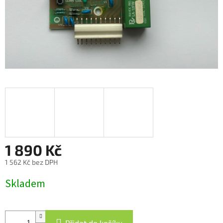
1 890 Kč
1 562 Kč bez DPH
Měrná
Skladem
cena:
Přidat do košíku