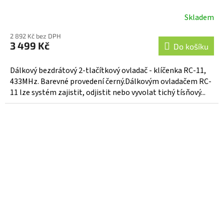
Skladem
Průměrné
hodnocení
2 892 Kč bez DPH
produktu
3 499 Kč
Do košíku
je
4,0
Dálkový bezdrátový 2-tlačítkový ovladač - klíčenka RC-11,
z
433MHz. Barevné provedení černý.Dálkovým ovladačem RC-
5
11 lze systém zajistit, odjistit nebo vyvolat tichý tísňový...
hvězdiček.