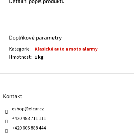
Detailní popis produktu
Doplňkové parametry
Kategorie
:
Klasické auto a moto alarmy
Hmotnost
:
1 kg
Z
á
p
a
Kontakt
t
í
eshop
@
elcar.cz
+420 483 711 111
+420 606 888 444