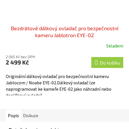
Bezdrátové dálkový ovladač pro bezpečnostní
kameru Jablotron EYE-02
Skladem
Průměrné
hodnocení
2 065 Kč bez DPH
produktu
2 499 Kč
Do košíku
je
5,0
Originální dálkový ovladač pro bezpečnostní kameru
z
Jablocom / Noabe EYE-02.Dálkový ovladač lze
5
naprogramovat ke kameře EYE-02 jako náhradní nebo
hvězdiček.
doplňkový ovladač.
Popis
Diskuze