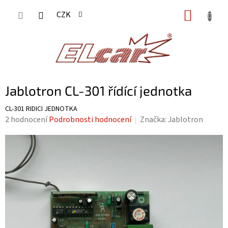
Přejít
NÁKUP
CZK
na
KOŠÍK
obsah
Jablotron CL-301 řídící jednotka
CL-301 RIDICI JEDNOTKA
Průměrné
2 hodnocení
Podrobnosti hodnocení
Značka:
Jablotron
hodnocení
produktu
je
5,0
z
5
hvězdiček.