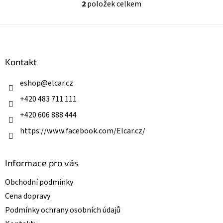
2
položek celkem
O
v
l
Z
á
á
d
p
a
a
Kontakt
c
t
í
í
eshop
@
elcar.cz
p
r
+420 483 711 111
v
k
+420 606 888 444
y
v
https://www.facebook.com/Elcar.cz/
ý
p
i
Informace pro vás
s
u
Obchodní podmínky
Cena dopravy
Podmínky ochrany osobních údajů