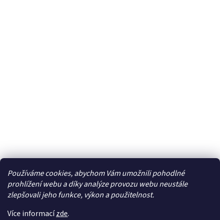
Používáme cookies, abychom Vám umožnili pohodlné
Facebook
prohlížení webu a díky analýze provozu webu neustále
zlepšovali jeho funkce, výkon a použitelnost.
Více informací
zde
.
Vytvořil Shoptet
| Připravil
LemitoMedia s.r.o.