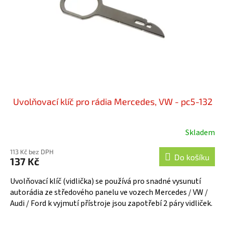
Uvolňovací klíč pro rádia Mercedes, VW - pc5-132
Skladem
Průměrné
hodnocení
113 Kč bez DPH
produktu
Do košíku
137 Kč
je
5,0
Uvolňovací klíč (vidlička) se používá pro snadné vysunutí
z
autorádia ze středového panelu ve vozech Mercedes / VW /
5
Audi / Ford k vyjmutí přístroje jsou zapotřebí 2 páry vidliček.
hvězdiček.