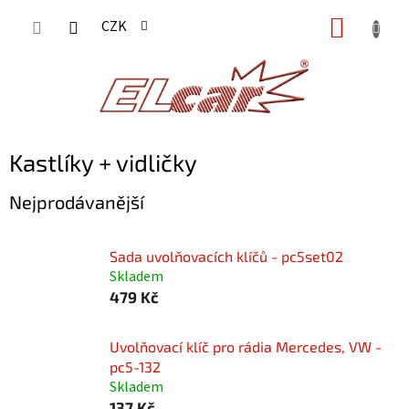
Přejít
NÁKUP
CZK
na
KOŠÍK
obsah
Kastlíky + vidličky
Nejprodávanější
Sada uvolňovacích klíčů - pc5set02
Skladem
479 Kč
Uvolňovací klíč pro rádia Mercedes, VW -
pc5-132
Skladem
137 Kč