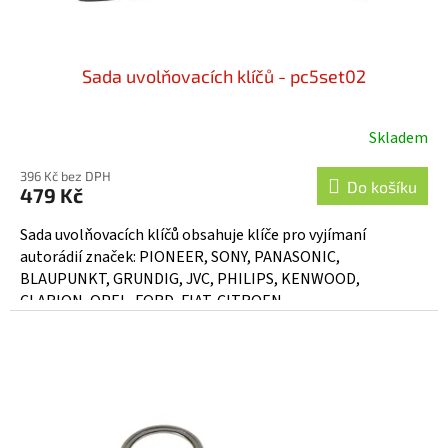
ů
Sada uvolňovacích klíčů - pc5set02
Skladem
396 Kč bez DPH
Do košíku
479 Kč
Sada uvolňovacích klíčů obsahuje klíče pro vyjímaní
autorádií značek: PIONEER, SONY, PANASONIC,
BLAUPUNKT, GRUNDIG, JVC, PHILIPS, KENWOOD,
CLARION, OPEL, FORD, FIAT, CITROEN,...