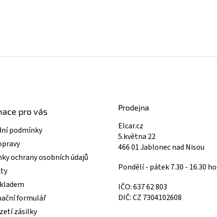
Prodejna
mace pro vás
Elcar.cz
ní podmínky
5.května 22
opravy
466 01 Jablonec nad Nisou
ky ochrany osobních údajů
Pondělí - pátek 7.30 - 16.30 ho
ty
skladem
IČO: 637 62 803
DIČ: CZ 7304102608
ační formulář
etí zásilky