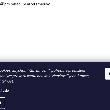
ář pro odstoupení od smlouvy
ookies, abychom Vám umožnili pohodlné prohlížení
analýze provozu webu neustále zlepšovali jeho funkce,
itelnost.
cí
zde
.
í
modely, autorádia, navigace, alarmy, domácí audio
. Všechna prá