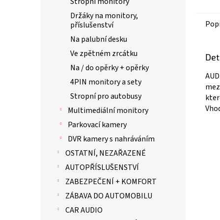
Stropní monitory
Držáky na monitory,
Pop
příslušenství
Na palubní desku
Ve zpětném zrcátku
Det
Na / do opěrky + opěrky
AUDI
4PIN monitory a sety
mezi
Stropní pro autobusy
kter
Vhod
Multimediální monitory
Parkovací kamery
DVR kamery s nahráváním
OSTATNÍ, NEZAŘAZENÉ
AUTOPŘÍSLUŠENSTVÍ
ZABEZPEČENÍ + KOMFORT
ZÁBAVA DO AUTOMOBILU
CAR AUDIO