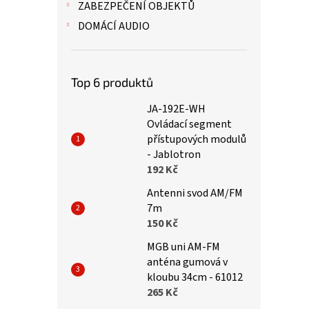
ZABEZPEČENÍ OBJEKTŮ
DOMÁCÍ AUDIO
Top 6 produktů
JA-192E-WH
Ovládací segment
přístupových modulů
- Jablotron
192 Kč
Antenni svod AM/FM
7m
150 Kč
MGB uni AM-FM
anténa gumová v
kloubu 34cm - 61012
265 Kč