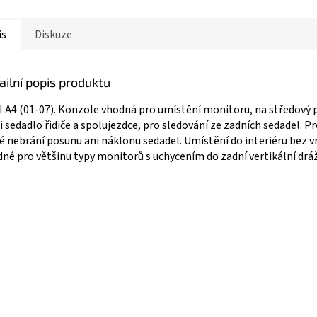
is
Diskuze
ailní popis produktu
 A4 (01-07). Konzole vhodná pro umístění monitoru, na středový 
 sedadlo řidiče a spolujezdce, pro sledování ze zadních sedadel. P
é nebrání posunu ani náklonu sedadel. Umístění do interiéru bez vr
né pro většinu typy monitorů s uchycením do zadní vertikální dráž