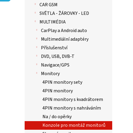
p
hvězdič
CAR GSM
a
n
SVĚTLA - ŽÁROVKY - LED
e
MULTIMÉDIA
l
CarPlay a Android auto
Multimediální adaptéry
Příslušenství
DVD, USB, DVB-T
Navigace/GPS
Monitory
4PIN monitory sety
4PIN monitory
4PIN monitory s kvadrátorem
4PIN monitory s nahráváním
Na / do opěrky
Konzole pro montáž monitorů