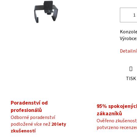
ek.
Konzole
Výrobce
Detailn
TISK
Poradenství od
95% spokojenýc
profesionálů
zákazníků
Odborné poradenství
Ověřeno zkušenost
podložené více než
20 lety
potvrzeno recenze
zkušeností