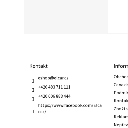
Z
á
p
a
t
Kontakt
Infor
í
Obchod
eshop
@
elcar.cz
Cena d
+420 483 711 111
Podmín
+420 606 888 444
Kontak
https://www.facebook.com/Elca
Zboží 
r.cz/
Reklam
Nepřevz