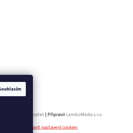
Souhlasím
Vytvořil Shoptet
| Připravil
LemitoMedia s.r.o.
va vyhrazena.
Upravit nastavení cookies