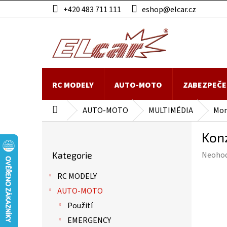
Přejít
+420 483 711 111
eshop@elcar.cz
na
obsah
RC MODELY
AUTO-MOTO
ZABEZPEČE
AUTO-MOTO
MULTIMÉDIA
Mon
Domů
P
Kon
o
Přeskočit
s
Průmě
Kategorie
Neoho
kategorie
t
hodnoc
r
RC MODELY
produk
a
je
AUTO-MOTO
n
0,0
n
Použití
z
í
EMERGENCY
5