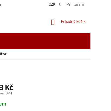
CZK
Přihlášení
OCHRANY OSOBNÍCH ÚDAJŮ
KONTAKTY
ZBOŽÍ SKLADE
NÁKUPNÍ
Prázdný košík
KOŠÍK
itor
3 Kč
 bez DPH
dem