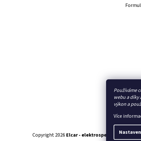
Formul
Používáme c
webu a díky 
výkon a použ
Více informa
Nastaven
Copyright 2026
Elcar - elektrospecialista - RC 