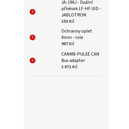
JA-196J - Duální
přívěsek LF-HF UID -
JABLOTRON
155 Kč
Ochranny oplet
4mm - role
987 Kč
CANM8-PULSE CAN
Bus adapter
1 871 Kč