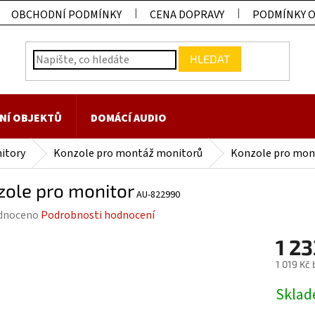
OBCHODNÍ PODMÍNKY
CENA DOPRAVY
PODMÍNKY 
HLEDAT
NÍ OBJEKTŮ
DOMÁCÍ AUDIO
itory
Konzole pro montáž monitorů
Konzole pro mon
zole pro monitor
AU-822990
rné
dnoceno
Podrobnosti hodnocení
ení
1 23
tu
1 019 Kč
Měrná
Skla
cena: