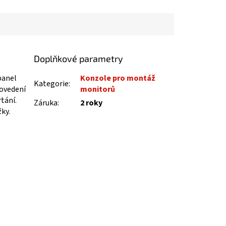
Doplňkové parametry
panel
Konzole pro montáž
Kategorie
:
rovedení
monitorů
tání.
Záruka
:
2 roky
ky.