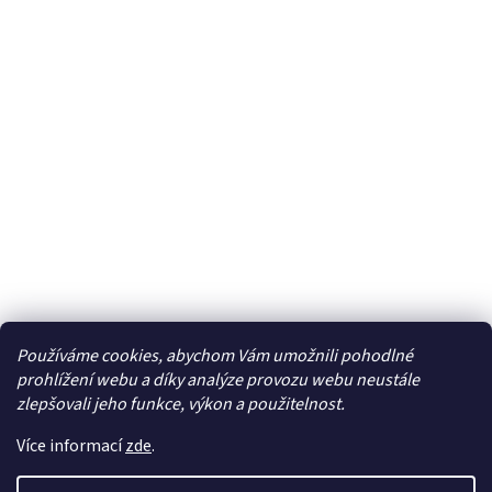
Používáme cookies, abychom Vám umožnili pohodlné
Facebook
prohlížení webu a díky analýze provozu webu neustále
zlepšovali jeho funkce, výkon a použitelnost.
Více informací
zde
.
Vytvořil Shoptet
| Připravil
LemitoMedia s.r.o.