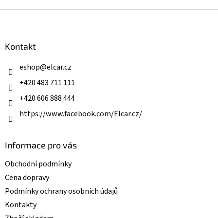
Z
á
p
a
Kontakt
t
í
eshop
@
elcar.cz
+420 483 711 111
+420 606 888 444
https://www.facebook.com/Elcar.cz/
Informace pro vás
Obchodní podmínky
Cena dopravy
Podmínky ochrany osobních údajů
Kontakty