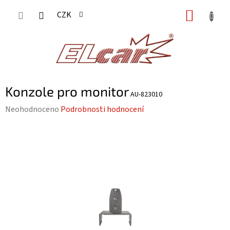
Přejít
NÁKUP
CZK
na
KOŠÍK
obsah
Konzole pro monitor
AU-823010
Průměrné
Neohodnoceno
Podrobnosti hodnocení
hodnocení
produktu
je
0,0
z
5
hvězdiček.