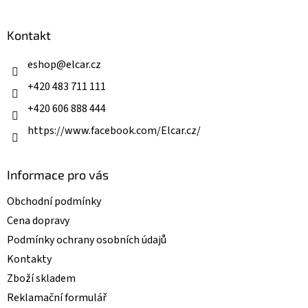
á
p
a
Kontakt
t
í
eshop
@
elcar.cz
+420 483 711 111
+420 606 888 444
https://www.facebook.com/Elcar.cz/
Informace pro vás
Obchodní podmínky
Cena dopravy
Podmínky ochrany osobních údajů
Kontakty
Zboží skladem
Reklamační formulář