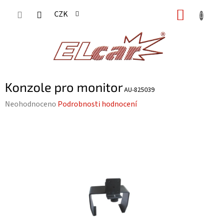
Přejít
NÁKUP
CZK
na
KOŠÍK
obsah
Konzole pro monitor
AU-825039
Průměrné
Neohodnoceno
Podrobnosti hodnocení
hodnocení
produktu
je
0,0
z
5
hvězdiček.