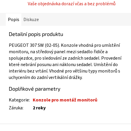
Vaše objednávka dorazí včas a bez problémů
Popis
Diskuze
Detailní popis produktu
PEUGEOT 307 SW (02-05). Konzole vhodná pro umístění
monitoru, na středový panel mezi sedadlo řidiče a
spolujezdce, pro sledování ze zadních sedadel. Provedení
které nebrání posunu ani náklonu sedadel. Umístění do
interiéru bez vrtání. Vhodné pro většinu typy monitorů s
uchycením do zadní vertikální drážky.
Doplňkové parametry
Kategorie
:
Konzole pro montáž monitorů
Záruka
:
2 roky
Z