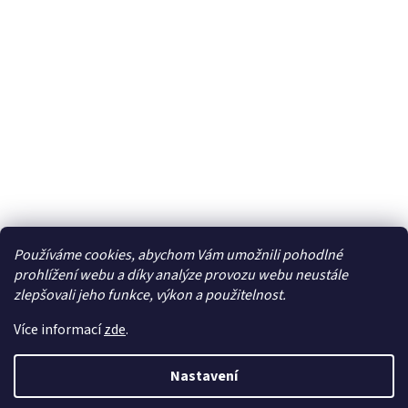
Používáme cookies, abychom Vám umožnili pohodlné
Facebook
prohlížení webu a díky analýze provozu webu neustále
zlepšovali jeho funkce, výkon a použitelnost.
Více informací
zde
.
Vytvořil Shoptet
| Připravil
LemitoMedia s.r.o.
Nastavení
Copyright 2026
Elcar - elektrospecialista - RC modely,