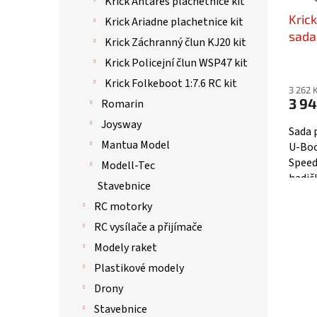
Krick Antares plachetnice kit
ů
u
Kric
k
Krick Ariadne plachetnice kit
t
sada
Krick Záchranný člun KJ20 kit
ů
Krick Policejní člun WSP47 kit
Krick Folkeboot 1:7.6 RC kit
3 262 
3 94
Romarin
Joysway
Sada 
Mantua Model
U-Boo
Speed
Modell-Tec
hadič
Stavebnice
řízení
RC motorky
RC vysílače a přijímače
Modely raket
Plastikové modely
Drony
Stavebnice