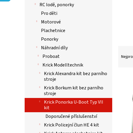
p
RC lodě, ponorky
a
n
Pro děti
e
Motorové
l
Plachetnice
Ponorky
Náhradní díly
Ř
a
Proboat
Nejpro
z
Krick Modelltechnik
e
Krick Alexandra kit bez parního
n
V
stroje
í
ý
Krick Borkum kit bez parního
p
p
stroje
r
i
o
s
Krick Ponorka U-Boot Typ VII
d
kit
p
u
r
Doporučené příslušenství
k
o
Krick Policejní člun HE 4 kit
t
d