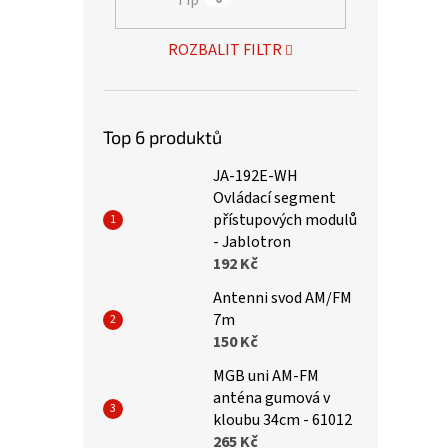
ROZBALIT FILTR
Top 6 produktů
JA-192E-WH
Ovládací segment
přístupových modulů
- Jablotron
192 Kč
Antenni svod AM/FM
7m
150 Kč
MGB uni AM-FM
anténa gumová v
kloubu 34cm - 61012
265 Kč