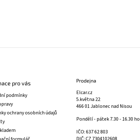
Prodejna
mace pro vás
Elcar.cz
ní podmínky
5.května 22
opravy
466 01 Jablonec nad Nisou
ky ochrany osobních údajů
Pondělí - pátek 7.30 - 16.30 ho
ty
skladem
IČO: 637 62 803
DIČ: CZ 7304102608
ační formulář