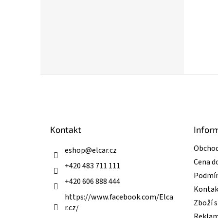
Z
á
p
a
t
Kontakt
Infor
í
Obchod
eshop
@
elcar.cz
Cena d
+420 483 711 111
Podmín
+420 606 888 444
Kontak
https://www.facebook.com/Elca
Zboží 
r.cz/
Reklam