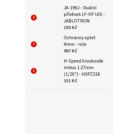
JA-196J - Duální
přívěsek LF-HF UID -
JABLOTRON
155 Kč
Ochranny oplet
4mm - role
987 Kč
H-Speed šroubovák
imbus 1.27mm
(1/20") - HSPZ318
151 Kč