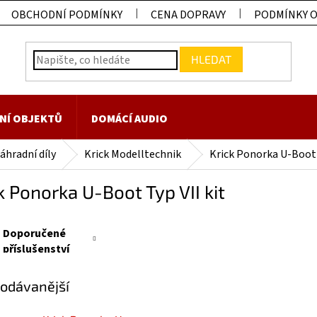
OBCHODNÍ PODMÍNKY
CENA DOPRAVY
PODMÍNKY 
HLEDAT
NÍ OBJEKTŮ
DOMÁCÍ AUDIO
áhradní díly
Krick Modelltechnik
Krick Ponorka U-Boot 
k Ponorka U-Boot Typ VII kit
Doporučené
příslušenství
odávanější