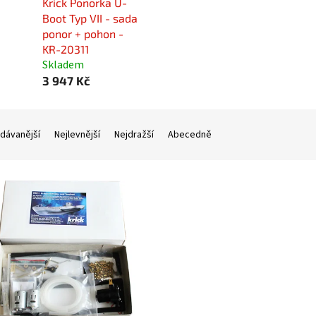
Krick Ponorka U-
Boot Typ VII - sada
ponor + pohon -
KR-20311
Skladem
3 947 Kč
dávanější
Nejlevnější
Nejdražší
Abecedně