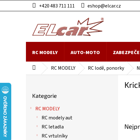
Přejít
+420 483 711 111
eshop@elcar.cz
na
obsah
RC MODELY
AUTO-MOTO
ZABEZPEČE
RC MODELY
RC lodě, ponorky
N
Domů
P
Kric
o
Přeskočit
s
Kategorie
kategorie
t
r
RC MODELY
a
RC modely aut
n
Nejpr
n
RC letadla
í
RC vrtulníky