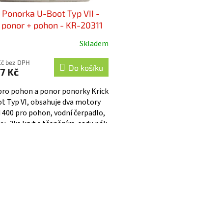
k Ponorka U-Boot Typ VII -
 ponor + pohon - KR-20311
Skladem
Kč bez DPH
Do košíku
7 Kč
pro pohon a ponor ponorky Krick
t Typ VI, obsahuje dva motory
 400 pro pohon, vodní čerpadlo,
ku, 3ks kryt s těsněním, sadu pák
 s příslušenstvím,...
O
v
l
á
d
a
c
í
p