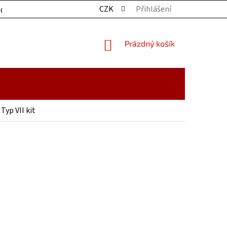
CZK
Přihlášení
OCHRANY OSOBNÍCH ÚDAJŮ
KONTAKTY
ZBOŽÍ SKLADE
NÁKUPNÍ
Prázdný košík
KOŠÍK
Typ VII kit