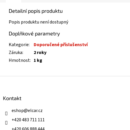
Detailní popis produktu
Popis produktu není dostupný
Doplňkové parametry
Kategorie
:
Doporučené příslušenství
Záruka
:
2 roky
Hmotnost
:
1 kg
Z
á
p
a
Kontakt
t
í
eshop
@
elcar.cz
+420 483 711 111
+420 606 888 444