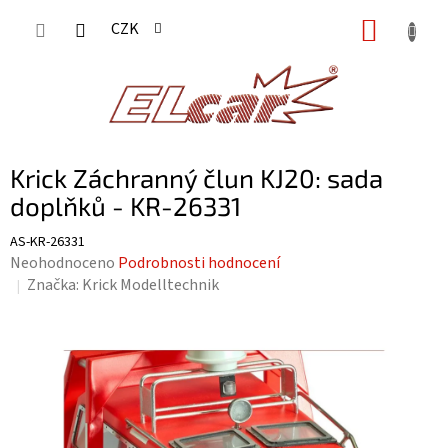
Přejít
NÁKUP
CZK
na
KOŠÍK
obsah
Krick Záchranný člun KJ20: sada
doplňků - KR-26331
AS-KR-26331
Průměrné
Neohodnoceno
Podrobnosti hodnocení
hodnocení
Značka:
Krick Modelltechnik
produktu
je
0,0
z
5
hvězdiček.