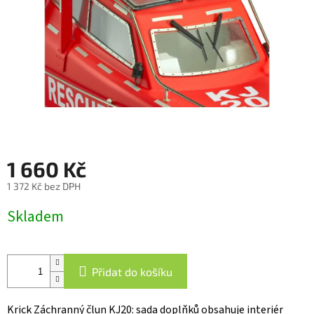
1 660 Kč
1 372 Kč bez DPH
Měrná
Skladem
cena:
Přidat do košíku
Krick Záchranný člun KJ20: sada doplňků obsahuje interiér