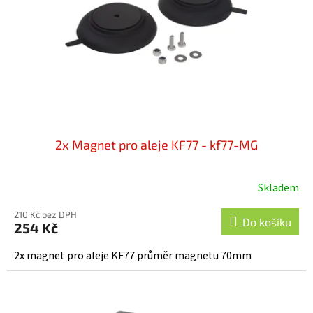
r
ů
o
d
u
k
t
ů
2x Magnet pro aleje KF77 - kf77-MG
Skladem
210 Kč bez DPH
Do košíku
254 Kč
2x magnet pro aleje KF77 průměr magnetu 70mm