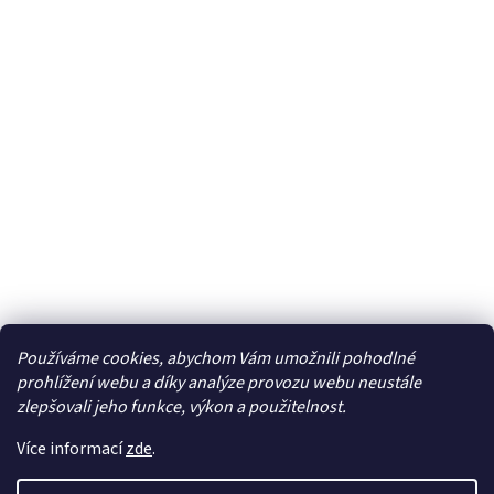
Používáme cookies, abychom Vám umožnili pohodlné
Facebook
prohlížení webu a díky analýze provozu webu neustále
zlepšovali jeho funkce, výkon a použitelnost.
Více informací
zde
.
Vytvořil Shoptet
| Připravil
LemitoMedia s.r.o.