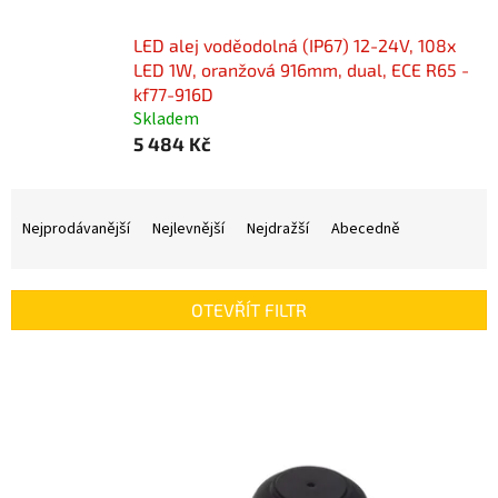
LED alej voděodolná (IP67) 12-24V, 108x
LED 1W, oranžová 916mm, dual, ECE R65 -
kf77-916D
Skladem
5 484 Kč
Ř
a
Nejprodávanější
Nejlevnější
Nejdražší
Abecedně
z
e
n
OTEVŘÍT FILTR
í
p
V
r
ý
o
p
d
i
u
s
k
p
t