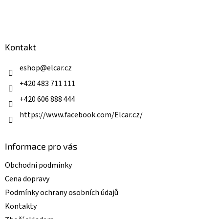
v
l
Z
á
á
d
p
a
a
Kontakt
c
t
í
í
eshop
@
elcar.cz
p
r
+420 483 711 111
v
k
+420 606 888 444
y
v
https://www.facebook.com/Elcar.cz/
ý
p
i
Informace pro vás
s
u
Obchodní podmínky
Cena dopravy
Podmínky ochrany osobních údajů
Kontakty