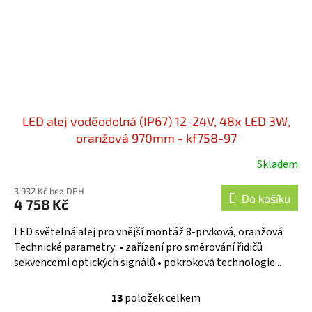
LED alej voděodolná (IP67) 12-24V, 48x LED 3W,
oranžová 970mm - kf758-97
Skladem
3 932 Kč bez DPH
Do košíku
4 758 Kč
LED světelná alej pro vnější montáž 8-prvková, oranžová
Technické parametry: • zařízení pro směrování řidičů
sekvencemi optických signálů • pokroková technologie...
13
položek celkem
O