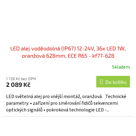
LED alej voděodolná (IP67) 12-24V, 36x LED 1W,
oranžová 628mm, ECE R65 - kf77-628
Skladem
1 726 Kč bez DPH
Do košíku
2 089 Kč
LED světelná alej pro vnější montáž, oranžová. Technické
parametry: • zařízení pro směrování řidičů sekvencemi
optických signálů • pokroková technologie LED -...