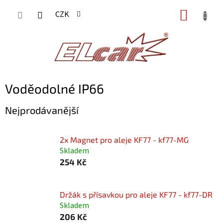
Přejít
NÁKUP
CZK
na
KOŠÍK
obsah
Voděodolné IP66
Nejprodávanější
2x Magnet pro aleje KF77 - kf77-MG
Skladem
254 Kč
Držák s přísavkou pro aleje KF77 - kf77-DR
Skladem
206 Kč