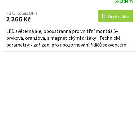
Skladem
1 873 Kč bez DPH
Do košíku
2 266 Kč
LED světelná alej oboustranná pro vnitřní montáž 5-
prvková, oranžová, s magnetickými držáky. Technické
parametry: • zařízení pro upozornování řidičů sekvencemi...