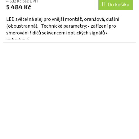
4 532 Kč bez DPH
Do košíku
5 484 Kč
LED světelná alej pro vnější montáž, oranžová, duální
(oboustranná). Technické parametry: • zařízení pro
směrování řidičů sekvencemi optických signálů •
pokroková...