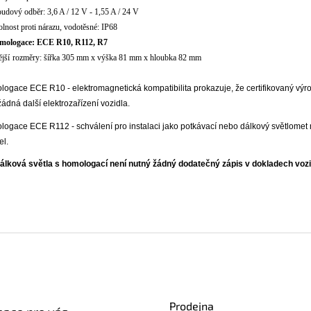
oudov
ý
odběr: 3,6 A / 12 V - 1,55 A / 24 V
olnost proti nárazu, vodot
ěsn
é
:
IP6
8
mologace: ECE R10, R112, R7
ějš
í
rozm
ěry: š
í
řka 305 mm x v
ý
ška 81 mm x hloubka 82 mm
ogace ECE R10 - elektromagnetická kompatibilita prokazuje, že certifikovaný vý
 žádná další elektrozařízení vozidla.
logace ECE R112 -
schv
álení pro instalaci jako potkávací nebo dálkový sv
ětlomet
el.
á
lkov
á
světla s homologac
í
nen
í
nutn
ý
ž
á
dn
ý
dodatečn
ý
z
á
pis v dokladech vozi
Prodejna