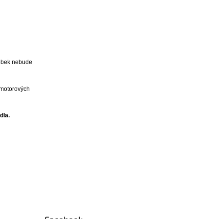
robek nebude
 motorov
ých
dla.