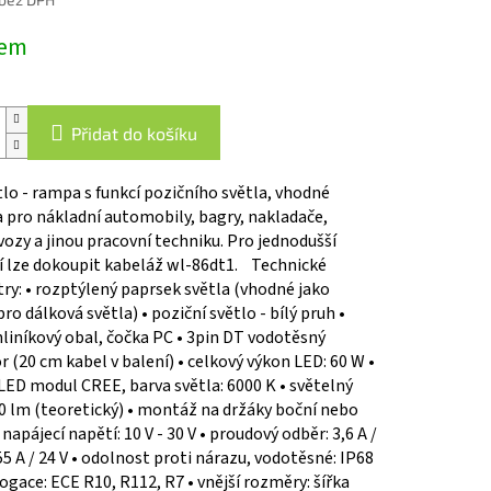
dem
Přidat do košíku
lo - rampa s funkcí pozičního světla, vhodné
 pro nákladní automobily, bagry, nakladače,
vozy a jinou pracovní techniku. Pro jednodušší
í lze dokoupit kabeláž wl-86dt1. Technické
y: • rozptýlený paprsek světla (vhodné jako
pro dálková světla) • poziční světlo - bílý pruh •
liníkový obal, čočka PC • 3pin DT vodotěsný
 (20 cm kabel v balení) • celkový výkon LED: 60 W •
LED modul CREE, barva světla: 6000 K • světelný
0 lm (teoretický) • montáž na držáky boční nebo
 napájecí napětí: 10 V - 30 V • proudový odběr: 3,6 A /
,55 A / 24 V • odolnost proti nárazu, vodotěsné: IP68
gace: ECE R10, R112, R7 • vnější rozměry: šířka