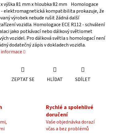
x výška 81 mm x hloubka 82 mm Homologace
 - elektromagnetická kompatibilita prokazuje, že
ovaný výrobek nebude rušit žádná další
zařízení vozidla. Homologace ECE R112 - schválení
alaci jako potkávací nebo dálkový světlomet
ých vozidel. Pro dálková světla s homologací není
dný dodatečný zápis v dokladech vozidla.
í informace
ZEPTAT SE
HLÍDAT
SDÍLET
h
Rychlé a spolehlivé
doručení
mi,
Vaše objednávka dorazí
mi
včas a bez problémů