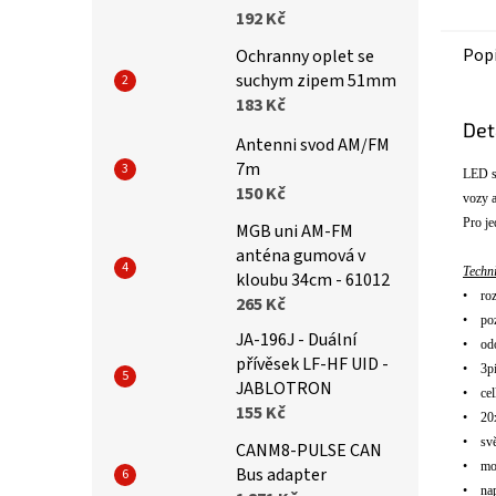
192 Kč
Pop
Ochranny oplet se
suchym zipem 51mm
183 Kč
Det
Antenni svod AM/FM
7m
LED 
150 Kč
vozy a
Pro j
MGB uni AM-FM
anténa gumová v
T
echn
kloubu 34cm - 61012
•
ro
265 Kč
•
po
JA-196J - Duální
•
od
přívěsek LF-HF UID -
•
3p
JABLOTRON
•
ce
155 Kč
•
20
•
sv
CANM8-PULSE CAN
•
mo
Bus adapter
•
na