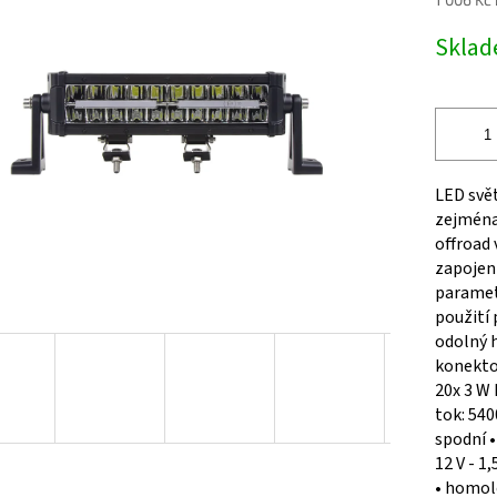
Měrná
Skla
cena:
ek.
LED svět
zejména
offroad 
zapojen
parametr
použití 
odolný h
konektor
20x 3 W 
tok: 540
spodní •
12 V - 1
• homolo