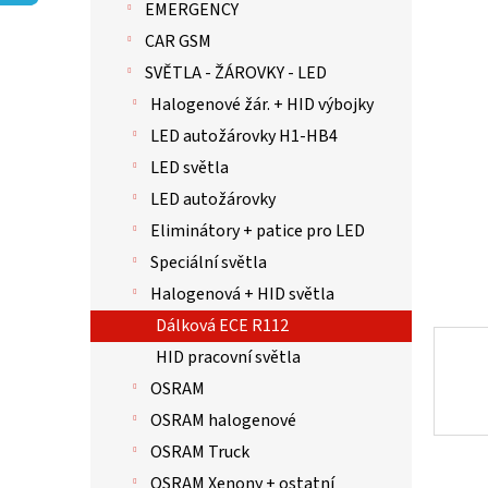
í
EMERGENCY
0,0
p
CAR GSM
z
a
5
n
SVĚTLA - ŽÁROVKY - LED
hvězdič
e
Halogenové žár. + HID výbojky
l
LED autožárovky H1-HB4
LED světla
LED autožárovky
Eliminátory + patice pro LED
Speciální světla
Halogenová + HID světla
Dálková ECE R112
HID pracovní světla
OSRAM
OSRAM halogenové
OSRAM Truck
OSRAM Xenony + ostatní