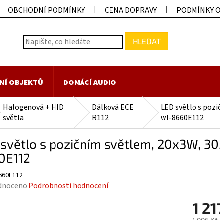
OBCHODNÍ PODMÍNKY
CENA DOPRAVY
PODMÍNKY 
HLEDAT
NÍ OBJEKTŮ
DOMÁCÍ AUDIO
Halogenová + HID
Dálková ECE
LED světlo s poz
světla
R112
wl-8660E112
 světlo s pozičním světlem, 20x3W, 3
0E112
660E112
rné
dnoceno
Podrobnosti hodnocení
ení
1 21
tu
1 006 Kč