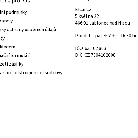
mace pro vás
Elcar.cz
ní podmínky
5.května 22
opravy
466 01 Jablonec nad Nisou
ky ochrany osobních údajů
Pondělí - pátek 7.30 - 16.30 ho
ty
skladem
IČO: 637 62 803
DIČ: CZ 7304102608
ační formulář
etí zásilky
ář pro odstoupení od smlouvy