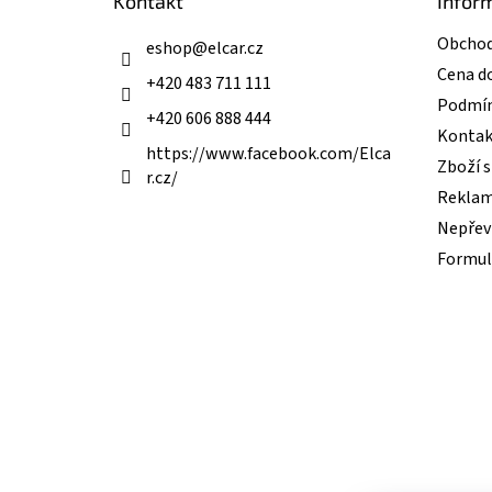
Kontakt
Infor
í
Obchod
eshop
@
elcar.cz
Cena d
+420 483 711 111
Podmín
+420 606 888 444
Kontak
https://www.facebook.com/Elca
Zboží 
r.cz/
Reklam
Nepřevz
Formul