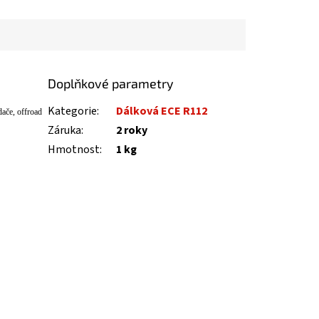
Doplňkové parametry
Kategorie
:
Dálková ECE R112
da
če, offroad
Záruka
:
2 roky
Hmotnost
:
1 kg