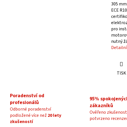
305 mm 
ECE R10
certifik
elektro
pro inst
motorov
nutný žá
Detailn
TISK
Poradenství od
95% spokojenýc
profesionálů
zákazníků
Odborné poradenství
Ověřeno zkušenost
podložené více než
20 lety
potvrzeno recenze
zkušeností