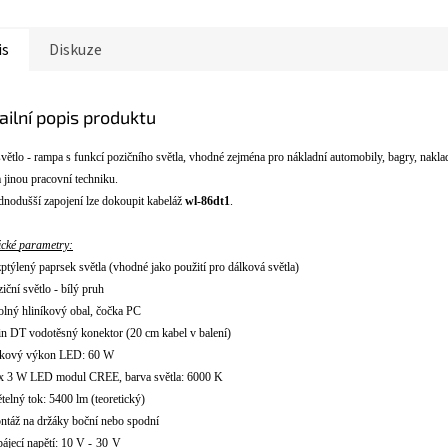
is
Diskuze
ailní popis produktu
sv
ětlo - rampa s funkc
í
pozičn
í
ho světla
, vhodné zejména pro nákladní automobily, bagry, nakla
 jinou pracovn
í techniku.
ednodušš
í
zapojen
í
lze dokoupit kabel
á
ž
wl-86dt1
.
ické
parametry
:
zpt
ý
len
ý
paprsek světla (vhodn
é
jako použit
í
pro d
á
lkov
á
světla)
zičn
í
světlo - b
í
l
ý
pruh
olný hliníkový obal
, čočka PC
in DT vodotěsn
ý
konektor (20 cm kabel v balen
í
)
lkov
ý
v
ý
kon LED: 60 W
x
3 W
LED modul
CREE
, barva sv
ětla: 6000 K
ěteln
ý
tok: 5400 lm (teoretick
ý
)
nt
á
ž na drž
á
ky bočn
í
nebo spodn
í
pájecí nap
ět
í
:
10
V
-
30
V