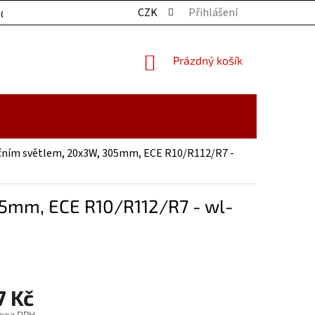
CZK
Přihlášení
OCHRANY OSOBNÍCH ÚDAJŮ
KONTAKTY
ZBOŽÍ SKLADE
NÁKUPNÍ
Prázdný košík
KOŠÍK
ičním světlem, 20x3W, 305mm, ECE R10/R112/R7 -
05mm, ECE R10/R112/R7 - wl-
7 Kč
 bez DPH