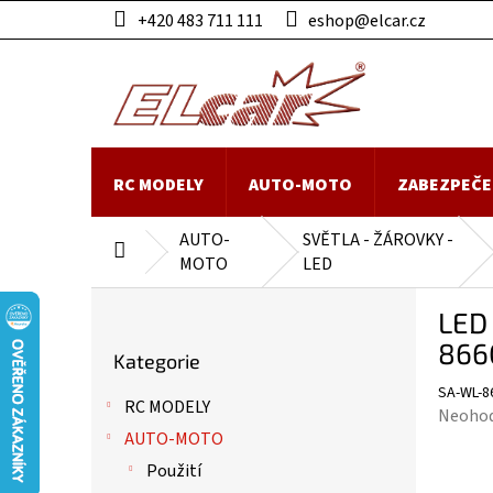
Přejít
+420 483 711 111
eshop@elcar.cz
na
obsah
RC MODELY
AUTO-MOTO
ZABEZPEČE
AUTO-
SVĚTLA - ŽÁROVKY -
Domů
MOTO
LED
P
LED
o
Přeskočit
s
866
Kategorie
kategorie
t
SA-WL-8
r
RC MODELY
Průmě
Neoho
a
AUTO-MOTO
hodnoc
n
produk
n
Použití
je