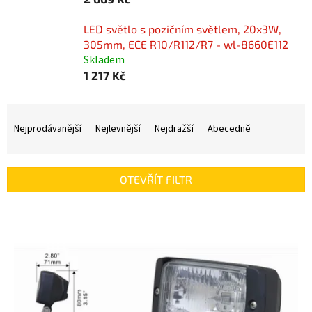
LED světlo s pozičním světlem, 20x3W,
305mm, ECE R10/R112/R7 - wl-8660E112
Skladem
1 217 Kč
Ř
a
Nejprodávanější
Nejlevnější
Nejdražší
Abecedně
z
e
n
OTEVŘÍT FILTR
í
p
V
r
ý
o
p
d
i
u
s
k
p
t
r
ů