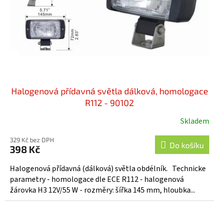
o
d
u
k
t
ů
Halogenová přídavná světla dálková, homologace
R112 - 90102
Skladem
329 Kč bez DPH
Do košíku
398 Kč
Halogenová přídavná (dálková) světla obdélník. Technicke
parametry - homologace dle ECE R112 - halogenová
žárovka H3 12V/55 W - rozměry: šířka 145 mm, hloubka...