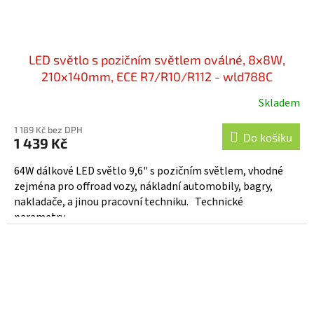
LED světlo s pozičním světlem oválné, 8x8W,
210x140mm, ECE R7/R10/R112 - wld788C
Skladem
Průměrné
hodnocení
1 189 Kč bez DPH
produktu
Do košíku
1 439 Kč
je
5,0
64W dálkové LED světlo 9,6" s pozičním světlem, vhodné
z
zejména pro offroad vozy, nákladní automobily, bagry,
5
nakladače, a jinou pracovní techniku. Technické
hvězdiček.
parametry...