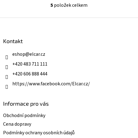
5
položek celkem
O
v
l
Z
á
á
d
p
a
a
Kontakt
c
t
í
í
eshop
@
elcar.cz
p
r
+420 483 711 111
v
k
+420 606 888 444
y
v
https://www.facebook.com/Elcar.cz/
ý
p
i
Informace pro vás
s
u
Obchodní podmínky
Cena dopravy
Podmínky ochrany osobních údajů