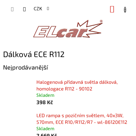
Přejít
NÁKUP
CZK
na
KOŠÍK
obsah
Dálková ECE R112
Nejprodávanější
Halogenová přídavná světla dálková,
homologace R112 - 90102
Skladem
398 Kč
LED rampa s pozičním světlem, 40x3W,
570mm, ECE R10/R112/R7 - wl-86120E112
Skladem
2 669 Kč