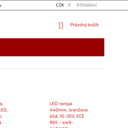
CZK
Přihlášení
OCHRANY OSOBNÍCH ÚDAJŮ
KONTAKTY
ZBOŽÍ SKLADE
NÁKUPNÍ
Prázdný košík
KOŠÍK
a,
LED rampa
LED,
440mm, oranžovo
,
bílá, 10-30V, ECE
á
R65 - sre9-