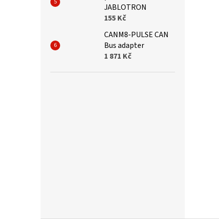
JABLOTRON
155 Kč
CANM8-PULSE CAN
Bus adapter
1 871 Kč