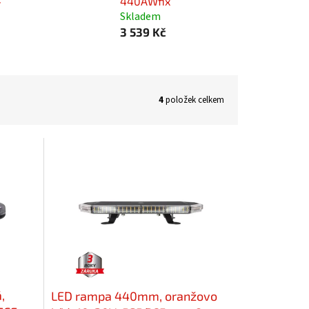
-
440AWfix
Skladem
3 539 Kč
4
položek celkem
,
LED rampa 440mm, oranžovo