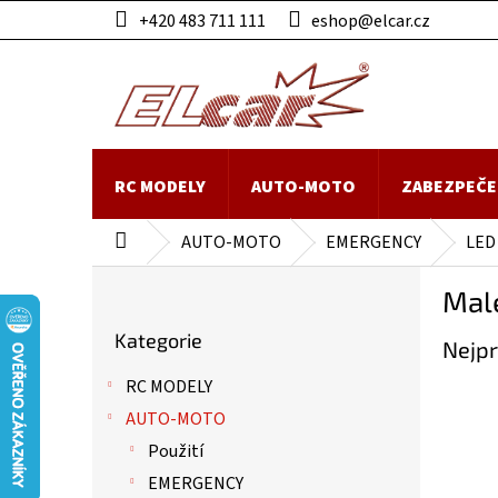
Přejít
+420 483 711 111
eshop@elcar.cz
na
obsah
RC MODELY
AUTO-MOTO
ZABEZPEČE
AUTO-MOTO
EMERGENCY
LED
Domů
P
Mal
o
Přeskočit
s
Kategorie
kategorie
Nejpr
t
r
RC MODELY
a
AUTO-MOTO
n
n
Použití
í
EMERGENCY