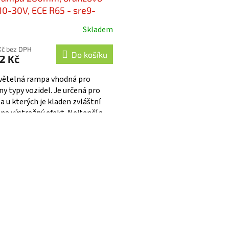
 10-30V, ECE R65 - sre9-
AWfix
Skladem
Kč bez DPH
Do košíku
2 Kč
větelná rampa vhodná pro
ny typy vozidel. Je určená pro
a u kterých je kladen zvláštní
 na výstražný efekt. Nejtenčí a
čí LED rampa na trhu,...
O
v
l
á
d
a
c
í
p
r
v