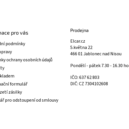
Prodejna
mace pro vás
Elcar.cz
ní podmínky
5.května 22
opravy
466 01 Jablonec nad Nisou
ky ochrany osobních údajů
Pondělí - pátek 7.30 - 16.30 ho
ty
skladem
IČO: 637 62 803
DIČ: CZ 7304102608
ační formulář
etí zásilky
ář pro odstoupení od smlouvy