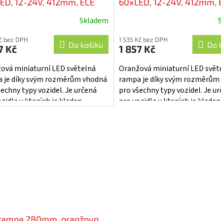
ED, 12-24V, 412mm, ECE
60xLED, 12-24V, 412mm, 
 pevná montáž - sre2-
R65, pevná montáž - sre2
Skladem
ixH
869fix
Kč bez DPH
1 535 Kč bez DPH
Do košíku
Do 
7 Kč
1 857 Kč
ová miniaturní LED světelná
Oranžová miniaturní LED svět
 je díky svým rozměrům vhodná
rampa je díky svým rozměrům
šechny typy vozidel. Je určená
pro všechny typy vozidel. Je u
zidla u kterých je kladen
pro vozidla u kterých je kladen
ní důraz na výstražný efekt....
zvláštní důraz na výstražný efek
rampa 280mm, oranžovo