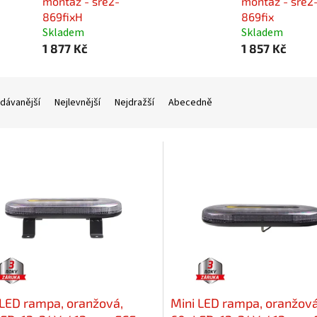
montáž - sre2-
montáž - sre2
869fixH
869fix
Skladem
Skladem
1 877 Kč
1 857 Kč
dávanější
Nejlevnější
Nejdražší
Abecedně
 LED rampa, oranžová,
Mini LED rampa, oranžová