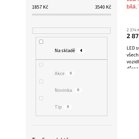
bílá,
1857
Kč
3540
Kč
280
2 374 
2 87
LED s
Na skladě
4
všech
vozidl
důraz
Akce
0
nejleh
Novinka
0
Tip
0