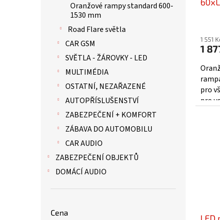
t
60xL
Oranžové rampy standard 600-
ů
R65,
1530 mm
869f
Road Flare světla
1 551 
CAR GSM
1 87
SVĚTLA - ŽÁROVKY - LED
Oranž
MULTIMÉDIA
rampa
OSTATNÍ, NEZAŘAZENÉ
pro v
pro vo
AUTOPŘÍSLUŠENSTVÍ
zvlášt
ZABEZPEČENÍ + KOMFORT
ZÁBAVA DO AUTOMOBILU
CAR AUDIO
ZABEZPEČENÍ OBJEKTŮ
DOMÁCÍ AUDIO
Cena
LED 