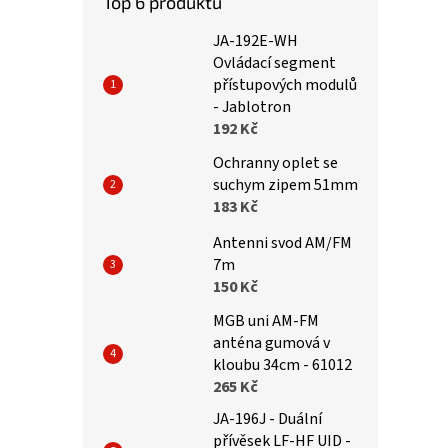
Top 6 produktů
JA-192E-WH
Ovládací segment
přístupových modulů
- Jablotron
192 Kč
Ochranny oplet se
suchym zipem 51mm
183 Kč
Antenni svod AM/FM
7m
150 Kč
MGB uni AM-FM
anténa gumová v
kloubu 34cm - 61012
265 Kč
JA-196J - Duální
přívěsek LF-HF UID -