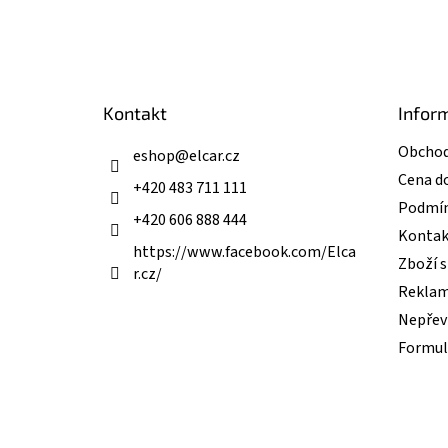
Z
á
p
a
t
Kontakt
Infor
í
Obchod
eshop
@
elcar.cz
Cena d
+420 483 711 111
Podmín
+420 606 888 444
Kontak
https://www.facebook.com/Elca
Zboží 
r.cz/
Reklam
Nepřevz
Formul