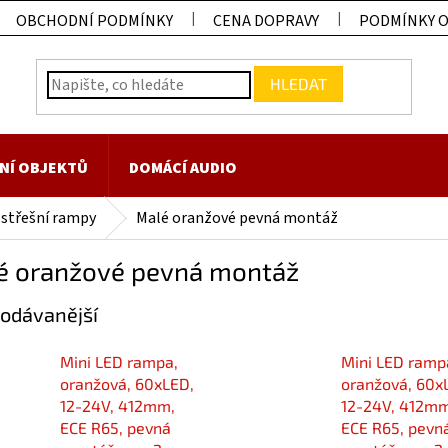
OBCHODNÍ PODMÍNKY
CENA DOPRAVY
PODMÍNKY 
HLEDAT
NÍ OBJEKTŮ
DOMÁCÍ AUDIO
 střešní rampy
Malé oranžové pevná montáž
é oranžové pevná montáž
odávanější
Mini LED rampa,
Mini LED ramp
oranžová, 60xLED,
oranžová, 60x
12-24V, 412mm,
12-24V, 412mm
ECE R65, pevná
ECE R65, pevn