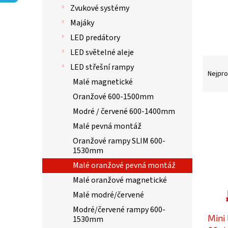
p
Zvukové systémy
a
n
Majáky
e
LED predátory
l
LED světelné aleje
Ř
LED střešní rampy
a
Nejpro
Malé magnetické
z
e
Oranžové 600-1500mm
n
V
Modré / červené 600-1400mm
í
ý
Malé pevná montáž
p
p
r
i
Oranžové rampy SLIM 600-
o
1530mm
s
d
p
Malé oranžové pevná montáž
u
r
Malé oranžové magnetické
k
o
t
Malé modré/červené
d
ů
u
Modré/červené rampy 600-
Mini
k
1530mm