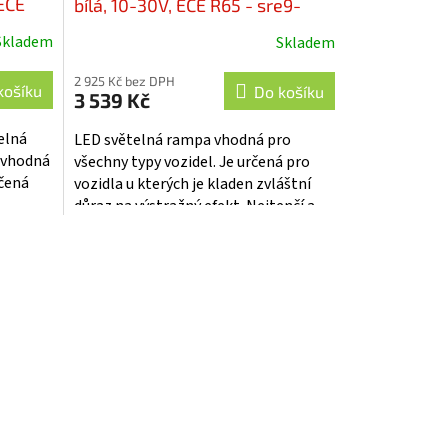
ECE
bílá, 10-30V, ECE R65 - sre9-
-
440AWfix
Skladem
Skladem
2 925 Kč bez DPH
košíku
Do košíku
3 539 Kč
elná
LED světelná rampa vhodná pro
 vhodná
všechny typy vozidel. Je určená pro
rčená
vozidla u kterých je kladen zvláštní
důraz na výstražný efekt. Nejtenčí a
t....
nejlehčí LED rampa na trhu,...