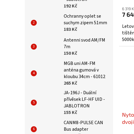
192 Kč
6 319 
7 64
Ochranny oplet se
suchym zipem 51mm
Letov
183 Kč
tiště
5000k
Antenni svod AM/FM
7m
150 Kč
MGB uni AM-FM
anténa gumová v
kloubu 34cm - 61012
265 Kč
JA-196J - Duální
přívěsek LF-HF UID -
JABLOTRON
155 Kč
Nyto
dvoji
CANM8-PULSE CAN
Bus adapter