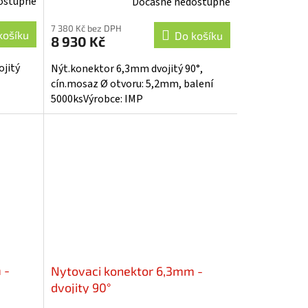
ostupné
Dočasně nedostupné
7 380 Kč bez DPH
košíku
Do košíku
8 930 Kč
ojitý
Nýt.konektor 6,3mm dvojitý 90°,
cín.mosaz Ø otvoru: 5,2mm, balení
5000ksVýrobce: IMP
 -
Nytovaci konektor 6,3mm -
dvojity 90°