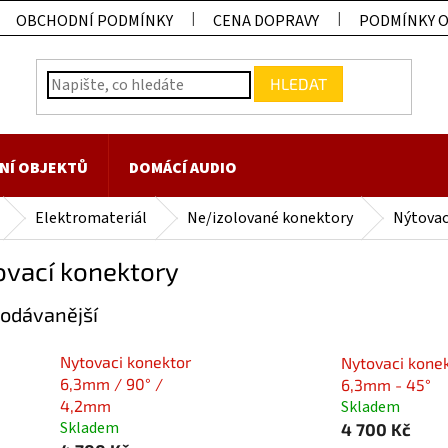
OBCHODNÍ PODMÍNKY
CENA DOPRAVY
PODMÍNKY 
HLEDAT
NÍ OBJEKTŮ
DOMÁCÍ AUDIO
Elektromateriál
Ne/izolované konektory
Nýtovac
ovací konektory
odávanější
Nytovaci konektor
Nytovaci kone
6,3mm / 90° /
6,3mm - 45°
Skladem
4,2mm
Skladem
4 700 Kč