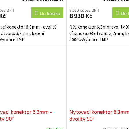
 bez DPH
7 380 Kč bez DPH
Do košíku
Do 
Kč
8 930 Kč
ací konektor 6,3mm - dvojitý
Nýt.konektor 6,3mm dvojitý 90
Ø otvoru: 3,2mm, balení
cín.mosaz Ø otvoru: 3,2mm, b
Výrobce: IMP
5000ksVýrobce: IMP
vaci konektor 6,3mm -
Nytovaci konektor 6,3mm
ty 90°
dvojity 90°