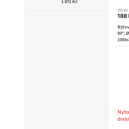
1 871 Kč
155 Kč
188 
Nýtov
90°, 
100ks
Nyto
dvoji