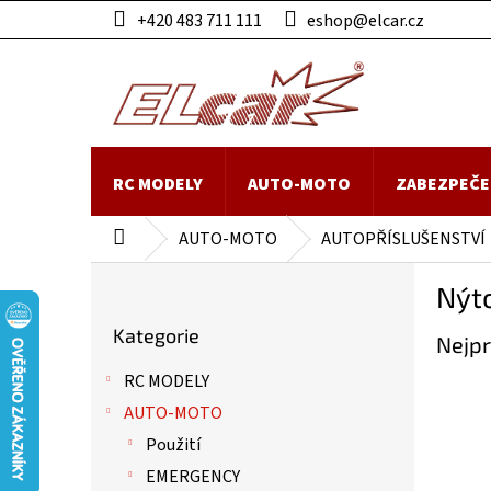
Přejít
+420 483 711 111
eshop@elcar.cz
na
obsah
RC MODELY
AUTO-MOTO
ZABEZPEČE
AUTO-MOTO
AUTOPŘÍSLUŠENSTVÍ
Domů
P
Nýt
o
Přeskočit
s
Kategorie
kategorie
Nejpr
t
r
RC MODELY
a
AUTO-MOTO
n
n
Použití
í
EMERGENCY