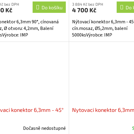
Kč bez DPH
3 884 Kč bez DPH
Do košíku
Do 
00 Kč
4 700 Kč
onektor 6,3mm 90°, cínovaná
Nýtovací konektor 6,3mm - 45
, Ø otvoru: 4,2mm, Balení
cín.mosaz, Ø5,2mm, balení
sVýrobce: IMP
5000ksVýrobce: IMP
vaci konektor 6,3mm - 45°
Nytovaci konektor 6,3mm
Dočasně nedostupné