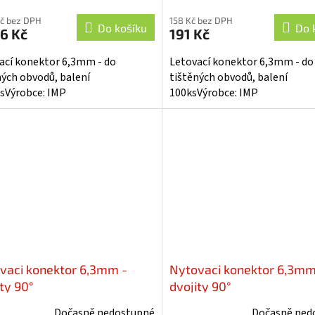
Kč bez DPH
158 Kč bez DPH
Do košíku
Do 
6 Kč
191 Kč
ací konektor 6,3mm - do
Letovací konektor 6,3mm - do
ných obvodů, balení
tištěných obvodů, balení
sVýrobce: IMP
100ksVýrobce: IMP
vaci konektor 6,3mm -
Nytovaci konektor 6,3mm
ty 90°
dvojity 90°
Dočasně nedostupné
Dočasně ned