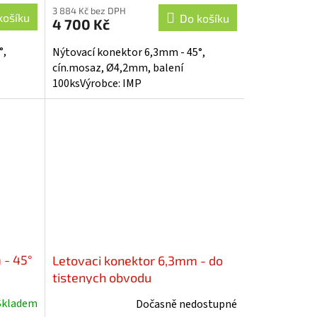
3 884 Kč bez DPH
košíku
Do košíku
4 700 Kč
°,
Nýtovací konektor 6,3mm - 45°,
cín.mosaz, Ø4,2mm, balení
100ksVýrobce: IMP
 - 45°
Letovaci konektor 6,3mm - do
tistenych obvodu
Skladem
Dočasně nedostupné