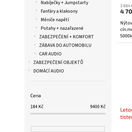
Nabíječky + Jumpstarty
3 884 
4 7
Fanfáry a klaksony
Měniče napětí
Nýtov
Potahy + nazařazené
cín.m
5000k
ZABEZPEČENÍ + KOMFORT
ZÁBAVA DO AUTOMOBILU
CAR AUDIO
ZABEZPEČENÍ OBJEKTŮ
DOMÁCÍ AUDIO
Cena
184
Kč
9400
Kč
Leto
tist