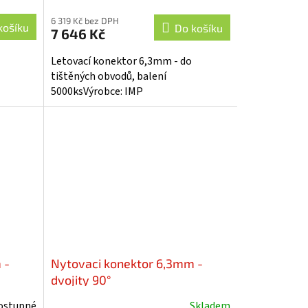
6 319 Kč bez DPH
košíku
Do košíku
7 646 Kč
Letovací konektor 6,3mm - do
tištěných obvodů, balení
5000ksVýrobce: IMP
 -
Nytovaci konektor 6,3mm -
dvojity 90°
ostupné
Skladem