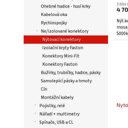
3 884 
Ohebné hadice - husí krky
4 7
Kabelová oka
Nýt.k
Rychlospojky
mosaz
Ne/izolované konektory
5000k
Nýtovací konektory
Izolační kryty Faston
Konektory Mini-Fit
Konektory Faston
Bužírky, trubičky, hadice, pásky
Samolepící pásky a hmoty
Cín
Montážní kabely
Nyto
Pojistky, relé
Nářadí + multimetry
Spínače, USB a CL