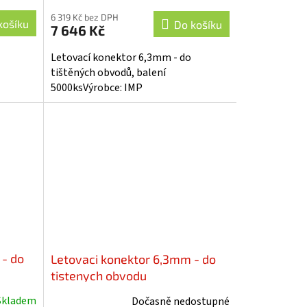
6 319 Kč bez DPH
košíku
Do košíku
7 646 Kč
Letovací konektor 6,3mm - do
tištěných obvodů, balení
5000ksVýrobce: IMP
 - do
Letovaci konektor 6,3mm - do
tistenych obvodu
Skladem
Dočasně nedostupné