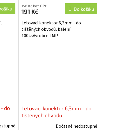
158 Kč bez DPH
košíku
Do košíku
191 Kč
°,
Letovací konektor 6,3mm - do
tištěných obvodů, balení
100ksVýrobce: IMP
- do
Letovaci konektor 6,3mm - do
tistenych obvodu
ostupné
Dočasně nedostupné