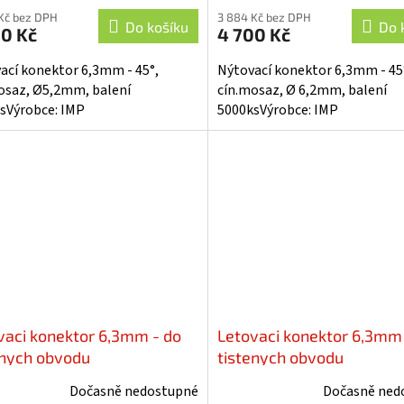
Kč bez DPH
3 884 Kč bez DPH
Do košíku
Do 
00 Kč
4 700 Kč
ací konektor 6,3mm - 45°,
Nýtovací konektor 6,3mm - 45
osaz, Ø5,2mm, balení
cín.mosaz, Ø 6,2mm, balení
sVýrobce: IMP
5000ksVýrobce: IMP
vaci konektor 6,3mm - do
Letovaci konektor 6,3mm 
enych obvodu
tistenych obvodu
Dočasně nedostupné
Dočasně ned