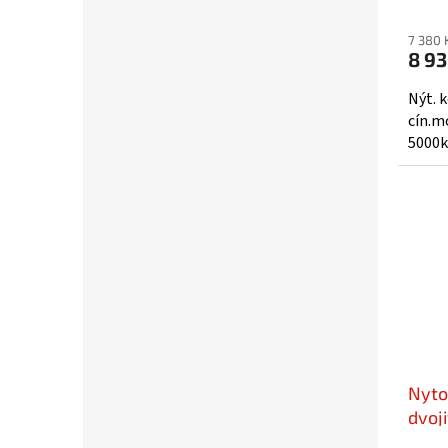
7 380 
8 93
Nýt. 
cín.m
5000k
Nyto
dvoji