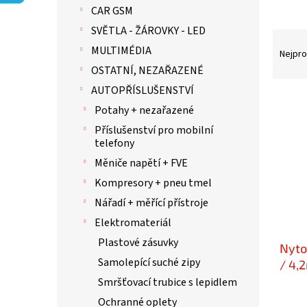
p
CAR GSM
a
n
SVĚTLA - ŽÁROVKY - LED
Ř
e
MULTIMÉDIA
a
Nejpro
l
z
OSTATNÍ, NEZAŘAZENÉ
e
AUTOPŘÍSLUŠENSTVÍ
n
V
Potahy + nezařazené
í
ý
p
p
Příslušenství pro mobilní
r
telefony
i
o
s
Měniče napětí + FVE
d
p
Kompresory + pneu tmel
u
r
k
Nářadí + měřící přístroje
o
t
d
Elektromateriál
ů
u
Plastové zásuvky
Nyto
k
Samolepící suché zipy
t
/ 4,
ů
Smršťovací trubice s lepidlem
Ochranné oplety