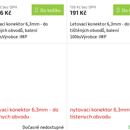
Kč bez DPH
158 Kč bez DPH
Do košíku
Do 
6 Kč
191 Kč
ací konektor 6,3mm - do
Letovací konektor 6,3mm - do
ných obvodů, balení
tištěných obvodů, balení
sVýrobce: IMP
100ksVýrobce: IMP
vaci konektor 6,3mm - do
nytovaci konektor 6,3mm
enych obvodu
tistenych obvodu
Dočasně nedostupné