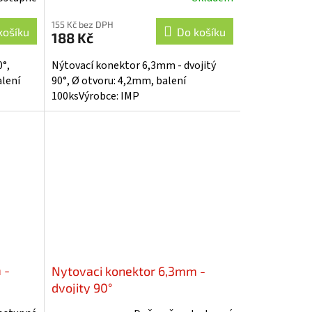
155 Kč bez DPH
košíku
Do košíku
188 Kč
°,
Nýtovací konektor 6,3mm - dvojitý
alení
90°, Ø otvoru: 4,2mm, balení
100ksVýrobce: IMP
 -
Nytovaci konektor 6,3mm -
dvojity 90°