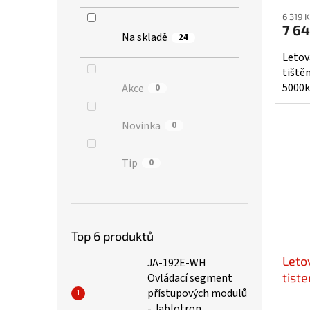
6 319 
7 64
Na skladě
24
Letov
tiště
5000k
Akce
0
Novinka
0
Tip
0
Top 6 produktů
Leto
JA-192E-WH
tist
Ovládací segment
přístupových modulů
- Jablotron