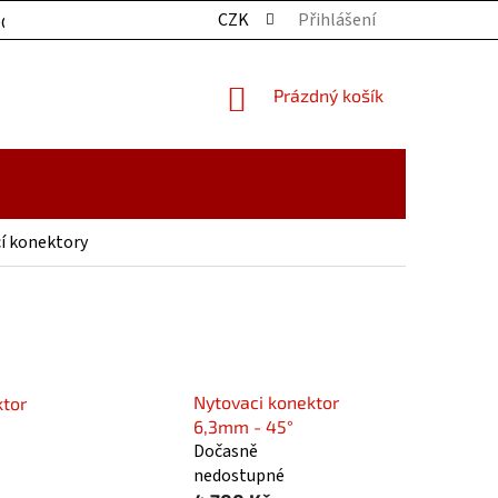
CZK
Přihlášení
OCHRANY OSOBNÍCH ÚDAJŮ
KONTAKTY
ZBOŽÍ SKLADE
NÁKUPNÍ
Prázdný košík
KOŠÍK
í konektory
Nytovaci konektor
ktor
6,3mm - 45°
Dočasně
nedostupné