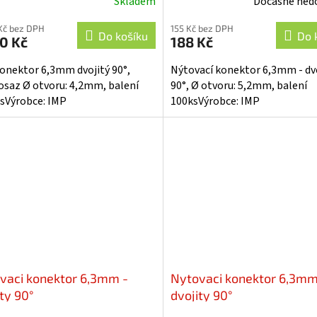
Skladem
Dočasně ned
Kč bez DPH
155 Kč bez DPH
Do košíku
Do 
0 Kč
188 Kč
konektor 6,3mm dvojitý 90°,
Nýtovací konektor 6,3mm - dv
osaz Ø otvoru: 4,2mm, balení
90°, Ø otvoru: 5,2mm, balení
sVýrobce: IMP
100ksVýrobce: IMP
vaci konektor 6,3mm -
Nytovaci konektor 6,3mm
ty 90°
dvojity 90°