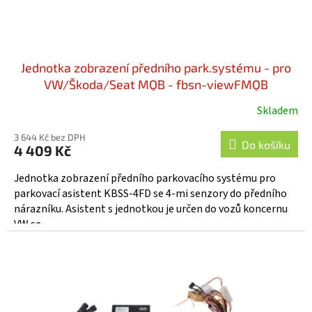
t
ů
Jednotka zobrazení předního park.systému - pro
VW/Škoda/Seat MQB - fbsn-viewFMQB
Skladem
3 644 Kč bez DPH
Do košíku
4 409 Kč
Jednotka zobrazení předního parkovacího systému pro
parkovací asistent KBSS-4FD se 4-mi senzory do předního
nárazníku. Asistent s jednotkou je určen do vozů koncernu
VW se...