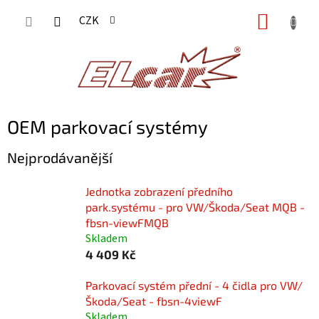
Přejít
NÁKUP
CZK
na
KOŠÍK
obsah
OEM parkovací systémy
Nejprodávanější
Jednotka zobrazení předního
park.systému - pro VW/Škoda/Seat MQB -
fbsn-viewFMQB
Skladem
4 409 Kč
Parkovací systém přední - 4 čidla pro VW/
Škoda/Seat - fbsn-4viewF
Skladem