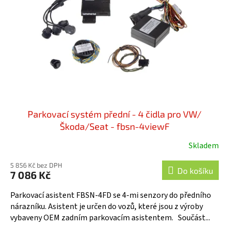
Parkovací systém přední - 4 čidla pro VW/
Škoda/Seat - fbsn-4viewF
Skladem
5 856 Kč bez DPH
Do košíku
7 086 Kč
Parkovací asistent FBSN-4FD se 4-mi senzory do předního
nárazníku. Asistent je určen do vozů, které jsou z výroby
vybaveny OEM zadním parkovacím asistentem. Součást...