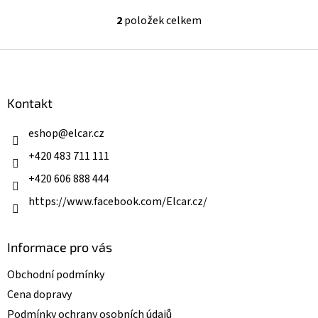
2
položek celkem
O
v
l
Z
á
á
d
p
a
a
Kontakt
c
t
í
í
eshop
@
elcar.cz
p
r
+420 483 711 111
v
k
+420 606 888 444
y
v
https://www.facebook.com/Elcar.cz/
ý
p
i
Informace pro vás
s
u
Obchodní podmínky
Cena dopravy
Podmínky ochrany osobních údajů