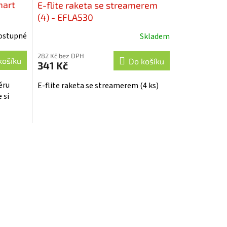
mart
E-flite raketa se streamerem
(4) - EFLA530
ostupné
Skladem
282 Kč bez DPH
košíku
Do košíku
341 Kč
ěru
E-flite raketa se streamerem (4 ks)
 si