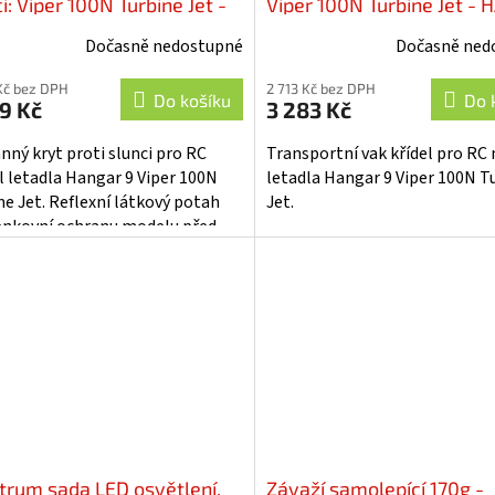
i: Viper 100N Turbine Jet -
Viper 100N Turbine Jet - 
-362533
362518
Dočasně nedostupné
Dočasně ned
Kč bez DPH
2 713 Kč bez DPH
Do košíku
Do 
9 Kč
3 283 Kč
nný kryt proti slunci pro RC
Transportní vak křídel pro RC
 letadla Hangar 9 Viper 100N
letadla Hangar 9 Viper 100N T
ne Jet. Reflexní látkový potah
Jet.
enkovní ochranu modelu před
em, prachem a mírnou vlhkostí.
trum sada LED osvětlení,
Závaží samolepící 170g -