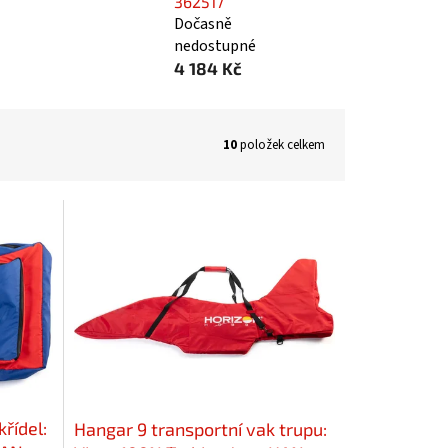
362517
Dočasně
nedostupné
4 184 Kč
10
položek celkem
řídel:
Hangar 9 transportní vak trupu: