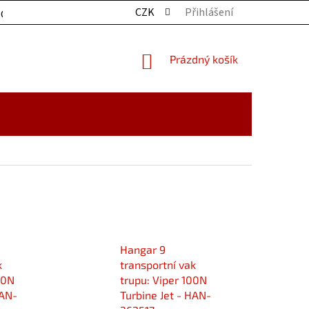
CZK
Přihlášení
OCHRANY OSOBNÍCH ÚDAJŮ
KONTAKTY
ZBOŽÍ SKLADE
NÁKUPNÍ
Prázdný košík
KOŠÍK
Hangar 9
k
transportní vak
00N
trupu: Viper 100N
HAN-
Turbine Jet - HAN-