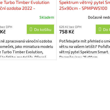
ite Turbo Timber Evolution
Spektrum větrný pytel S
ční ozdoba 2022 -
25x90cm - SPMPWS100
22ORNAIR
Skladem
Dočasně ned
 bez DPH
626 Kč bez DPH
Do košíku
Do 
 Kč
758 Kč
lně zpracovaná vánoční ozdoba
Potřebujete mít přehled o sm
romeček, jako miniatura modelu
větru na vašem letišti? Pořiďte
te Turbo Timber Evolution,
větrný pytel Spektrum Smart.
í každého modeláře. Přesné
Rozměry jsou 25x90cm.
ování, včetně zbarvení, od
ídní...