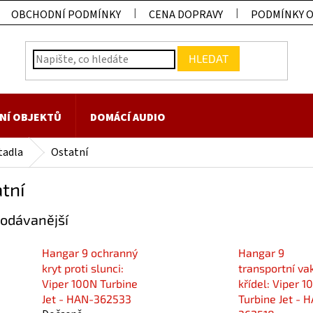
OBCHODNÍ PODMÍNKY
CENA DOPRAVY
PODMÍNKY 
HLEDAT
NÍ OBJEKTŮ
DOMÁCÍ AUDIO
tadla
Ostatní
tní
odávanější
Hangar 9 ochranný
Hangar 9
kryt proti slunci:
transportní va
Viper 100N Turbine
křídel: Viper 1
Jet - HAN-362533
Turbine Jet - 