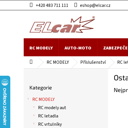
Přejít
+420 483 711 111
eshop@elcar.cz
na
obsah
RC MODELY
AUTO-MOTO
ZABEZPEČE
RC MODELY
Příslušenství
RC le
Domů
P
Osta
o
Přeskočit
s
Kategorie
kategorie
Nejpr
t
r
RC MODELY
a
RC modely aut
n
n
RC letadla
í
RC vrtulníky