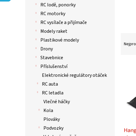
p
RC lodě, ponorky
a
n
RC motorky
e
RC vysílače a přijímače
l
Modely raket
Ř
Plastikové modely
a
Nejpro
Drony
z
e
Stavebnice
n
V
Příslušenství
í
ý
Elektronické regulátory otáček
p
p
r
i
RC auta
o
s
RC letadla
d
p
Vlečné háčky
u
r
k
o
Kola
t
d
Plováky
ů
u
Podvozky
Hang
k