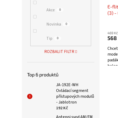
E-fl
Akce
0
(3) 
Novinka
0
469 Kč
568
Tip
0
Chcet
ROZBALIT FILTR
model
padák
balení
složi
Top 6 produktů
JA-192E-WH
Ovládací segment
přístupových modulů
- Jablotron
192 Kč
Antenni svod AM/FM