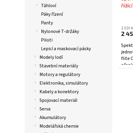
řídí
Táhloví
- SP
Páky řízení
Panty
2 031 
Nylonové T-držáky
2 45
Piloti
Spekt
Lepicí a maskovací pásky
jedno
Modely lodí
flite
přepí
Stavební materiály
nebo 
Motory a regulátory
LED...
Elektronika, simulátory
Kabely a konektory
Spojovací materiál
Serva
Akumulátory
Modelářská chemie