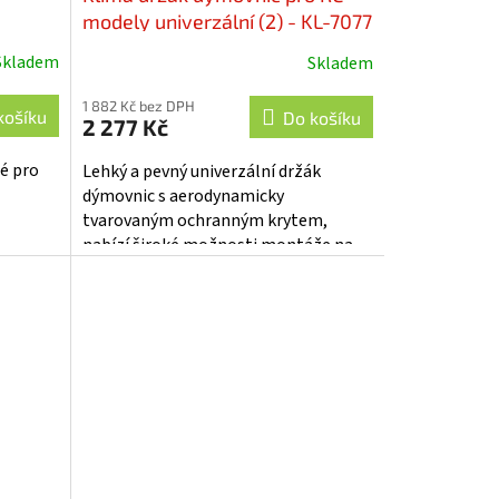
modely univerzální (2) - KL-7077
Skladem
Skladem
1 882 Kč bez DPH
košíku
Do košíku
2 277 Kč
é pro
Lehký a pevný univerzální držák
dýmovnic s aerodynamicky
tvarovaným ochranným krytem,
nabízí široké možnosti montáže na
křídla modelů letadel. Vhodné pro
dýmovnice s průměrem...