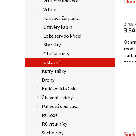
Vrtulové unašeče
t
slunc
ů
HAN
Vrtule
Palivová čerpadla
2 768 
Uzávěry kabin
3 34
Lože serv do křídel
Ochra
Startéry
model
Otáčkoměry
Turbi
pro v
Ostatní
slunc
Kufry, tašky
Drony
Kuličková ložiska
Žhavení, svíčky
Palivová soustava
RC lodě
RC vrtulníky
Suché zipy
Spek