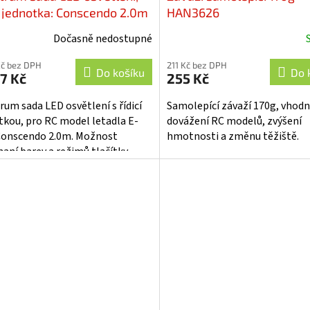
cí jednotka: Conscendo 2.0m
HAN3626
MA9701
Dočasně nedostupné
Kč bez DPH
211 Kč bez DPH
Do košíku
Do 
7 Kč
255 Kč
rum sada LED osvětlení s řídicí
Samolepící závaží 170g, vhodn
tkou, pro RC model letadla E-
dovážení RC modelů, zvýšení
 Conscendo 2.0m. Možnost
hmotnosti a změnu těžiště.
naní barev a režimů tlačítky
volným kanálem. Sada obsahuje