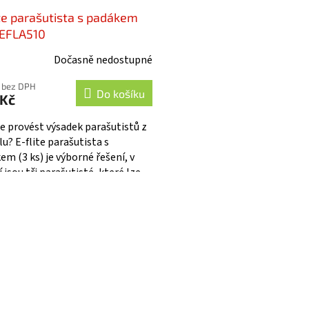
ite parašutista s padákem
- EFLA510
Dočasně nedostupné
 bez DPH
Do košíku
 Kč
e provést výsadek parašutistů z
u? E-flite parašutista s
em (3 ks) je výborné řešení, v
 jsou tři parašutisté, které lze
t do malého prostoru, Délka...
O
v
l
á
d
a
c
í
p