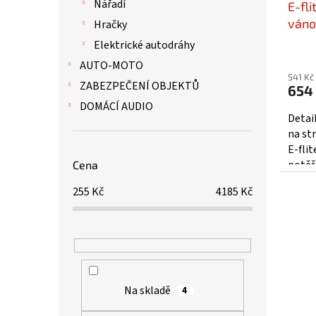
Nářadí
E-fl
váno
Hračky
HHD
Elektrické autodráhy
AUTO-MOTO
541 Kč
ZABEZPEČENÍ OBJEKTŮ
654
DOMÁCÍ AUDIO
Detai
na st
E-fli
potěš
Cena
zprac
255
Kč
4185
Kč
prvotř
Na skladě
4