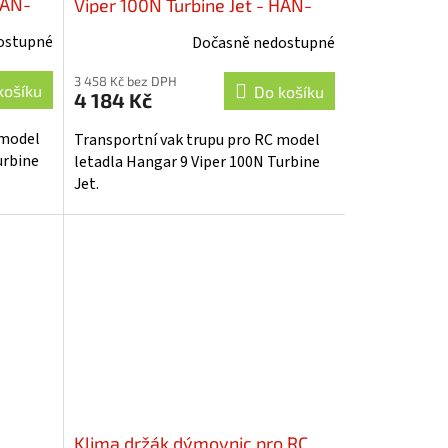
HAN-
Viper 100N Turbine Jet - HAN-
362517
ostupné
Dočasně nedostupné
3 458 Kč bez DPH
košíku
Do košíku
4 184 Kč
 model
Transportní vak trupu pro RC model
urbine
letadla Hangar 9 Viper 100N Turbine
Jet.
Klima držák dýmovnic pro RC