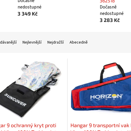
Dočasně
362518
nedostupné
Dočasně
nedostupné
3 349 Kč
3 283 Kč
dávanější
Nejlevnější
Nejdražší
Abecedně
ar 9 ochranný kryt proti
Hangar 9 transportní vak k