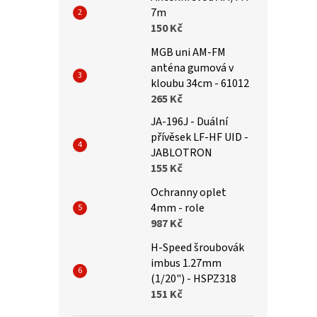
7m
150 Kč
MGB uni AM-FM
anténa gumová v
kloubu 34cm - 61012
265 Kč
JA-196J - Duální
přívěsek LF-HF UID -
JABLOTRON
155 Kč
Ochranny oplet
4mm - role
987 Kč
H-Speed šroubovák
imbus 1.27mm
(1/20") - HSPZ318
151 Kč